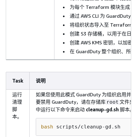
为每个 Terraform 模块生成
ba
通过 AWS CLI 为 GuardD
将组织状态导入至 Terraform
创建 S3 存储桶，以用于在日
创建 AWS KMS 密钥，以加
在 GuardDuty 整个组织、
Task
说明
运行
如果您使用此模式 GuardDuty 为组织启用并想
清理
要禁用 GuardDuty，请在存储库
文件夹
root
脚
中运行以下命令来启动
cleanup-gd.sh
脚本。
本。
bash
 scripts/cleanup-gd.sh