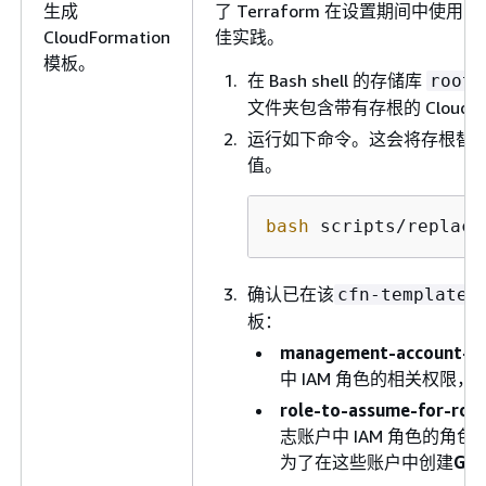
生成
了 Terraform 在设置期间中使用
CloudFormation
佳实践。
模板。
在 Bash shell 的存储库
root
文件夹包含带有存根的 CloudFo
运行如下命令。这会将存根替
值。
bash
 scripts/replace
确认已在该
cfn-templates
板：
management-account-ro
中 IAM 角色的相关权限
role-to-assume-for-role
志账户中 IAM 角色的角色
为了在这些账户中创建
Gua