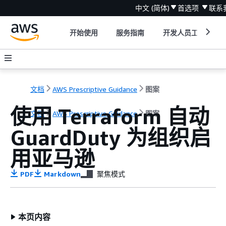
中文 (简体)
首选项
联系
开始使用
服务指南
开发人员工具
文档
AWS Prescriptive Guidance
图案
使用 Terraform 自动
文档
AWS Prescriptive Guidance
图案
GuardDuty 为组织启
用亚马逊
PDF
Markdown
聚焦模式
本页内容