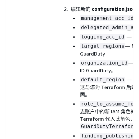
编辑新的
configuration.json
—
management_acc_id
delegated_admin_ac
— 登
logging_acc_id
— 您
target_regions
GuardDuty
— 您
organization_id
ID GuardDuty。
— 管
default_region
这与您为 Terraform 后
同。
role_to_assume_for
志账户中的新 IAM 角
Terraform 代入此角
GuardDutyTerraform
finding_publishing