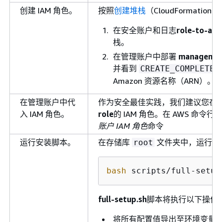
创建 IAM 角色。
按照
创建堆栈
（CloudFormat
在安全账户和日志
role-to-as
栈。
在管理账户中部署
managemen
并看到
CREATE_COMPLETE
Amazon 资源名称（ARN）。
在管理账户中代
作为安全最佳实践，我们建议您在
入 IAM 角色。
role
的 IAM 角色。在 AWS 命令行界
账户 IAM 角色
命令
运行安装脚本。
在存储库
文件夹中，运行以
root
bash
 scripts/full-setup
full-setup.sh
脚本将执行以下操作
将所有配置值导出至环境变量