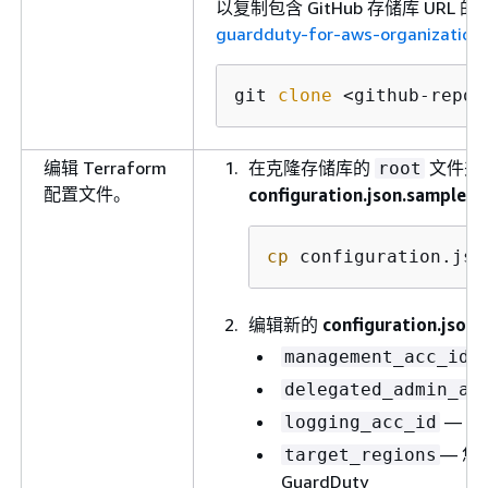
以复制包含 GitHub 存储库 UR
guardduty-for-aws-organization
git 
clone
 <github-repos
编辑 Terraform
在克隆存储库的
文件夹
root
配置文件。
configuration.json.sample
文
cp
 configuration.jso
编辑新的
configuration.json
—
management_acc_id
delegated_admin_ac
— 登
logging_acc_id
— 您
target_regions
GuardDuty