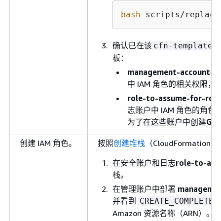
bash
 scripts/replace
确认已在该
cfn-templates
板：
management-account-ro
中 IAM 角色的相关权限
role-to-assume-for-role
志账户中 IAM 角色的角色
为了在这些账户中创建
Gua
创建 IAM 角色。
按照
创建堆栈
（CloudFormat
在安全账户和日志
role-to-as
栈。
在管理账户中部署
managemen
并看到
CREATE_COMPLETE
Amazon 资源名称（ARN）。