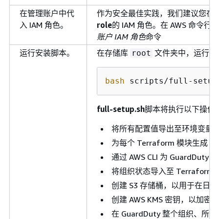
在管理账户中代
作为安全最佳实践，我们建议您在
入 IAM 角色。
role
的 IAM 角色。在 AWS 命令行界
账户 IAM 角色
命令
运行安装脚本。
在存储库
文件夹中，运行以
root
bash
 scripts/full-setup
full-setup.sh
脚本将执行以下操作
将所有配置值导出至环境变量
为每个 Terraform 模块生成
ba
通过 AWS CLI 为 GuardD
将组织状态导入至 Terraform
创建 S3 存储桶，以用于在日
创建 AWS KMS 密钥，以加
在 GuardDuty 整个组织、