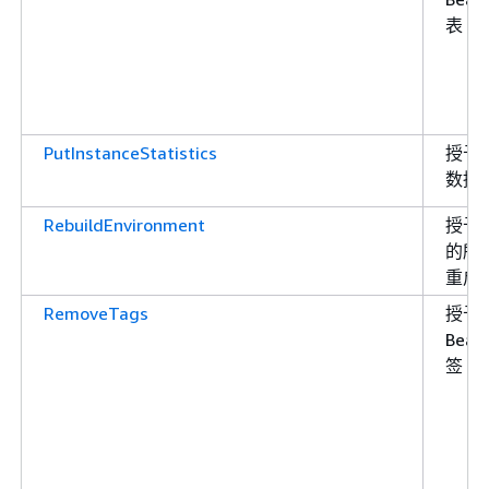
表
PutInstanceStatistics
授予
数据
RebuildEnvironment
授予
的所有
重启
RemoveTags
授予权
Bea
签