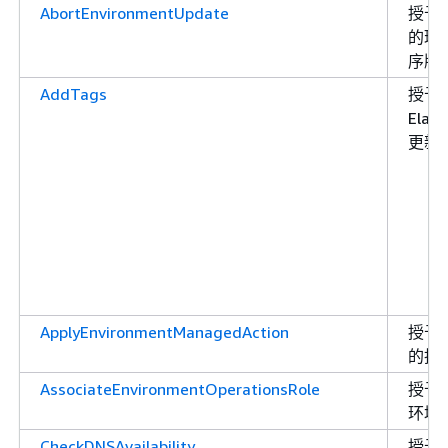
AbortEnvironmentUpdate
授予
的环
序版
AddTags
授予
Elas
更新
ApplyEnvironmentManagedAction
授予
的托
AssociateEnvironmentOperationsRole
授予
环境
CheckDNSAvailability
授予