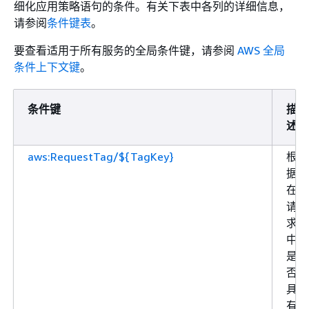
细化应用策略语句的条件。有关下表中各列的详细信息，
请参阅
条件键表
。
要查看适用于所有服务的全局条件键，请参阅
AWS 全局
条件上下文键
。
条件键
描
述
aws:RequestTag/${TagKey}
根
据
在
请
求
中
是
否
具
有