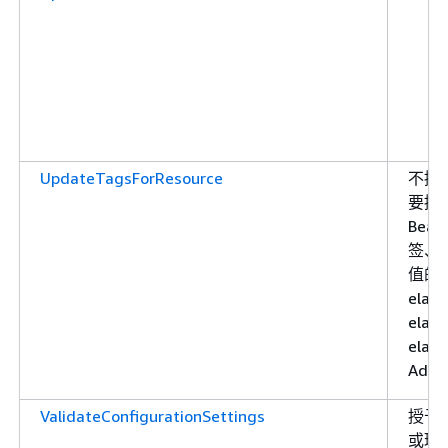
UpdateTagsForResource
不授
要授予向
Bea
签、
值的
elast
elast
elas
AddT
ValidateConfigurationSettings
授予
或环