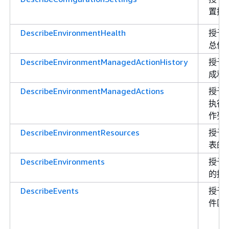
置描
DescribeEnvironmentHealth
授予
总体
DescribeEnvironmentManagedActionHistory
授予
成和
DescribeEnvironmentManagedActions
授予
执行
作列
DescribeEnvironmentResources
授予检
表的
DescribeEnvironments
授予
的描
DescribeEvents
授予
件匹