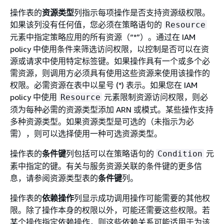
操作表的
资源类型
列指示每项操作是否支持资源级权限。
如果该列没有任何值，您必须在策略语句的
Resource
元素中指定策略应用的所有资源（“*”）。通过在 IAM
policy 中使用条件来筛选访问权限，以控制是否可以在资
源或请求中使用特定标签键。如果操作具有一个或多个必
需资源，则调用方必须具有使用这些资源来使用该操作的
权限。必需资源在表中以星号 (*) 表示。如果您在 IAM
policy 中使用
元素限制资源访问权限，则必
Resource
须为每种必需的资源类型添加 ARN 或模式。某些操作支持
多种资源类型。如果资源类型是可选的（未指示为必
需），则可以选择使用一种可选资源类型。
操作表的
条件键
列包括可以在策略语句的
元
Condition
素中指定的键。有关与服务资源关联的条件键的更多信
息，请参阅资源类型表的
条件键
列。
操作表的
依赖操作
列显示成功调用操作可能需要的其他权
限。除了操作本身的权限以外，可能还需要这些权限。若
某个操作指定依赖操作，则这些依赖关系可能适用于为该