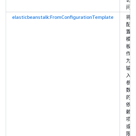
问
elasticbeanstalk:FromConfigurationTemplate
将
配
置
模
板
作
为
输
入
参
数
的
依
赖
项
或
限