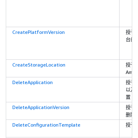
CreatePlatformVersion
授予
台的
CreateStorageLocation
授予
Ama
DeleteApplication
授予
以及
置
DeleteApplicationVersion
授予
删除
DeleteConfigurationTemplate
授予