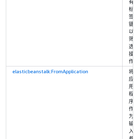
有
标
签
键
以
筛
选
操
作
elasticbeanstalk:FromApplication
将
应
用
程
序
作
为
输
入
参