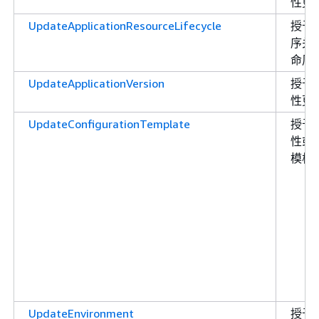
性更
UpdateApplicationResourceLifecycle
授予
序关
命周
UpdateApplicationVersion
授予
性更
UpdateConfigurationTemplate
授予
性或
模板
UpdateEnvironment
授予