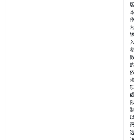
版
本
作
为
输
入
参
数
的
依
赖
项
或
限
制
以
筛
选
访