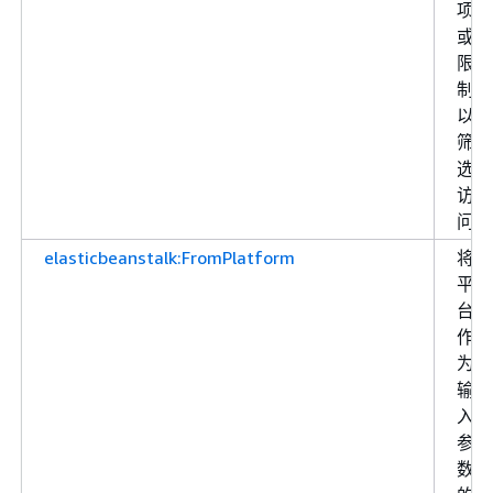
项
或
限
制
以
筛
选
访
问
elasticbeanstalk:FromPlatform
将
平
台
作
为
输
入
参
数