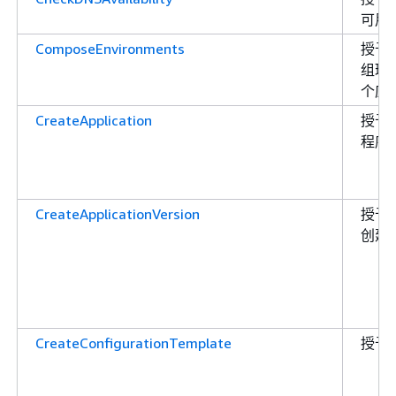
可用
ComposeEnvironments
授予
组环
个应
CreateApplication
授予
程序
CreateApplicationVersion
授予
创建
CreateConfigurationTemplate
授予