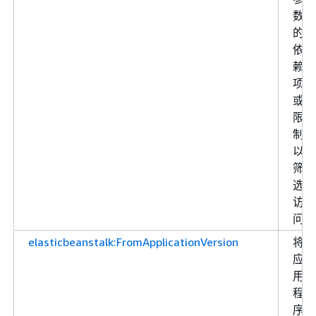
数
的
依
赖
项
或
限
制
以
筛
选
访
问
elasticbeanstalk:FromApplicationVersion
将
应
用
程
序