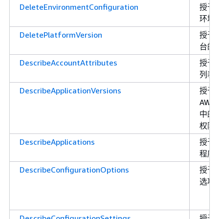
DeleteEnvironmentConfiguration
授予
环境
DeletePlatformVersion
授予
台的
DescribeAccountAttributes
授予
列表
DescribeApplicationVersions
授予检
AWS 
中的
权限
DescribeApplications
授予
程序
DescribeConfigurationOptions
授予
选项
DescribeConfigurationSettings
授予