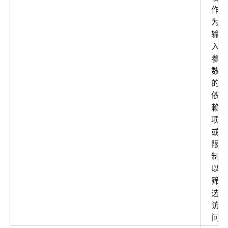
作
为
输
入
参
数
的
依
赖
项
或
限
制
以
筛
选
访
问