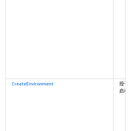
CreateEnvironment
授予
启动