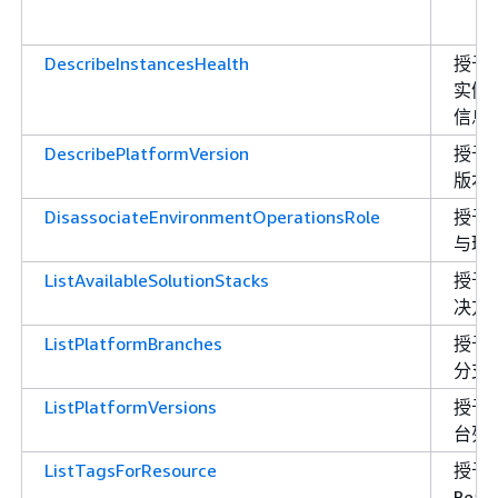
DescribeInstancesHealth
授予
实例
信息
DescribePlatformVersion
授予
版本
DisassociateEnvironmentOperationsRole
授予
与环
ListAvailableSolutionStacks
授予
决方
ListPlatformBranches
授予
分支
ListPlatformVersions
授予
台列
ListTagsForResource
授予权
Bea