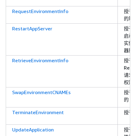
RequestEnvironmentInfo
授予
的环
RestartAppServer
授予
启动在
实例
器服
RetrieveEnvironmentInfo
授予
Requ
请求
权限
SwapEnvironmentCNAMEs
授予
的 C
TerminateEnvironment
授予
UpdateApplication
授予