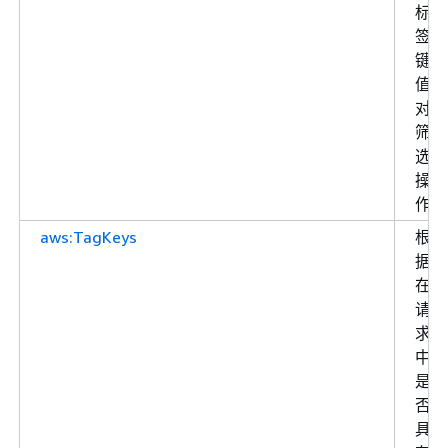
标
签
键
值
对
筛
选
操
作
aws:TagKeys
根
据
在
请
求
中
是
否
具