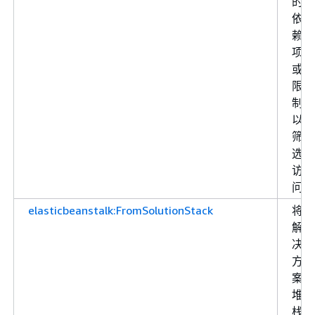
的
依
赖
项
或
限
制
以
筛
选
访
问
elasticbeanstalk:FromSolutionStack
将
解
决
方
案
堆
栈