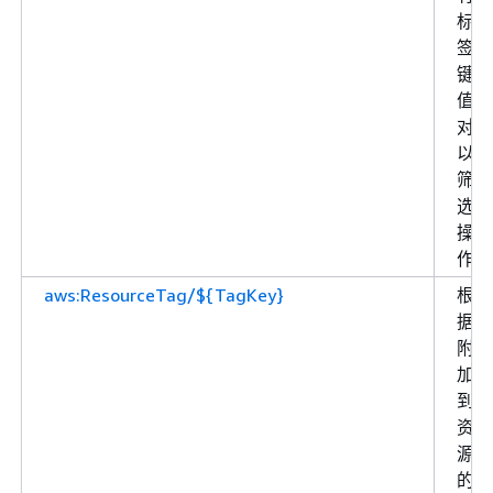
标
签
键
值
对
以
筛
选
操
作
aws:ResourceTag/${TagKey}
根
据
附
加
到
资
源
的