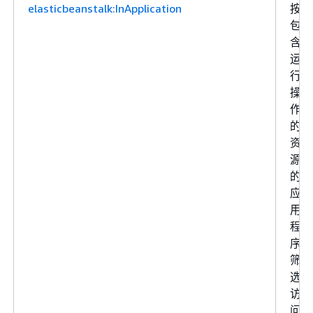
elasticbeanstalk:InApplication
按
包
含
运
行
操
作
的
资
源
的
应
用
程
序
筛
选
访
问