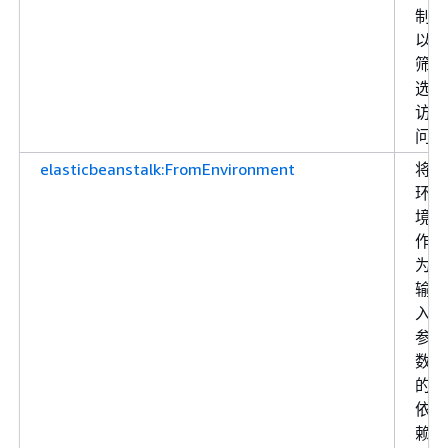
制
以
筛
选
访
问
elasticbeanstalk:FromEnvironment
将
环
境
作
为
输
入
参
数
的
依
赖