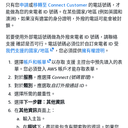
只有您
申請
或
移轉至 Connect Customer
的電話號碼，才
能做為您的來電者 ID 號碼。在某些國家/地區 (例如英國和
澳洲)，如果沒有適當的身分證明，外撥的電話可能會被封
鎖。
若要使用外部電話號碼做為外撥來電者 ID 號碼，請聯絡
支援 確認是否可行。電話號碼必須位於自訂來電者 ID 受
我們支援的國家/地區
，您必須提供
擁有權證明
。
選擇
帳戶和帳單
以存取 支援 主控台中預先填入的表
單。您必須登入 AWS 帳戶才能存取表單。
對於
服務
，應選擇
Connect (號碼管理)
。
對於
類別
，應選取
自訂外撥通話 ID
。
選擇所需的嚴重性。
選擇
下一步驟：其他資訊
在
其他資訊
頁面上：
輸入主旨。
在
描述
下，盡可能包含有關索取的資訊。如果您