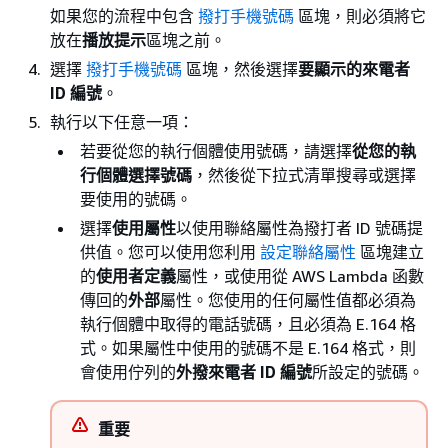
如果您的流程中包含
撥打手機號碼
區塊，則必須將它
放在
播放提示
區塊之前。
選擇
撥打手機號碼
區塊，然後選擇
要顯示的來電者
ID 編號
。
執行以下任意一項：
若要從您的執行個體使用號碼，請選擇
從您的執
行個體選擇號碼
，然後從下拉式清單搜尋或選擇
要使用的號碼。
選擇
使用屬性
以使用聯絡屬性為撥打者 ID 號碼提
供值。您可以使用您利用
設定聯絡屬性
區塊建立
的
使用者定義
屬性，或使用從 AWS Lambda 函數
傳回的
外部
屬性。您使用的任何屬性值都必須為
執行個體中取得的電話號碼，且必須為 E.164 格
式。如果屬性中使用的號碼不是 E.164 格式，則
會使用佇列的
外撥來電者 ID 編號
所設定的號碼。
重要