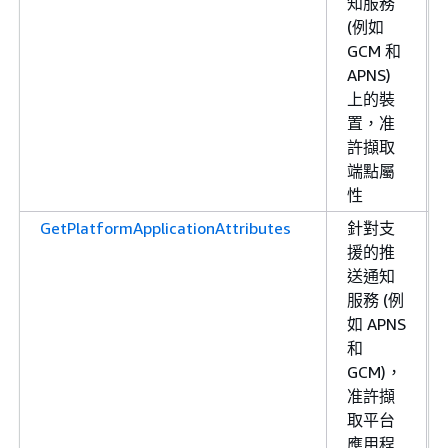
知服務
(例如
GCM 和
APNS)
上的裝
置，准
許擷取
端點屬
性
GetPlatformApplicationAttributes
針對支
援的推
送通知
服務 (例
如 APNS
和
GCM)，
准許擷
取平台
應用程