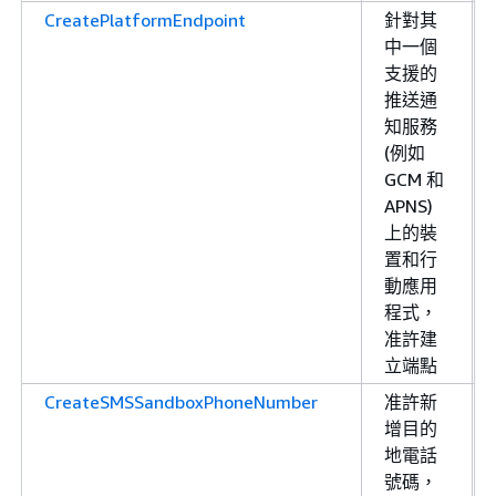
CreatePlatformEndpoint
針對其
中一個
支援的
推送通
知服務
(例如
GCM 和
APNS)
上的裝
置和行
動應用
程式，
准許建
立端點
CreateSMSSandboxPhoneNumber
准許新
增目的
地電話
號碼，