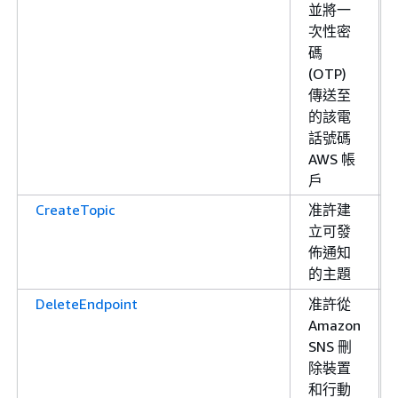
並將一
次性密
碼
(OTP)
傳送至
的該電
話號碼
AWS 帳
戶
CreateTopic
准許建
立可發
佈通知
的主題
DeleteEndpoint
准許從
Amazon
SNS 刪
除裝置
和行動