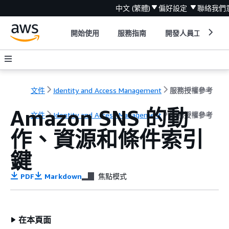
中文 (繁體)
偏好設定
聯絡我們
開始使用
服務指南
開發人員工具
文件
Identity and Access Management
服務授權參考
Amazon SNS 的動
文件
Identity and Access Management
服務授權參考
作、資源和條件索引
鍵
PDF
Markdown
焦點模式
在本頁面