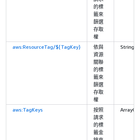
的標
籤來
篩選
存取
權
aws:ResourceTag/${TagKey}
依與
String
資源
關聯
的標
籤來
篩選
存取
權
aws:TagKeys
按照
ArrayOf
請求
的標
籤金
鑰來