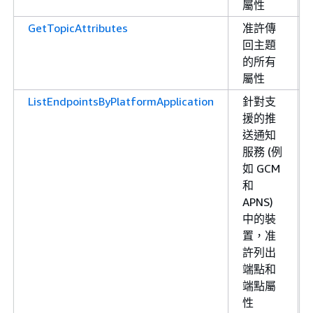
屬性
GetTopicAttributes
准許傳
回主題
的所有
屬性
ListEndpointsByPlatformApplication
針對支
援的推
送通知
服務 (例
如 GCM
和
APNS)
中的裝
置，准
許列出
端點和
端點屬
性