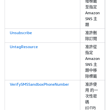
增標籤
至指定
Amazon
SNS 主
題
Unsubscribe
准許刪
除訂閱
UntagResource
准許從
指定
Amazon
SNS 主
題中移
除標籤
VerifySMSSandboxPhoneNumber
准許使
用 的一
次性密
碼
(OTP)