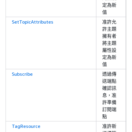
定為新
值
SetTopicAttributes
准許允
許主題
擁有者
將主題
屬性設
定為新
值
Subscribe
透過傳
送端點
確認訊
息，准
許準備
訂閱端
點
TagResource
准許新