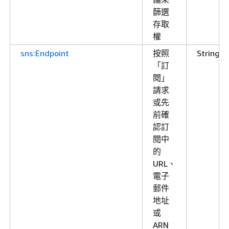
篩選
存取
權
sns:Endpoint
按照
String
「訂
閱」
請求
或先
前確
認訂
閱中
的
URL、
電子
郵件
地址
或
ARN