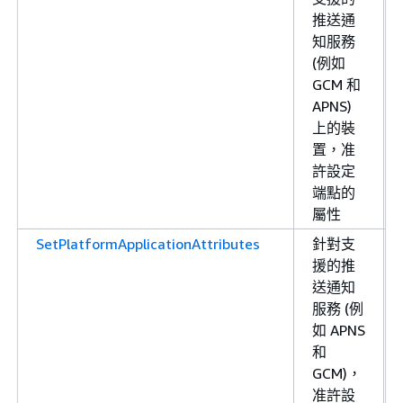
推送通
知服務
(例如
GCM 和
APNS)
上的裝
置，准
許設定
端點的
屬性
SetPlatformApplicationAttributes
針對支
援的推
送通知
服務 (例
如 APNS
和
GCM)，
准許設