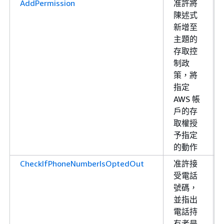
AddPermission
准許將
陳述式
新增至
主題的
存取控
制政
策，將
指定
AWS 帳
戶的存
取權授
予指定
的動作
CheckIfPhoneNumberIsOptedOut
准許接
受電話
號碼，
並指出
電話持
有者是