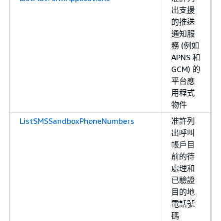
出支援
的推送
通知服
務 (例如
APNS 和
GCM) 的
平台應
用程式
物件
ListSMSSandboxPhoneNumbers
准許列
出呼叫
帳戶目
前的待
處理和
已驗證
目的地
電話號
碼