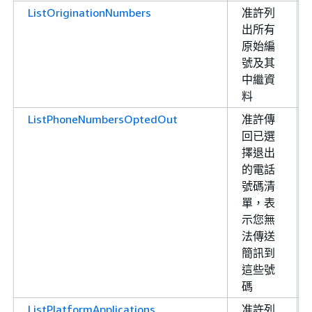
ListOriginationNumbers
准許列
出所有
原始編
號及其
中繼資
料
ListPhoneNumbersOptedOut
准許傳
回已選
擇退出
的電話
號碼清
單，表
示您無
法傳送
簡訊到
這些號
碼
ListPlatformApplications
准許列