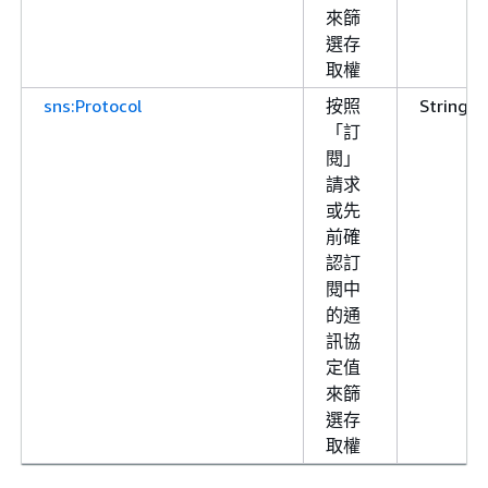
來篩
選存
取權
sns:Protocol
按照
String
「訂
閱」
請求
或先
前確
認訂
閱中
的通
訊協
定值
來篩
選存
取權