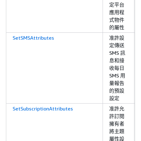
定平台
應用程
式物件
的屬性
SetSMSAttributes
准許設
定傳送
SMS 訊
息和接
收每日
SMS 用
量報告
的預設
設定
SetSubscriptionAttributes
准許允
許訂閱
擁有者
將主題
屬性設