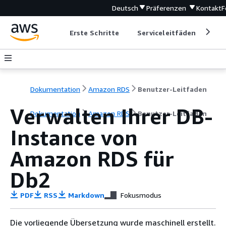
Deutsch
Präferenzen
Kontakt
F
Erste Schritte
Serviceleitfäden
Ent
Dokumentation
Amazon RDS
Benutzer-Leitfaden
Verwalten Ihrer DB-
Dokumentation
Amazon RDS
Benutzer-Leitfaden
Instance von
Amazon RDS für
Db2
PDF
RSS
Markdown
Fokusmodus
Die vorliegende Übersetzung wurde maschinell erstellt.