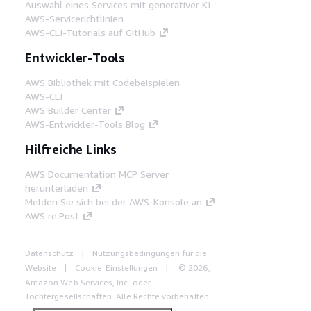
Auswahl eines Services mit generativer KI
AWS-Servicerichtlinien
AWS-CLI-Tutorials auf GitHub
Entwickler-Tools
AWS Bibliothek mit Codebeispielen
AWS-CLI
AWS Builder Center
AWS-Entwickler-Tools Blog
Hilfreiche Links
AWS Documentation MCP Server
herunterladen
Melden Sie sich bei der AWS-Konsole an
AWS re:Post
Datenschutz
Nutzungsbedingungen für die
Website
Cookie-Einstellungen
© 2026,
Amazon Web Services, Inc. oder
Tochtergesellschaften. Alle Rechte vorbehalten.