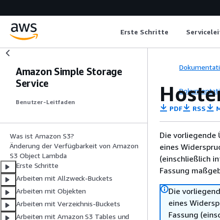
Erste Schritte
Servicele
Dokumentat
Amazon Simple Storage
Service
Hoste
Dokumentat
Benutzer-Leitfaden
PDF
RSS
M
Die vorliegende 
Was ist Amazon S3?
Änderung der Verfügbarkeit von Amazon
eines Widerspru
S3 Object Lambda
(einschließlich 
Erste Schritte
Fassung maßgebl
Arbeiten mit Allzweck-Buckets
Die vorliegend
Arbeiten mit Objekten
eines Widersp
Arbeiten mit Verzeichnis-Buckets
Fassung (einsc
Arbeiten mit Amazon S3 Tables und