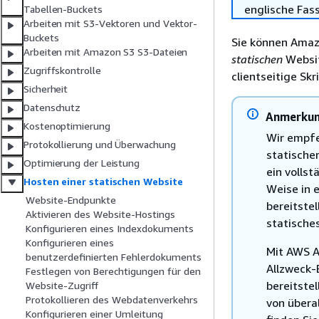
englische Fas
Tabellen-Buckets
Arbeiten mit S3-Vektoren und Vektor-
Buckets
Sie können Amaz
Arbeiten mit Amazon S3 S3-Dateien
statischen
Websit
Zugriffskontrolle
clientseitige Skr
Sicherheit
Datenschutz
Anmerku
Kostenoptimierung
Wir empfe
Protokollierung und Überwachung
statischer
Optimierung der Leistung
ein volls
Hosten einer statischen Website
Weise in 
Website-Endpunkte
bereitste
Aktivieren des Website-Hostings
statische
Konfigurieren eines Indexdokuments
Konfigurieren eines
Mit AWS A
benutzerdefinierten Fehlerdokuments
Allzweck-
Festlegen von Berechtigungen für den
bereitste
Website-Zugriff
Protokollieren des Webdatenverkehrs
von übera
Konfigurieren einer Umleitung