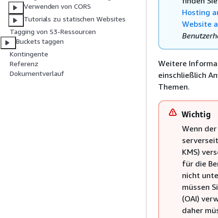
finden Si
Verwenden von CORS
Hosting a
Tutorials zu statischen Websites
Website a
Tagging von S3-Ressourcen
Benutzer
Buckets taggen
Kontingente
Weitere Informa
Referenz
Dokumentverlauf
einschließlich A
Themen.
Wichtig
Wenn der 
serversei
KMS) vers
für die B
nicht unte
müssen Si
(OAI) ver
daher müs