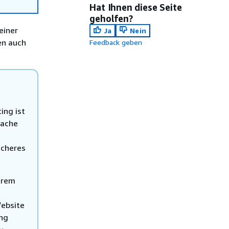
Hat Ihnen diese Seite
geholfen?
einer
Ja
Nein
en auch
Feedback geben
ing ist
fache
icheres
hrem
Website
ing