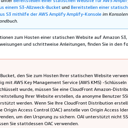
e unter
Bereitstellen einer statischen Website für AWS Amplif
us einem S3-Allzweck-Bucket
und
Bereitstellen einer statisc
us S3 mithilfe der AWS Amplify Amplify-Konsole
im Konsolen
handbuch
.
tionen zum Hosten einer statischen Website auf Amazon S3,
nweisungen und schrittweise Anleitungen, finden Sie in den 
Bucket, den Sie zum Hosten Ihrer statischen Website verwe
tig mit AWS Key Management Service (AWS KMS) -Schlüsseln 
chlüsselt wurde, müssen Sie eine CloudFront Amazon-Distrib
ereitstellung Ihrer Website erstellen, da anonyme Benutzer 
rstützt werden. Wenn Sie Ihre CloudFront Distribution erstell
e Origin Access Control (OAC) anstelle von Origin Access Ide
wenden, um den Ursprung zu sichern. OAI unterstützt nicht S
sen Sie stattdessen OAC verwenden.