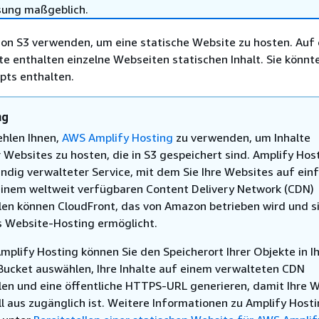
sung maßgeblich.
on S3 verwenden, um eine statische Website zu hosten. Auf 
e enthalten einzelne Webseiten statischen Inhalt. Sie könnt
ipts enthalten.
ng
hlen Ihnen,
AWS Amplify Hosting
zu verwenden, um Inhalte
 Websites zu hosten, die in S3 gespeichert sind. Amplify Host
tändig verwalteter Service, mit dem Sie Ihre Websites auf ein
einem weltweit verfügbaren Content Delivery Network (CDN)
llen können CloudFront, das von Amazon betrieben wird und s
s Website-Hosting ermöglicht.
mplify Hosting können Sie den Speicherort Ihrer Objekte in I
Bucket auswählen, Ihre Inhalte auf einem verwalteten CDN
llen und eine öffentliche HTTPS-URL generieren, damit Ihre 
ll aus zugänglich ist. Weitere Informationen zu Amplify Host