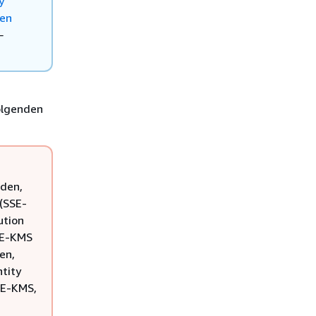
y
hen
-
folgenden
nden,
(SSE-
ution
SSE-KMS
en,
ntity
SE-KMS,