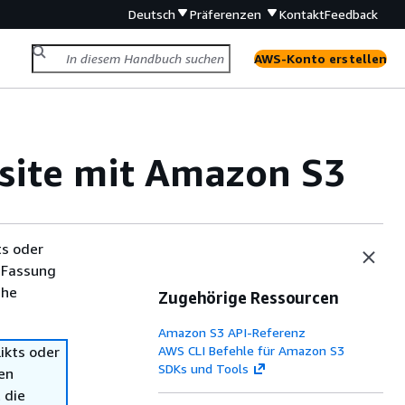
Deutsch
Präferenzen
Kontakt
Feedback
AWS-Konto erstellen
bsite mit Amazon S3
ts oder
 Fassung
che
Zugehörige Ressourcen
Amazon S3 API-Referenz
ikts oder
AWS CLI Befehle für Amazon S3
SDKs und Tools
en
 die