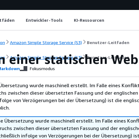
itfäden
Entwickler-Tools
KI-Ressourcen
ion
Amazon Simple Storage Service (S3)
Benutzer-Leitfaden
n einer statischen We
ion
Amazon Simple Storage Service (S3)
Benutzer-Leitfaden
arkdown
Fokusmodus
Übersetzung wurde maschinell erstellt. Im Falle eines Konflik
chs zwischen dieser übersetzten Fassung und der englischen
infolge von Verzögerungen bei der Übersetzung) ist die englis
ich.
e Übersetzung wurde maschinell erstellt. Im Falle eines Konfl
ruchs zwischen dieser übersetzten Fassung und der englisch
hließlich infolge von Verzögerungen bei der Übersetzung) ist