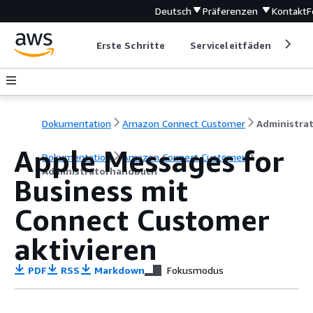
Deutsch
Präferenzen
Kontakt
F
Erste Schritte
Serviceleitfäden
Ent
Dokumentation
Amazon Connect Customer
Apple Messages for
Dokumentation
Amazon Connect Customer
Administratorhandbuch
Business mit
Connect Customer
aktivieren
PDF
RSS
Markdown
Fokusmodus