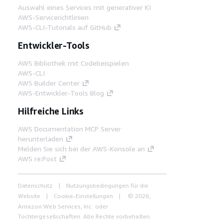
Auswahl eines Services mit generativer KI
AWS-Servicerichtlinien
AWS-CLI-Tutorials auf GitHub
Entwickler-Tools
AWS Bibliothek mit Codebeispielen
AWS-CLI
AWS Builder Center
AWS-Entwickler-Tools Blog
Hilfreiche Links
AWS Documentation MCP Server
herunterladen
Melden Sie sich bei der AWS-Konsole an
AWS re:Post
Datenschutz
Nutzungsbedingungen für die
Website
Cookie-Einstellungen
© 2026,
Amazon Web Services, Inc. oder
Tochtergesellschaften. Alle Rechte vorbehalten.