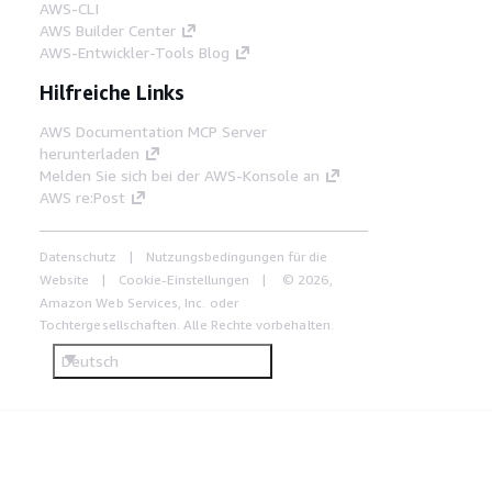
AWS-CLI
AWS Builder Center
AWS-Entwickler-Tools Blog
Hilfreiche Links
AWS Documentation MCP Server
herunterladen
Melden Sie sich bei der AWS-Konsole an
AWS re:Post
Datenschutz
Nutzungsbedingungen für die
Website
Cookie-Einstellungen
© 2026,
Amazon Web Services, Inc. oder
Tochtergesellschaften. Alle Rechte vorbehalten.
Deutsch