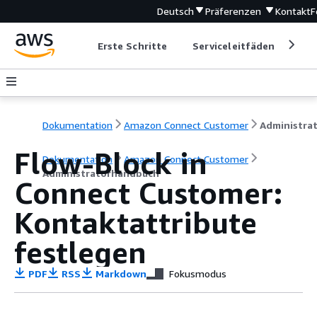
Deutsch
Präferenzen
Kontakt
F
Erste Schritte
Serviceleitfäden
Ent
Dokumentation
Amazon Connect Customer
Flow-Block in
Dokumentation
Amazon Connect Customer
Administratorhandbuch
Connect Customer:
Kontaktattribute
festlegen
PDF
RSS
Markdown
Fokusmodus