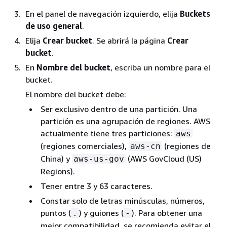
En el panel de navegación izquierdo, elija
Buckets
de uso general
.
Elija
Crear bucket
. Se abrirá la página
Crear
bucket
.
En
Nombre del bucket
, escriba un nombre para el
bucket.
El nombre del bucket debe:
Ser exclusivo dentro de una partición. Una
partición es una agrupación de regiones. AWS
actualmente tiene tres particiones:
aws
(regiones comerciales),
(regiones de
aws-cn
China) y
(AWS GovCloud (US)
aws-us-gov
Regions).
Tener entre 3 y 63 caracteres.
Constar solo de letras minúsculas, números,
puntos (
) y guiones (
). Para obtener una
.
-
mejor compatibilidad, se recomienda evitar el