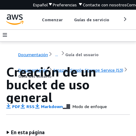
Español
Preferencias
Contacte con nosotros
Come
Comenzar
Guías de servicio
Herrami
Documentación
...
Guía del usuario
Creación de un
Documentación
Amazon Simple Storage Service (S3)
Guía del usuario
bucket de uso
general
PDF
RSS
Markdown
Modo de enfoque
En esta página