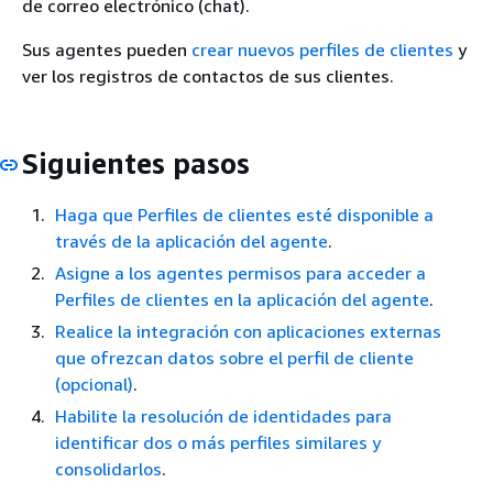
de correo electrónico (chat).
Sus agentes pueden
crear nuevos perfiles de clientes
y
En la sección
Política de acceso
, elija
ver los registros de contactos de sus clientes.
Avanzada
.
Aparecen el nombre de la versión, el
identificador de política y la instrucción. Si es
necesario, actualice esta sección para permitir
Siguientes pasos
el acceso únicamente a los roles
correspondientes.
Haga que Perfiles de clientes esté disponible a
Al final de la sección Instrucción (línea 15 en la
través de la aplicación del agente
.
En la página
Definir permisos de
siguiente imagen), agregue una coma después
Asigne a los agentes permisos para acceder a
administración de claves
, elija
Siguiente
.
de } y presione
.
Enter
Perfiles de clientes en la aplicación del agente
.
En la página
Definir permisos de uso de
Realice la integración con aplicaciones externas
claves
, elija
Siguiente
.
que ofrezcan datos sobre el perfil de cliente
En la página
Revisar y editar política de
(opcional)
.
claves
, elija
Finalizar
.
Habilite la resolución de identidades para
En el siguiente ejemplo, el nombre de la clave
identificar dos o más perfiles similares y
comienza por
bcb6fdd
:
consolidarlos
.