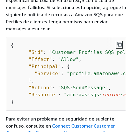
especificar una cola de Amazon SQS como cola de
mensajes fallidos. Si selecciona esta opción, agregue la
siguiente política de recursos a Amazon SQS para que
Perfiles de clientes tenga permisos para enviar
mensajes a esa cola:
{
"Sid"
: 
"Customer Profiles SQS polic
"Effect"
: 
"Allow"
,

"Principal"
: 
{
"Service"
: 
"profile.amazonaws.com
      },

"Action"
: 
"SQS:SendMessage"
,

"Resource"
: 
"arn:aws:sqs:
region
:
acc
}            
Para evitar un problema de seguridad de suplente
confuso, consulte en
Connect Customer Customer