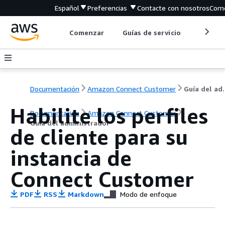
Español
Preferencias
Contacte con nosotros
Come
Comenzar
Guías de servicio
Herrami
Documentación
Amazon Connect Customer
Guía de
Habilite los perfiles
Documentación
Amazon Connect Customer
Guía del administrador
de cliente para su
instancia de
Connect Customer
PDF
RSS
Markdown
Modo de enfoque