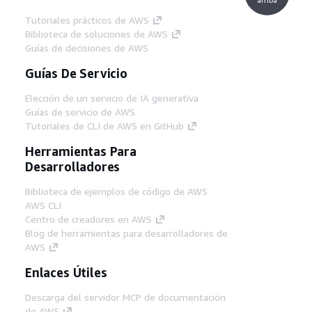
Para reemplazar
y
region
YourQueueName
Tutoriales prácticos de AWS
con tu información, copia y pega la
Resource
Biblioteca de soluciones de AWS
Guías de decisiones de AWS
información de la línea 14.
accountID
Guías De Servicio
Elección de un servicio de IA generativa
Guías de servicio de AWS
Tutoriales de CLI de AWS en GitHub
Herramientas Para
Desarrolladores
Biblioteca de ejemplos de código de AWS
AWS CLI
Centro de creadores en AWS
Blog de herramientas para desarrolladores de
AWS
Enlaces Útiles
Descarga del servidor MCP de documentación
de AWS