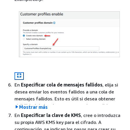
En
Especificar cola de mensajes fallidos
, elija si
desea enviar los eventos fallidos a una cola de
mensajes fallidos. Esto es útil si desea obtener
visibilidad de los datos que no se han podido
Mostrar más
ingerir. También le da la opción de volver a intentar
En
Especificar la clave de KMS
, cree o introduzca
estas ingestas de datos con errores en el futuro.
su propia AWS KMS key para el cifrado. A
Los pasos para crear una cola de mensajes fallidos
continuación, se indican los pasos para crear su