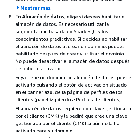
son los siguientes:
AWS KMS key:
Mostrar más
En la página
Perfiles de clientes habilitados
,
En la página
Perfiles de clientes habilitados
,
En
Almacén de datos
, elige si deseas habilitar el
elija
Crear una cola de SQS nueva o
seleccione
Crear una AWS KMS key
.
almacén de datos. Es necesario utilizar la
seleccionar una cola de SQS existente
y, a
segmentación basada en Spark SQL y los
continuación, elija
Crear una nueva cola de
conocimientos predictivos. Si decides no habilitar
mensajes fallidos
.
el almacén de datos al crear un dominio, puedes
habilitarlo después de crear y utilizar el dominio.
No puede desactivar el almacén de datos después
de haberlo activado.
Si ya tiene un dominio sin almacén de datos, puede
activarlo pulsando el botón de activación situado
en el banner azul de la página de perfiles de los
clientes (panel izquierdo > Perfiles de clientes)
El almacén de datos requiere una clave gestionada
por el cliente (CMK) y le pedirá que cree una clave
gestionada por el cliente (CMK) si aún no la ha
activado para su dominio.