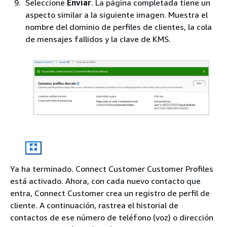
Seleccione
Enviar
. La página completada tiene un
aspecto similar a la siguiente imagen. Muestra el
Se abrirá una nueva pestaña en su navegador
Se abre una nueva pestaña en el navegador
nombre del dominio de perfiles de clientes, la cola
para la consola Key Management Service
para la consola de Amazon SQS. Elige
Crear
de mensajes fallidos y la clave de KMS.
(KMS). En la página
Configurar clave
, elija
cola
.
Simétrico
y, a continuación, elija
Siguiente
.
En la página
Crear cola
, elija
Estándar
y, a
continuación, asigne un nombre a la cola.
Ya ha terminado. Connect Customer Customer Profiles
está activado. Ahora, con cada nuevo contacto que
En la página
Agregar etiquetas
, escriba un
entra, Connect Customer crea un registro de perfil de
nombre y una descripción para la clave y, a
cliente. A continuación, rastrea el historial de
continuación, elija
Siguiente
.
contactos de ese número de teléfono (voz) o dirección