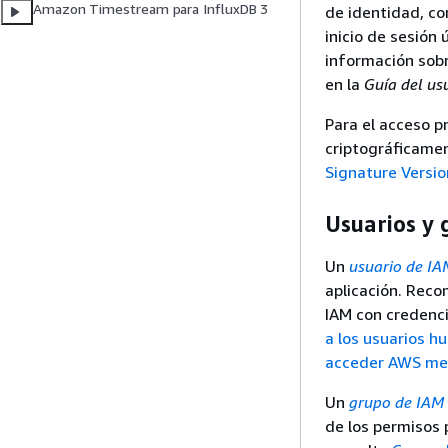
Amazon Timestream para InfluxDB 3
de identidad, co
inicio de sesión
información sobr
en la
Guía del us
Para el acceso p
criptográficamen
Signature Versio
Usuarios y
Un
usuario de IA
aplicación. Reco
IAM con credenci
a los usuarios h
acceder AWS med
Un
grupo de IAM
de los permisos 