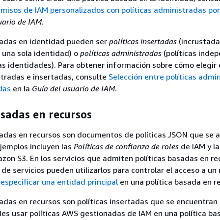
rmisos de IAM personalizados con políticas administradas por 
uario de IAM
.
sadas en identidad pueden ser
políticas insertadas
(incrustada
 una sola identidad) o
políticas administradas
(políticas inde
as identidades). Para obtener información sobre cómo elegir 
stradas e insertadas, consulte
Selección entre políticas admi
adas
en la
Guía del usuario de IAM
.
asadas en recursos
sadas en recursos son documentos de políticas JSON que se a
ejemplos incluyen las
Políticas de confianza de roles
de IAM y l
on S3. En los servicios que admiten políticas basadas en rec
de servicios pueden utilizarlos para controlar el acceso a un
e
especificar una entidad principal
en una política basada en r
sadas en recursos son políticas insertadas que se encuentran
des usar políticas AWS gestionadas de IAM en una política ba