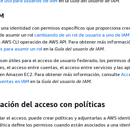
e uso para usuarios de IAM
en la
Guía del usuario de IAM
.
AM
 una identidad con permisos específicos que proporciona cre
de asumir un rol
cambiando de un rol de usuario a uno de IAM
a AWS CLI operación de AWS API. Para obtener más informació
 para asumir un rol
en la
Guía del usuario de IAM
.
 son útiles para el acceso de usuario federado, los permisos 
s, el acceso entre cuentas, el acceso entre servicios y las ap
 en Amazon EC2. Para obtener más información, consulte
Acc
cuentas en IAM
en la
Guía del usuario de IAM
.
ación del acceso con políticas
ar el acceso, puede crear políticas y adjuntarlas a AWS iden
lítica define los permisos cuando están asociados a una iden