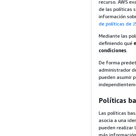
recurso. AWS eva
de las política
información sob
de políticas de 
Mediante las pol
definiendo qué
e
condiciones
.
De forma predete
administrador de
pueden asumir po
independientemen
Políticas b
Las políticas b
asocia a una iden
pueden realizar 
más información 