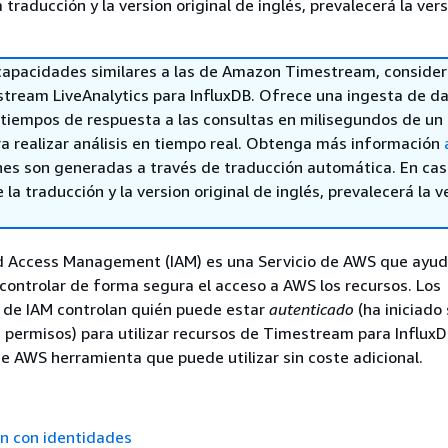
a traducción y la version original de inglés, prevalecerá la ver
capacidades similares a las de Amazon Timestream, conside
ream LiveAnalytics para InfluxDB. Ofrece una ingesta de d
y tiempos de respuesta a las consultas en milisegundos de un
ra realizar análisis en tiempo real. Obtenga más información
nes son generadas a través de traducción automática. En ca
 la traducción y la version original de inglés, prevalecerá la v
d Access Management (IAM) es una Servicio de AWS que ayud
controlar de forma segura el acceso a AWS los recursos. Los
 de IAM controlan quién puede estar
autenticado
(ha iniciado 
 permisos) para utilizar recursos de Timestream para InfluxD
de AWS herramienta que puede utilizar sin coste adicional.
ón con identidades