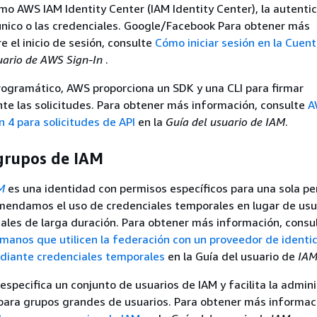
mo AWS IAM Identity Center (IAM Identity Center), la autenti
 único o las credenciales. Google/Facebook Para obtener más
e el inicio de sesión, consulte
Cómo iniciar sesión en la Cuen
uario de AWS Sign-In
.
rogramático, AWS proporciona un SDK y una CLI para firmar
te las solicitudes. Para obtener más información, consulte
A
n 4 para solicitudes de API
en la
Guía del usuario de IAM
.
 grupos de IAM
M
es una identidad con permisos específicos para una sola pe
mendamos el uso de credenciales temporales en lugar de usu
ales de larga duración. Para obtener más información, consu
umanos que utilicen la federación con un proveedor de identi
iante credenciales temporales
en la Guía del usuario de
IA
especifica un conjunto de usuarios de IAM y facilita la admin
para grupos grandes de usuarios. Para obtener más informac