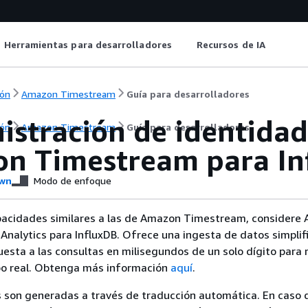
Herramientas para desarrolladores
Recursos de IA
ón
Amazon Timestream
Guía para desarrolladores
istración de identidad
ón
Amazon Timestream
Guía para desarrolladores
n Timestream para In
wn
Modo de enfoque
pacidades similares a las de Amazon Timestream, considere
nalytics para InfluxDB. Ofrece una ingesta de datos simplif
esta a las consultas en milisegundos de un solo dígito para r
mpo real. Obtenga más información
aquí
.
 son generadas a través de traducción automática. En caso 