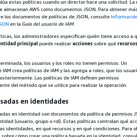
lúa estas políticas cuando un director hace una solicitud. La
s se almacenan AWS como documentos JSON. Para obtener má
re los documentos de políticas de JSON, consulte
Informació
JSON
en la
Guía del usuario de IAM
.
íticas, los administradores especifican quién tiene acceso a 
ntidad principal
puede realizar
acciones
sobre qué
recurso
rminada, los usuarios y los roles no tienen permisos. Un
 IAM crea políticas de IAM y las agrega a roles, que los usuar
steriormente. Las políticas de IAM definen permisos
te del método que se utilice para realizar la operación.
asadas en identidades
asadas en identidad son documentos de política de permisos 
tidad (usuario, grupo o rol). Estas políticas controlan qué ac
las identidades, en qué recursos y en qué condiciones. Para 
sobre cómo crear una política basada en la identidad, consu