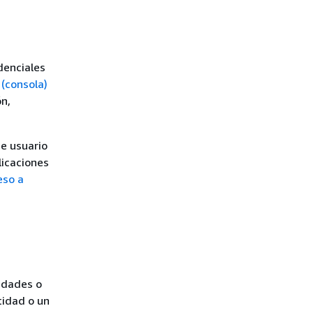
denciales
 (consola)
n,
de usuario
licaciones
eso a
tidades o
tidad o un