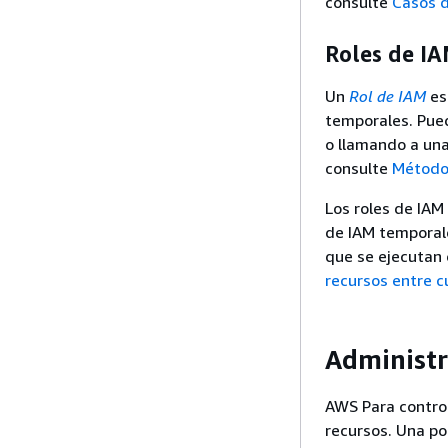
consulte
Casos d
Roles de I
Un
Rol de IAM
es
temporales. Pue
o llamando a un
consulte
Métodos
Los roles de IAM
de IAM temporale
que se ejecutan
recursos entre 
Administr
AWS Para control
recursos. Una po