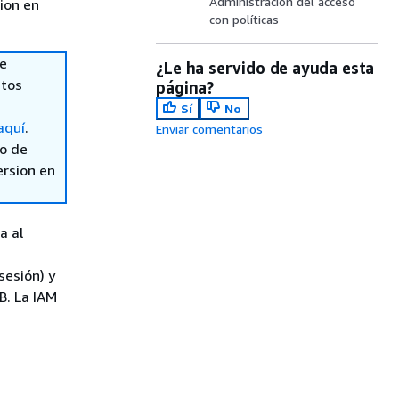
Administración del acceso
sion en
con políticas
re
¿Le ha servido de ayuda esta
atos
página?
Sí
No
aquí
.
Enviar comentarios
so de
ersion en
a al
sesión) y
B. La IAM