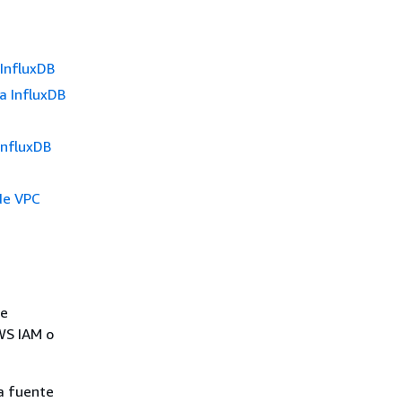
InfluxDB
a InfluxDB
InfluxDB
de VPC
de
WS IAM o
a fuente