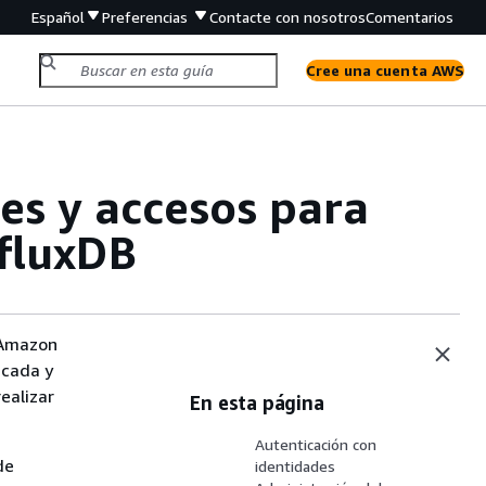
Español
Preferencias
Contacte con nosotros
Comentarios
Cree una cuenta AWS
es y accesos para
fluxDB
 Amazon
icada y
ealizar
En esta página
Autenticación con
de
identidades