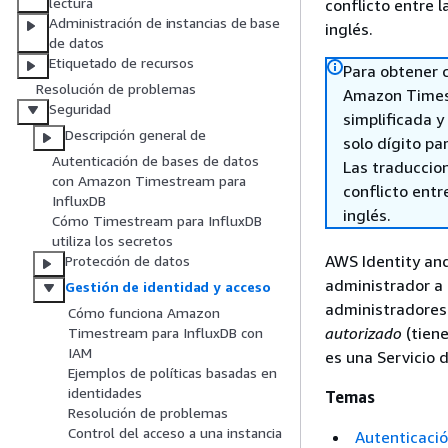
lectura
conflicto entre l
Administración de instancias de base
inglés.
de datos
Etiquetado de recursos
Para obtener 
Resolución de problemas
Amazon Timest
Seguridad
simplificada 
Descripción general de
solo dígito pa
Autenticación de bases de datos
Las traduccio
con Amazon Timestream para
conflicto entre
InfluxDB
inglés.
Cómo Timestream para InfluxDB
utiliza los secretos
AWS Identity an
Protección de datos
administrador a 
Gestión de identidad y acceso
administradores
Cómo funciona Amazon
autorizado
(tiene
Timestream para InfluxDB con
IAM
es una Servicio 
Ejemplos de políticas basadas en
identidades
Temas
Resolución de problemas
Control del acceso a una instancia
Autenticaci