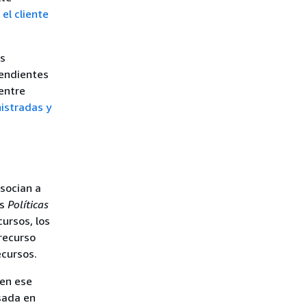
el cliente
s
pendientes
entre
nistradas y
socian a
as
Políticas
ursos, los
 recurso
ecursos.
 en ese
sada en