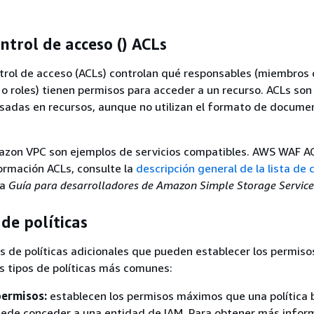
ontrol de acceso () ACLs
ntrol de acceso (ACLs) controlan qué responsables (miembros 
 o roles) tienen permisos para acceder a un recurso. ACLs son
basadas en recursos, aunque no utilizan el formato de docume
zon VPC son ejemplos de servicios compatibles. AWS WAF A
ormación ACLs, consulte la
descripción general de la lista de 
la
Guía para desarrolladores de Amazon Simple Storage Service
 de políticas
s de políticas adicionales que pueden establecer los permis
s tipos de políticas más comunes:
permisos:
establecen los permisos máximos que una política
ede conceder a una entidad de IAM. Para obtener más infor