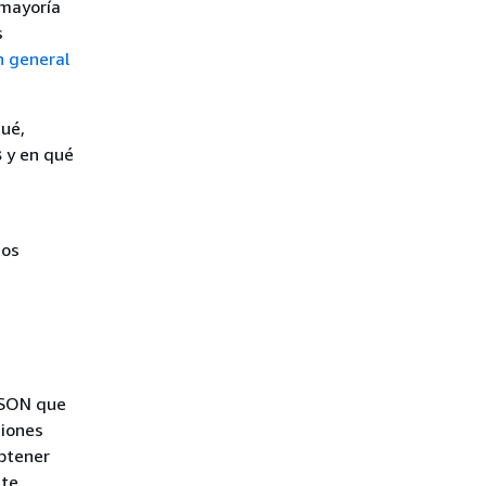
 mayoría
s
n general
qué,
s
y en qué
ios
JSON que
ciones
obtener
lte