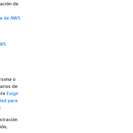
cación de
ta de AWS
WS
rsona o
arios de
lte
Exigir
dad para
M
.
istración
ión,