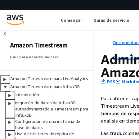
Comenzar
Guías de servicio
Documentaci
Amazon Timestream
Admin
Documentaci
Guía para desarrolladores
Amazo
Amazon Timestream para LiveAnalytics
RSS
Markdo
Amazon Timestream para InfluxDB
Introducción
Para obtener ca
Migración de datos de InfluxDB
Timestream LiveA
autoadministrado a Timestream para
tiempos de respu
InfluxDB
análisis en tie
Configuración de una instancia de
base de datos
Las traducciones
Uso de clústeres de réplica de