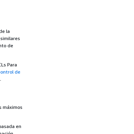
de la
 similares
nto de
CLs Para
control de
.
os máximos
 basada en
mación,