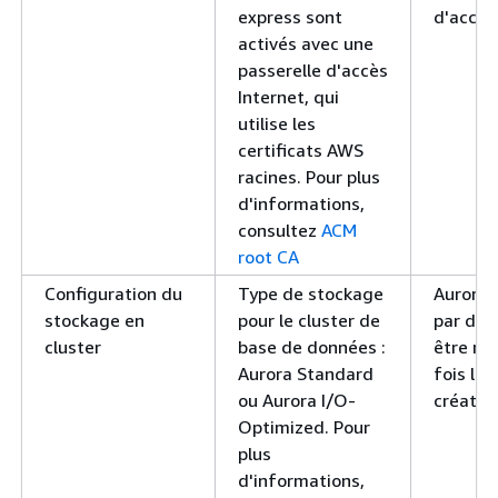
express sont
d'accès
activés avec une
passerelle d'accès
Internet, qui
utilise les
certificats AWS
racines. Pour plus
d'informations,
consultez
ACM
root CA
Configuration du
Type de stockage
Aurora 
stockage en
pour le cluster de
par déf
cluster
base de données :
être mo
Aurora Standard
fois l'o
ou Aurora I/O-
créatio
Optimized. Pour
plus
d'informations,