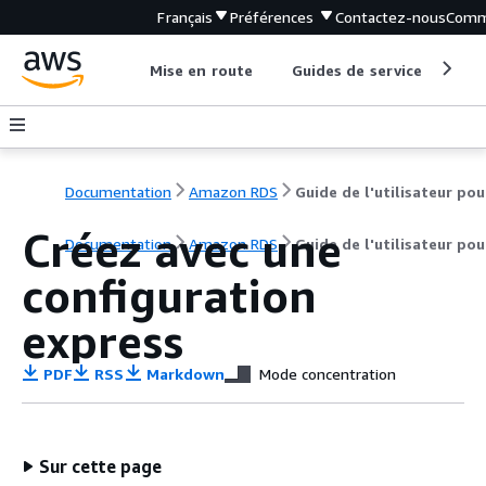
Français
Préférences
Contactez-nous
Comm
Mise en route
Guides de service
Out
Documentation
Amazon RDS
Créez avec une
Documentation
Amazon RDS
Guide de l'utilisateur po
configuration
express
PDF
RSS
Markdown
Mode concentration
Sur cette page