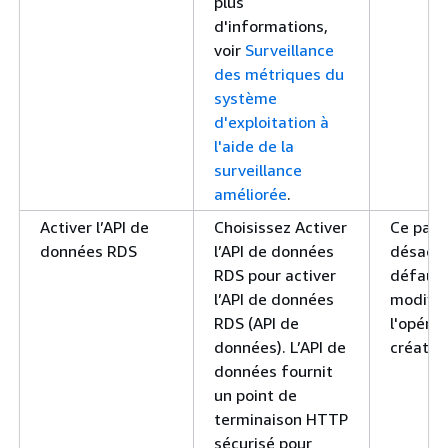
plus
d'informations,
voir
Surveillance
des métriques du
système
d'exploitation à
l'aide de la
surveillance
améliorée
.
Activer l’API de
Choisissez Activer
Ce para
données RDS
l’API de données
désacti
RDS pour activer
défaut.
l’API de données
modifié
RDS (API de
l'opéra
données). L’API de
créatio
données fournit
un point de
terminaison HTTP
sécurisé pour