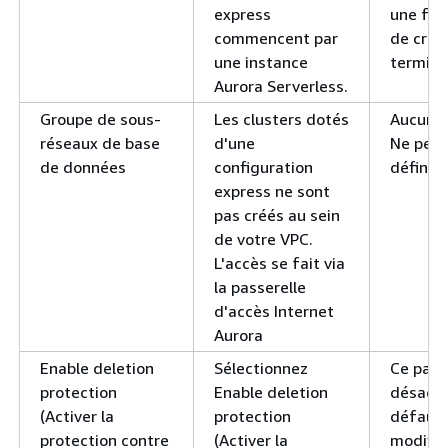
express
une fois
commencent par
de créa
une instance
terminé
Aurora Serverless.
Groupe de sous-
Les clusters dotés
Aucun V
réseaux de base
d'une
Ne peut
de données
configuration
défini.
express ne sont
pas créés au sein
de votre VPC.
L'accès se fait via
la passerelle
d'accès Internet
Aurora
Enable deletion
Sélectionnez
Ce para
protection
Enable deletion
désacti
(Activer la
protection
défaut.
protection contre
(Activer la
modifié