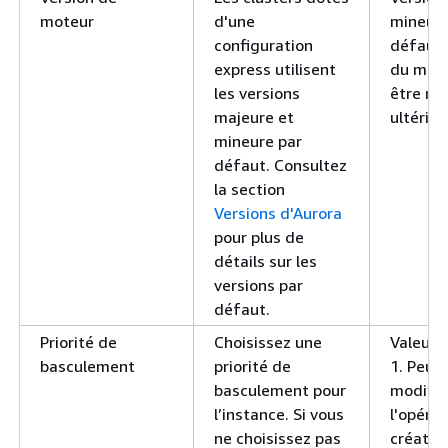
moteur
d'une
mineure
configuration
défaut.
express utilisent
du mote
les versions
être mi
majeure et
ultérie
mineure par
défaut. Consultez
la section
Versions d'Aurora
pour plus de
détails sur les
versions par
défaut.
Priorité de
Choisissez une
Valeur 
basculement
priorité de
1. Peut 
basculement pour
modifié
l’instance. Si vous
l'opéra
ne choisissez pas
créatio