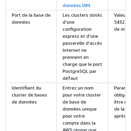
données IAM
.
Port de la base de
Les clusters dotés
Valeur 
données
d'une
5432. I
configuration
de modi
express et d'une
passerelle d'accès
Internet ne
prennent en
charge que le port
PostgreSQL par
défaut
Identifiant du
Entrez un nom
Paramè
cluster de bases
pour votre cluster
obligato
de données
de base de
être mod
données unique
de la cr
pour votre
après la
compte dans la
AWS région que