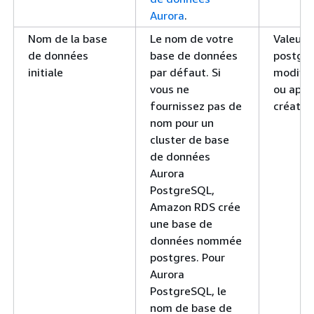
Aurora
.
Nom de la base
Le nom de votre
Valeur 
de données
base de données
postgre
initiale
par défaut. Si
modifié
vous ne
ou après
fournissez pas de
création
nom pour un
cluster de base
de données
Aurora
PostgreSQL,
Amazon RDS crée
une base de
données nommée
postgres. Pour
Aurora
PostgreSQL, le
nom de base de