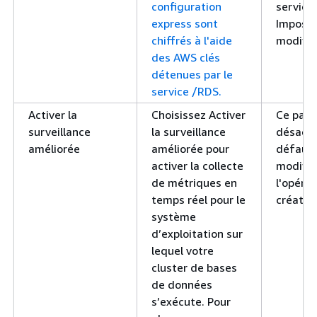
configuration
service
express sont
Impossi
chiffrés à l'aide
modifier
des AWS clés
détenues par le
service /RDS.
Activer la
Choisissez Activer
Ce para
surveillance
la surveillance
désacti
améliorée
améliorée pour
défaut.
activer la collecte
modifié
de métriques en
l'opéra
temps réel pour le
créatio
système
d’exploitation sur
lequel votre
cluster de bases
de données
s’exécute. Pour