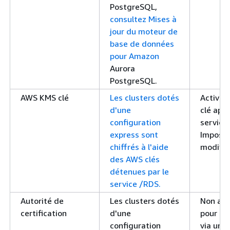
PostgreSQL,
consultez Mises à
jour du moteur de
base de données
pour Amazon
Aurora
PostgreSQL.
AWS KMS clé
Les clusters dotés
Activé 
d'une
clé app
configuration
service
express sont
Impossi
chiffrés à l'aide
modifier
des AWS clés
détenues par le
service /RDS.
Autorité de
Les clusters dotés
Non app
certification
d'une
pour la
configuration
via une