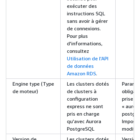
exécuter des
instructions SQL
sans avoir à gérer
de connexions.
Pour plus
d'informations,
consultez
Utilisation de l'API
de données
Amazon RDS
.
Engine type (Type
Les clusters dotés
Paramè
de moteur)
de clusters à
obligato
configuration
prise en
express ne sont
« auror
pris en charge
postgre
qu'avec Aurora
Impossi
PostgreSQL
modifier
Version de
Les clusters dotés
Version