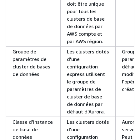
doit être unique
pour tous les
clusters de base
de données par
AWS compte et
par AWS région.
Groupe de
Les clusters dotés
Groupe
paramètres de
d'une
paramèt
cluster de bases
configuration
défaut.
de données
express utilisent
modifié
le groupe de
l'opéra
paramètres de
créatio
cluster de base
de données par
défaut d'Aurora.
Classe d’instance
Les clusters dotés
Aurora
de base de
d'une
serverl
données
configuration
Peut êt