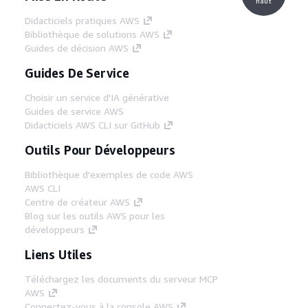
haut
Didacticiels pratiques AWS
Bibliothèque de solutions AWS
Guides de décision AWS
Guides De Service
Choisir un service d'IA générative
Guides de service AWS
Didacticiels AWS CLI sur GitHub
Outils Pour Développeurs
Bibliothèque d'exemples de code AWS
AWS CLI
Centre de créateur AWS
Blog sur les outils AWS pour les
développeurs
Liens Utiles
Téléchargez les documents du serveur MCP
AWS
Connectez-vous à la console AWS