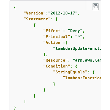
{
"Version"
:
"2012-10-17"
,

"Statement"
: [

{
"Effect"
: 
"Deny"
,

"Principal"
: 
"*"
,

"Action"
:[

"lambda:UpdateFunctionU
            ],

"Resource"
: 
"arn:aws:lambda
"Condition"
: 
{
"StringEquals"
: 
{
"lambda:FunctionUrl
                }

            }

        }

    ]

}