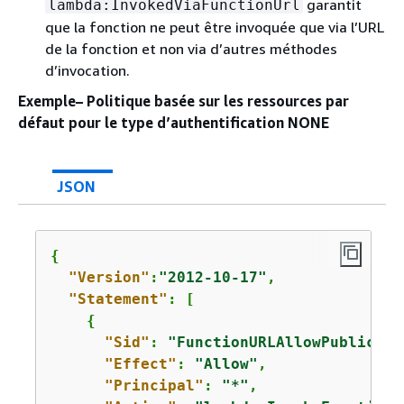
garantit
lambda:InvokedViaFunctionUrl
que la fonction ne peut être invoquée que via l’URL
de la fonction et non via d’autres méthodes
d’invocation.
Exemple– Politique basée sur les ressources par
défaut pour le type d’authentification NONE
JSON
{
"Version"
:
"2012-10-17"
,

"Statement"
: [

{
"Sid"
: 
"FunctionURLAllowPublicAcc
"Effect"
: 
"Allow"
,

"Principal"
: 
"*"
,
