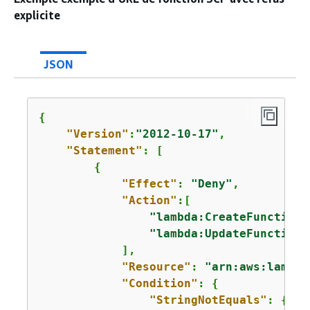
explicite
JSON
{
"Version"
:
"2012-10-17"
,

"Statement"
: [

{
"Effect"
: 
"Deny"
,

"Action"
:[

"lambda:CreateFunctionU
"lambda:UpdateFunctionU
            ],

"Resource"
: 
"arn:aws:lambda
"Condition"
: 
{
"StringNotEquals"
: 
{