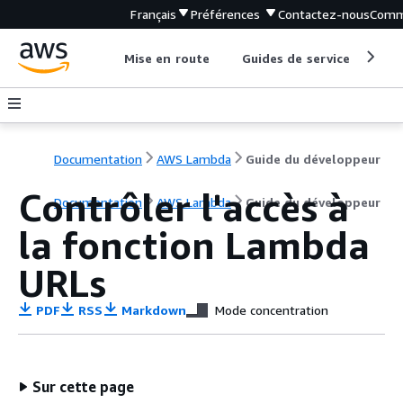
Français
Préférences
Contactez-nous
Comm
Mise en route
Guides de service
Out
Documentation
AWS Lambda
Guide du développeur
Contrôler l'accès à
Documentation
AWS Lambda
Guide du développeur
la fonction Lambda
URLs
PDF
RSS
Markdown
Mode concentration
Sur cette page