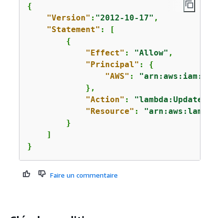
{
"Version"
:
"2012-10-17"
,

"Statement"
: [

{
"Effect"
: 
"Allow"
,

"Principal"
: 
{
"AWS"
: 
"arn:aws:iam::44
            },

"Action"
: 
"lambda:UpdateFun
"Resource"
: 
"arn:aws:lambda
        }

    ]

}
Faire un commentaire