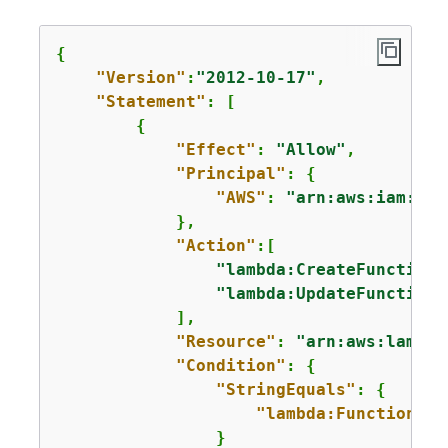
{
"Version"
:
"2012-10-17"
,

"Statement"
: [

{
"Effect"
: 
"Allow"
,

"Principal"
: 
{
"AWS"
: 
"arn:aws:iam::44
            },

"Action"
:[

"lambda:CreateFunctionU
"lambda:UpdateFunctionU
            ],

"Resource"
: 
"arn:aws:lambda
"Condition"
: 
{
"StringEquals"
: 
{
"lambda:FunctionUrl
                }
