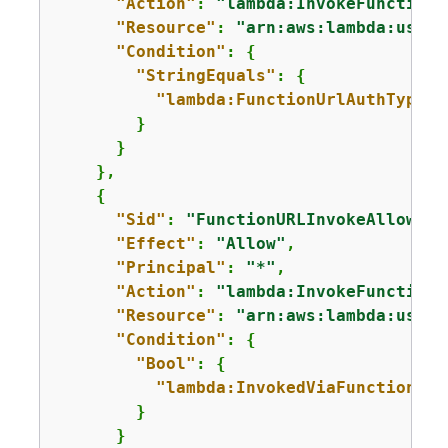
"Action"
: 
"lambda:InvokeFunctionU
"Resource"
: 
"arn:aws:lambda:us-ea
"Condition"
: 
{
"StringEquals"
: 
{
"lambda:FunctionUrlAuthType"
:
        }

      }

    },

{
"Sid"
: 
"FunctionURLInvokeAllowPub
"Effect"
: 
"Allow"
,

"Principal"
: 
"*"
,

"Action"
: 
"lambda:InvokeFunction"
"Resource"
: 
"arn:aws:lambda:us-ea
"Condition"
: 
{
"Bool"
: 
{
"lambda:InvokedViaFunctionUrl
        }

      }
