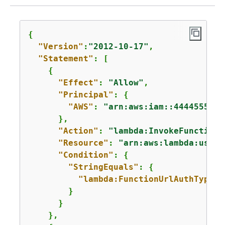
{
"Version"
:
"2012-10-17"
,

"Statement"
: [

{
"Effect"
: 
"Allow"
,

"Principal"
: 
{
"AWS"
: 
"arn:aws:iam::4444555566
      },

"Action"
: 
"lambda:InvokeFunctionU
"Resource"
: 
"arn:aws:lambda:us-ea
"Condition"
: 
{
"StringEquals"
: 
{
"lambda:FunctionUrlAuthType"
:
        }

      }

    },
