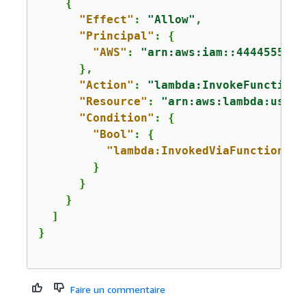
{
"Effect"
: 
"Allow"
,

"Principal"
: 
{
"AWS"
: 
"arn:aws:iam::4444555566
      },

"Action"
: 
"lambda:InvokeFunction"
"Resource"
: 
"arn:aws:lambda:us-ea
"Condition"
: 
{
"Bool"
: 
{
"lambda:InvokedViaFunctionUrl
        }

      }

    }

  ]

Faire un commentaire