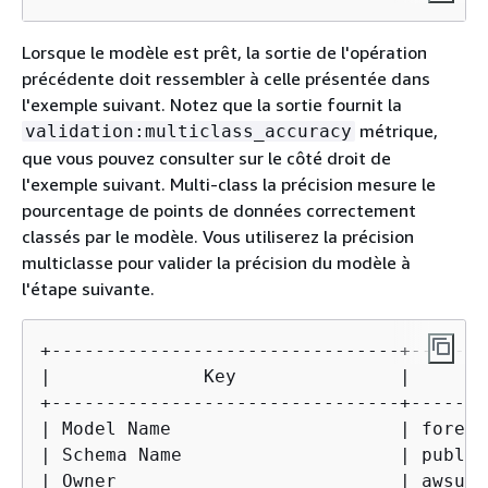
Lorsque le modèle est prêt, la sortie de l'opération
précédente doit ressembler à celle présentée dans
l'exemple suivant. Notez que la sortie fournit la
métrique,
validation:multiclass_accuracy
que vous pouvez consulter sur le côté droit de
l'exemple suivant. Multi-class la précision mesure le
pourcentage de points de données correctement
classés par le modèle. Vous utiliserez la précision
multiclasse pour valider la précision du modèle à
l'étape suivante.
+--------------------------------+-------
|              Key               |       
+--------------------------------+-------
| Model Name                     | forest
| Schema Name                    | public
| Owner                          | awsuse