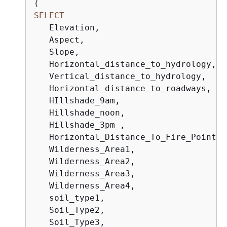
SELECT
   Elevation, 

   Aspect,  

   Slope,  

   Horizontal_distance_to_hydrology,  

   Vertical_distance_to_hydrology,   

   Horizontal_distance_to_roadways,  

   HIllshade_9am,  

   Hillshade_noon,  

   Hillshade_3pm , 

   Horizontal_Distance_To_Fire_Points, 
   Wilderness_Area1,  

   Wilderness_Area2,   

   Wilderness_Area3,  

   Wilderness_Area4,  

   soil_type1,

   Soil_Type2,

   Soil_Type3, 
