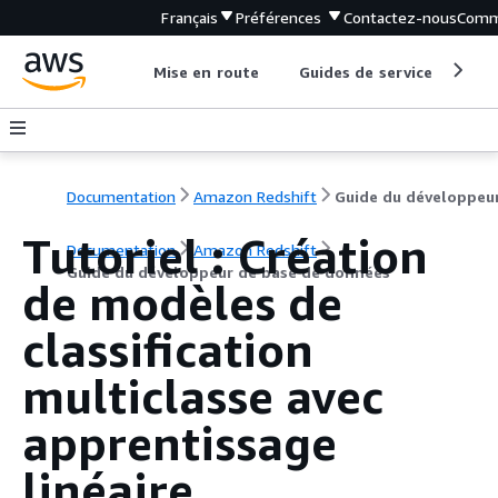
Français
Préférences
Contactez-nous
Comm
Mise en route
Guides de service
Out
Documentation
Amazon Redshift
Tutoriel : Création
Documentation
Amazon Redshift
Guide du développeur de base de données
de modèles de
classification
multiclasse avec
apprentissage
linéaire