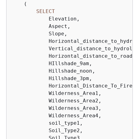
    (

SELECT
            Elevation,

            Aspect,

            Slope,

            Horizontal_distance_to_hydrolo
            Vertical_distance_to_hydrology
            Horizontal_distance_to_roadway
            HIllshade_9am,

            Hillshade_noon,

            Hillshade_3pm,

            Horizontal_Distance_To_Fire_P
            Wilderness_Area1,

            Wilderness_Area2,

            Wilderness_Area3,

            Wilderness_Area4,

            soil_type1,

            Soil_Type2,

            Soil_Type3,
