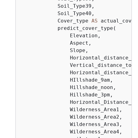
            Soil_Type39,

            Soil_Type40,

            Cover_type 
AS
 actual_cover
            predict_cover_type(

                Elevation,

                Aspect,

                Slope,

                Horizontal_distance_to
                Vertical_distance_to_h
                Horizontal_distance_to
                HIllshade_9am,

                Hillshade_noon,

                Hillshade_3pm,

                Horizontal_Distance_To
                Wilderness_Area1,

                Wilderness_Area2,

                Wilderness_Area3,

                Wilderness_Area4,
