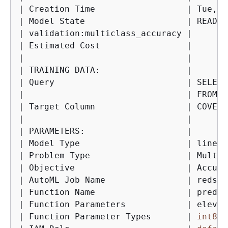
| Creation Time                  | Tue, 
1
| Model State                    | READY 
| validation:multiclass_accuracy |       
| Estimated Cost                 |       
|                                |       
| TRAINING DATA:                 |       
| Query                          | SELECT
|                                | FROM P
| Target Column                  | COVER_
|                                |       
| PARAMETERS:                    |       
| Model Type                     | linear
| Problem Type                   | Multic
| Objective                      | Accura
| AutoML Job Name                | redshi
| Function Name                  | predic
| Function Parameters            | elevat
| Function Parameter Types       | 
int8
i