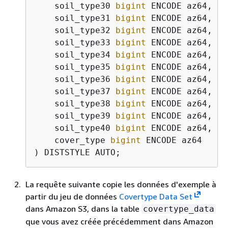
    soil_type30 
bigint
 ENCODE az64,

    soil_type31 
bigint
 ENCODE az64,

    soil_type32 
bigint
 ENCODE az64,

    soil_type33 
bigint
 ENCODE az64,

    soil_type34 
bigint
 ENCODE az64,

    soil_type35 
bigint
 ENCODE az64,

    soil_type36 
bigint
 ENCODE az64,

    soil_type37 
bigint
 ENCODE az64,

    soil_type38 
bigint
 ENCODE az64,

    soil_type39 
bigint
 ENCODE az64,

    soil_type40 
bigint
 ENCODE az64,

    cover_type 
bigint
 ENCODE az64

) DISTSTYLE AUTO;
La requête suivante copie les données d'exemple à
partir du jeu de données
Covertype Data Set
dans Amazon S3, dans la table
covertype_data
que vous avez créée précédemment dans Amazon