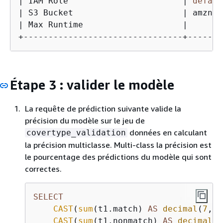
| IAM Role                       | 
defaul
| S3 Bucket                      | amzn-s
| Max Runtime                    |       
+--------------------------------+-------
Étape 3 : valider le modèle
La requête de prédiction suivante valide la
précision du modèle sur le jeu de
données en calculant
covertype_validation
la précision multiclasse. Multi-class la précision est
le pourcentage des prédictions du modèle qui sont
correctes.
SELECT
CAST
(
sum
(t1.match) 
AS
decimal
(
7
, 
2
CAST
(
sum
(t1.nonmatch) 
AS
decimal
(
7