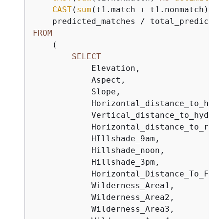
CAST
(
sum
(t1.match 
+
 t1.nonmatch) 
A
    predicted_matches 
/
 total_predicti
FROM
    (

SELECT
            Elevation,

            Aspect,

            Slope,

            Horizontal_distance_to_hyd
            Vertical_distance_to_hydro
            Horizontal_distance_to_roa
            HIllshade_9am,

            Hillshade_noon,

            Hillshade_3pm,

            Horizontal_Distance_To_Fir
            Wilderness_Area1,

            Wilderness_Area2,

            Wilderness_Area3,
