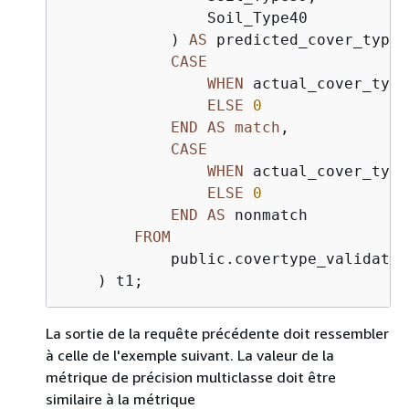
                Soil_Type40

            ) 
AS
 predicted_cover_type,

CASE
WHEN
 actual_cover_type
ELSE
0
END
AS
match
,

CASE
WHEN
 actual_cover_type
ELSE
0
END
AS
 nonmatch

FROM
            public.covertype_validation
    ) t1;
La sortie de la requête précédente doit ressembler
à celle de l'exemple suivant. La valeur de la
métrique de précision multiclasse doit être
similaire à la métrique