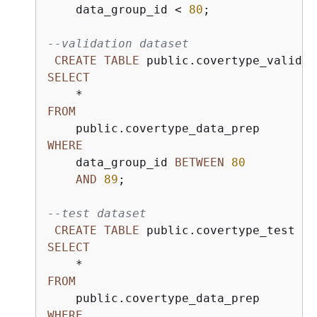
    data_group_id 
<
80
;

--validation dataset
CREATE
TABLE
 public.covertype_validat
SELECT
*
FROM
WHERE
    data_group_id 
BETWEEN
80
AND
89
;

--test dataset
CREATE
TABLE
 public.covertype_test 
AS
SELECT
*
FROM
WHERE