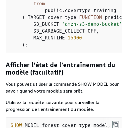
from
            public.covertype_training

    ) TARGET cover_type 
FUNCTION
 predict_
        S3_BUCKET 
'amzn-s3-demo-bucket'
,

        S3_GARBAGE_COLLECT OFF,

        MAX_RUNTIME 
15000
    );
Afficher l’état de l’entraînement du
modèle (facultatif)
Vous pouvez utiliser la commande SHOW MODEL pour
savoir quand votre modèle sera prêt.
Utilisez la requête suivante pour surveiller la
progression de l'entraînement du modèle.
SHOW
 MODEL forest_cover_type_model;