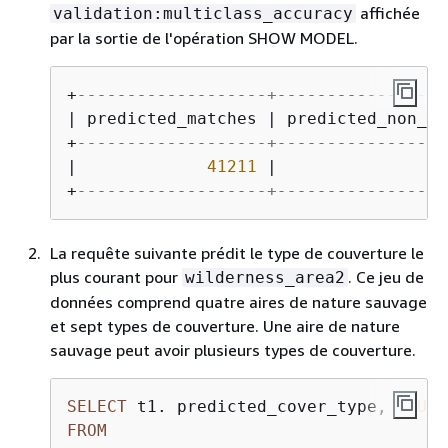
affichée
validation:multiclass_accuracy
par la sortie de l'opération SHOW MODEL.
+
-------------------+-----------------
| predicted_matches | predicted_non_ma
+
-------------------+-----------------
|             
41211
 |                 
+
-------------------+-----------------
La requête suivante prédit le type de couverture le
plus courant pour
. Ce jeu de
wilderness_area2
données comprend quatre aires de nature sauvage
et sept types de couverture. Une aire de nature
sauvage peut avoir plusieurs types de couverture.
SELECT
 t1. predicted_cover_type, 
COUNT
FROM