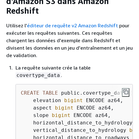
d'Amazon S3 dans Amazon
Redshift
Utilisez l'
éditeur de requête v2 Amazon Redshift
pour
exécuter les requêtes suivantes. Ces requêtes
chargent les données d'exemple dans Redshift et
divisent les données en un jeu d'entraînement et un jeu
de validation.
La requête suivante crée la table
.
covertype_data
CREATE
TABLE
 public.covertype_data (

    elevation 
bigint
 ENCODE az64,

    aspect 
bigint
 ENCODE az64,

    slope 
bigint
 ENCODE az64,

    horizontal_distance_to_hydrology 
b
    vertical_distance_to_hydrology 
big
    horizontal_distance_to_roadways 
bi