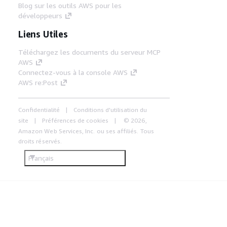
Blog sur les outils AWS pour les
développeurs
Liens Utiles
Téléchargez les documents du serveur MCP
AWS
Connectez-vous à la console AWS
AWS re:Post
Confidentialité
Conditions d'utilisation du
site
Préférences de cookies
© 2026,
Amazon Web Services, Inc. ou ses affiliés. Tous
droits réservés.
Français