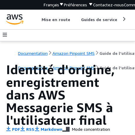
Français
Préférences
Contactez-nous
Comm
Mise en route
Guides de service
Out
Documentation
Amazon Pinpoint SMS
Identité d'origine,
Documentation
Amazon Pinpoint SMS
Guide de l’utilis
enregistrement
dans AWS
Messagerie SMS à
l'utilisateur final
PDF
RSS
Markdown
Mode concentration