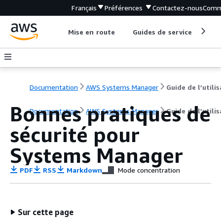
Français
Préférences
Contactez-nous
Comm
Mise en route
Guides de service
Out
Documentation
AWS Systems Manager
Bonnes pratiques de
Documentation
AWS Systems Manager
Guide de l’utili
sécurité pour
Systems Manager
PDF
RSS
Markdown
Mode concentration
Sur cette page