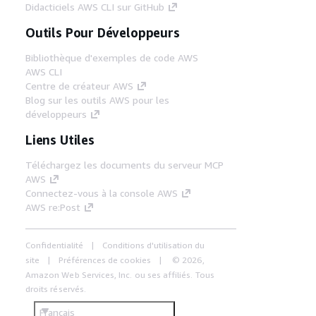
Didacticiels AWS CLI sur GitHub
Outils Pour Développeurs
Bibliothèque d'exemples de code AWS
AWS CLI
Centre de créateur AWS
Blog sur les outils AWS pour les
développeurs
Liens Utiles
Téléchargez les documents du serveur MCP
AWS
Connectez-vous à la console AWS
AWS re:Post
Confidentialité
Conditions d'utilisation du
site
Préférences de cookies
© 2026,
Amazon Web Services, Inc. ou ses affiliés. Tous
droits réservés.
Français