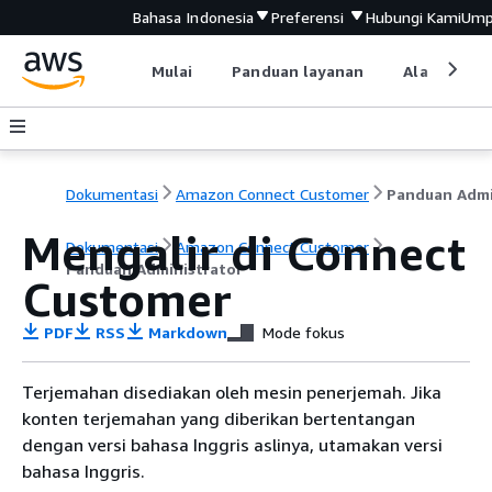
Bahasa Indonesia
Preferensi
Hubungi Kami
Ump
Mulai
Panduan layanan
Alat devel
Dokumentasi
Amazon Connect Customer
Mengalir di Connect
Dokumentasi
Amazon Connect Customer
Panduan Administrator
Customer
PDF
RSS
Markdown
Mode fokus
Terjemahan disediakan oleh mesin penerjemah. Jika
konten terjemahan yang diberikan bertentangan
dengan versi bahasa Inggris aslinya, utamakan versi
bahasa Inggris.