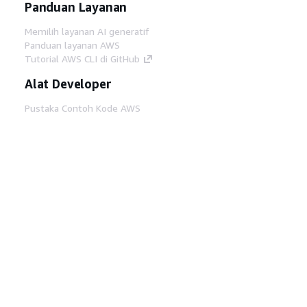
Panduan Layanan
Memilih layanan AI generatif
Panduan layanan AWS
Tutorial AWS CLI di GitHub
Alat Developer
Pustaka Contoh Kode AWS
AWS CLI
AWS Builder Center
Blog Alat Developer AWS
Tautan Bermanfaat
Unduh server MCP Dokumentasi AWS
Masuk ke Konsol AWS
AWS re:Post
Privasi
Syarat situs
Preferensi cookie
©
2026, Amazon Web Services, Inc. atau afiliasinya.
Semua hak dilindungi undang-undang.