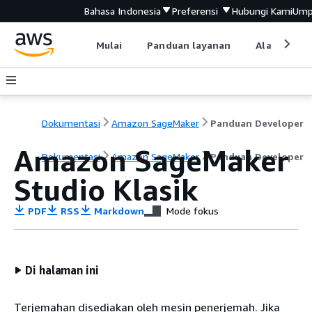
Bahasa Indonesia
Preferensi
Hubungi Kami
Ump
Mulai
Panduan layanan
Alat devel
Dokumentasi
Amazon SageMaker
Panduan Developer
Amazon SageMaker
Dokumentasi
Amazon SageMaker
Panduan Developer
Studio Klasik
PDF
RSS
Markdown
Mode fokus
Di halaman ini
Terjemahan disediakan oleh mesin penerjemah. Jika