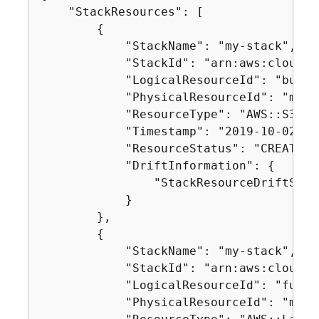
    "StackResources": [

{
            "StackName": "my-stack",

            "StackId": "arn:aws:cloudfo
            "LogicalResourceId": "bucket
            "PhysicalResourceId": "my-s
            "ResourceType": "AWS::S3::Bu
            "Timestamp": "2019-10-02T04
            "ResourceStatus": "CREATE_CO
            "DriftInformation": 
{
                "StackResourceDriftStat
            }

        },

{
            "StackName": "my-stack",

            "StackId": "arn:aws:cloudfo
            "LogicalResourceId": "functi
            "PhysicalResourceId": "my-f