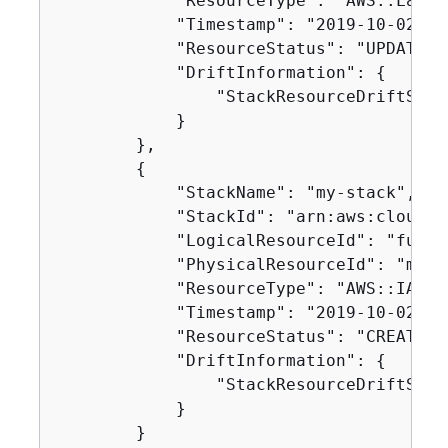
            "ResourceType": "AWS::Lambd
            "Timestamp": "2019-10-02T05
            "ResourceStatus": "UPDATE_CO
            "DriftInformation": 
{
                "StackResourceDriftStat
            }

        },

{
            "StackName": "my-stack",

            "StackId": "arn:aws:cloudfo
            "LogicalResourceId": "functi
            "PhysicalResourceId": "my-f
            "ResourceType": "AWS::IAM::R
            "Timestamp": "2019-10-02T04
            "ResourceStatus": "CREATE_CO
            "DriftInformation": 
{
                "StackResourceDriftStat
            }

        }
