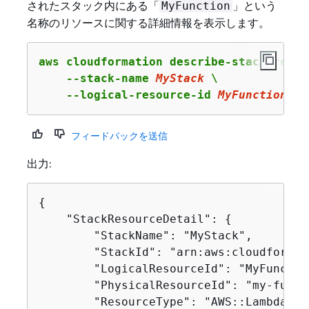
されたスタック内にある「
」という
MyFunction
名称のリソースに関する詳細情報を表示します。
aws cloudformation describe-stack-resour
    --stack-name 
MyStack
 \

    --logical-resource-id 
MyFunction
フィードバックを送信
出力:
{
    "StackResourceDetail": 
{
        "StackName": "MyStack",

        "StackId": "arn:aws:cloudformat
        "LogicalResourceId": "MyFunction
        "PhysicalResourceId": "my-funct
        "ResourceType": "AWS::Lambda::Fu