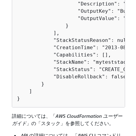
                    "Description": "Nam
                    "OutputKey": "Bucket
                    "OutputValue": "myt
                }

            ],

            "StackStatusReason": null,

            "CreationTime": "2013-08-23
            "Capabilities": [],

            "StackName": "myteststack",

            "StackStatus": "CREATE_COMPL
            "DisableRollback": false

        }

    ]

}
詳細については、「
AWS CloudFormation ユーザー
ガイド
」の「スタック」を参照してください。
API の詳細については、「AWS CLI コマンドリ