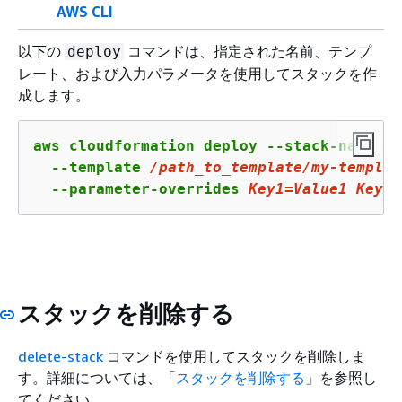
AWS CLI
以下の
コマンドは、指定された名前、テンプ
deploy
レート、および入力パラメータを使用してスタックを作
成します。
aws cloudformation deploy --stack-name 
my
  --template 
/path_to_template/my-
templat
  --parameter-overrides 
Key1
=Value
1
 Key
2
=
スタックを削除する
delete-stack
コマンドを使用してスタックを削除しま
す。詳細については、「
スタックを削除する
」を参照し
てください。