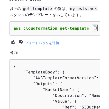
以下の
の例は、
get-template
myteststack
スタックのテンプレートを示しています。
aws cloudformation get-template --stack
フィードバックを送信
出力:
{
    "TemplateBody": 
{
        "AWSTemplateFormatVersion": "201
        "Outputs": 
{
            "BucketName": 
{
                "Description": "Name of
                "Value": 
{
                    "Ref": "S3Bucket"
