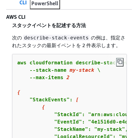
CLI
PowerShell
AWS CLI
スタックイベントを記述する方法
次の
の例は、指定さ
describe-stack-events
れたスタックの最新イベントを 2 件表示します。
aws cloudformation describe-stack-events
    --stack-name 
my-stack
 \

    --max-items 
2
{
    "StackEvents": 
[
{
            "StackId": "arn:aws:cloudfo
            "EventId": "4e1516d0-e4d6-x
            "StackName": "my-stack",

            "LogicalResourceId": "my-sta