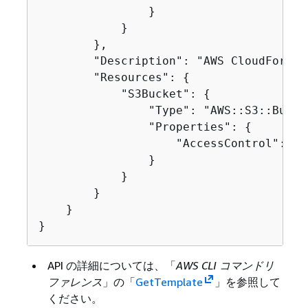
                }

            }

        },

        "Description": "AWS CloudFormat
        "Resources": 
{
            "S3Bucket": 
{
                "Type": "AWS::S3::Bucket
                "Properties": 
{
                    "AccessControl": "Pu
                }

            }

        }

    }

}
API の詳細については、「
AWS CLI コマンドリ
ファレンス
」の「
GetTemplate
」を参照して
ください。