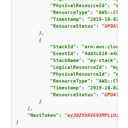
            "PhysicalResourceId": "arn:
            "ResourceType": "AWS::Cloud
            "Timestamp": "2019-10-02T05
            "ResourceStatus": 
"UPDATE_C
},
{
            "StackId": "arn:aws:cloudfo
            "EventId": "4dd3c810-e4d6-x
            "StackName": "my-stack",

            "LogicalResourceId": "my-sta
            "PhysicalResourceId": "arn:
            "ResourceType": "AWS::Cloud
            "Timestamp": "2019-10-02T05
            "ResourceStatus": 
"UPDATE_C
}
],
    "NextToken": 
"eyJOZXh0VG9XMPLiOiBud
}