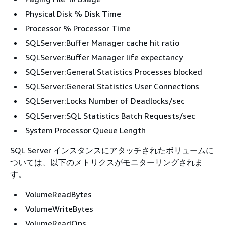
Physical Disk % Disk Time
Processor % Processor Time
SQLServer:Buffer Manager cache hit ratio
SQLServer:Buffer Manager life expectancy
SQLServer:General Statistics Processes blocked
SQLServer:General Statistics User Connections
SQLServer:Locks Number of Deadlocks/sec
SQLServer:SQL Statistics Batch Requests/sec
System Processor Queue Length
SQL Server インスタンスにアタッチされたボリュームに
ついては、以下のメトリクスがモニターリングされま
す。
VolumeReadBytes
VolumeWriteBytes
VolumeReadOps