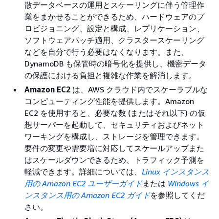
散データベースの運用とスケーリングに伴う管理作
業をまかせることができるため、ハードウェアのプ
ロビジョニング、設定と構成、レプリケーション、
ソフトウェアパッチ適用、クラスタースケーリング
などを自分で行う必要はなくなります。また、
DynamoDB も保管時の暗号化を提供し、機密データ
の保護における負担と複雑な作業を解消します。
Amazon EC2
は、AWS クラウド内でスケーラブルな
コンピューティング性能を提供します。Amazon
EC2 を使用すると、必要な数 (またはそれ以下) の仮
想サーバーを起動して、セキュリティおよびネット
ワーキングを構成し、ストレージを管理できます。
要件の変更や需要増に対応してスケールアップまた
はスケールダウンできるため、トラフィック予測を
軽減できます。詳細については、
Linux インスタンス
用の Amazon EC2 ユーザーガイド
または
Windows イ
ンスタンス用の Amazon EC2 ガイド
を参照してくだ
さい。