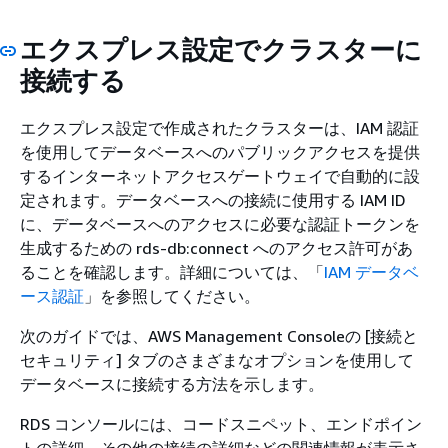
セスゲートウ
ェイを使用し
エクスプレス設定でクラスターに
た Amazon
接続する
Aurora DB ク
ラスターへの
エクスプレス設定で作成されたクラスターは、IAM 認証
接続」を参照
を使用してデータベースへのパブリックアクセスを提供
してくださ
するインターネットアクセスゲートウェイで自動的に設
い。
定されます。データベースへの接続に使用する IAM ID
ログのエクス
[ログのエク
デフォルトでは
に、データベースへのアクセスに必要な認証トークンを
ポート
スポート] セ
無効になってい
生成するための rds-db:connect へのアクセス許可があ
クションで、
ます。作成中ま
ることを確認します。詳細については、「
IAM データベ
Amazon
たは作成後に変
ース認証
」を参照してください。
CloudWatch
更できます。
次のガイドでは、AWS Management Consoleの [接続と
Logs に公開
セキュリティ] タブのさまざまなオプションを使用して
するログを選
データベースに接続する方法を示します。
択します。
CloudWatch
RDS コンソールには、コードスニペット、エンドポイン
Logs への
トの詳細、その他の接続の詳細などの関連情報が表示さ