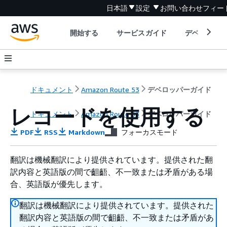
日本語
設定
お問い合わせ
フィー
開始する
サービスガイド
デベロッパ
ドキュメント
Amazon Route 53
デベロッパーガイド
レコードを使用する
ドキュメント
Amazon Route 53
デベロッパーガイド
PDF
RSS
Markdown
フォーカスモード
翻訳は機械翻訳により提供されています。提供された翻
訳内容と英語版の間で齟齬、不一致または矛盾がある場
合、英語版が優先します。
翻訳は機械翻訳により提供されています。提供された
翻訳内容と英語版の間で齟齬、不一致または矛盾があ