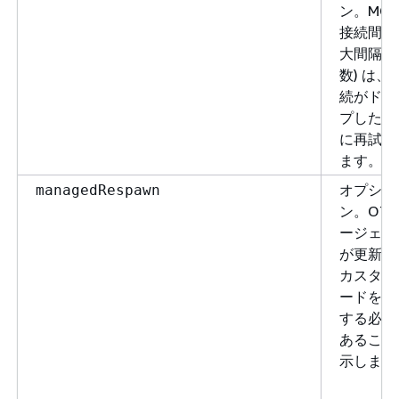
ン。MQT
接続間の
大間隔 (
数) は、
続がドロ
プした場
に再試行
ます。
オプショ
managedRespawn
ン。OTA
ージェン
が更新前
カスタム
ードを実
する必要
あること
示します