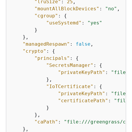
"lruSize"
: 
25
,

"mountAllBlockDevices"
: 
"no"
,

"cgroup"
: 
{
"useSystemd"
: 
"yes"
        }

    },

"managedRespawn"
: 
false
,

"crypto"
: 
{
"principals"
: 
{
"SecretsManager"
: 
{
"privateKeyPath"
: 
"file:/
            },

"IoTCertificate"
: 
{
"privateKeyPath"
: 
"file:/
"certificatePath"
: 
"file:
            }

        },

"caPath"
: 
"file:///greengrass/cer
    },
