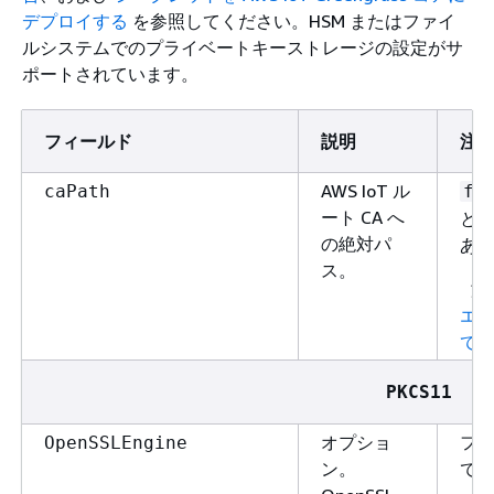
デプロイする
を参照してください。HSM またはファイ
ルシステムでのプライベートキーストレージの設定がサ
ポートされています。
フィールド
説明
注
AWS IoT ル
caPath
fi
ート CA へ
とい
の絶対パ
あ
ス。
注
エ
て
PKCS11
オプショ
フ
OpenSSLEngine
ン。
で