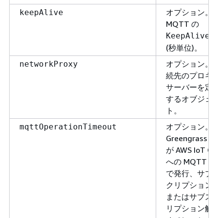
オプション。
keepAlive
MQTT の
KeepAlive
(秒単位)。
オプション。
networkProxy
続先のプロキ
サーバーを定
するオブジェ
ト。
オプション。
mqttOperationTimeout
Greengrass 
が AWS IoT Co
への MQTT 
で発行、サブ
クリプション
またはサブス
リプション解