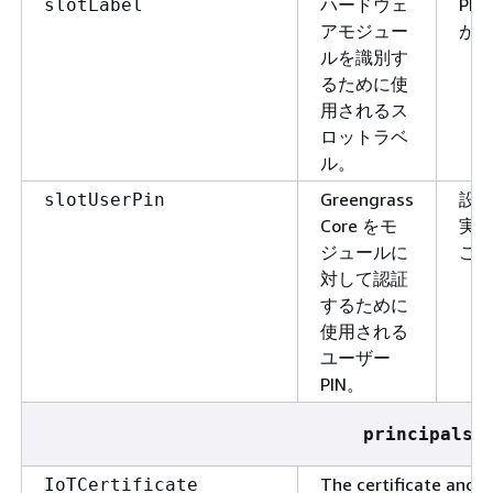
ハードウェ
PK
slotLabel
アモジュー
が
ルを識別す
るために使
用されるス
ロットラベ
ル。
Greengrass
設定
slotUserPin
Core をモ
実
ジュールに
こ
対して認証
するために
使用される
ユーザー
PIN。
principals
The certificate and p
IoTCertificate