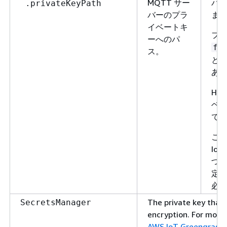
MQTT サー
バ
.privateKeyPath
バーのプラ
ま
イベートキ
フ
ーへのパ
fi
ス。
とい
あ
HS
ベ
で
この
Io
づ
定
必
The private key that
SecretsManager
encryption. For more
AWS IoT Greeng