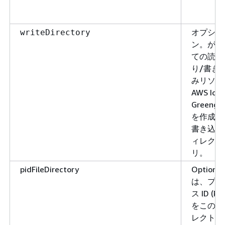
オプショ
writeDirectory
ン。がす
ての読み
り/書き
みリソー
AWS IoT
Greengr
を作成す
書き込み
ィレクト
リ。
pidFileDirectory
Optional
は、プロ
ス ID (PID
をこのデ
レクトリ