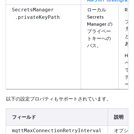
ローカル
RS
SecretsManager
Secrets
.privateKeyPath
フ
Manager の
fi
プライベー
とい
トキーへの
あ
パス。
HS
ベ
で
デ
ー
以下の設定プロパティもサポートされています。
フィールド
説明
オプショ
mqttMaxConnectionRetryInterval