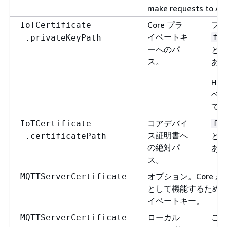
make requests to AW
Core プラ
フ
IoTCertificate
イベートキ
fi
.privateKeyPath
ーへのパ
とい
ス。
あ
HS
ベ
で
コアデバイ
IoTCertificate
fi
ス証明書へ
とい
.certificatePath
の絶対パ
あ
ス。
オプション。Core 
MQTTServerCertificate
として機能するため
イベートキー。
ローカル
この
MQTTServerCertificate