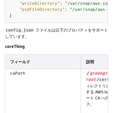
"writeDirectory"
: 
"/var/snap/aws-iot-
"pidFileDirectory"
: 
"/var/snap/aws-io
}
ファイルは以下のプロパティをサポート
config.json
しています。
coreThing
フィールド
説明
caPath
/
greengras
root
/certs
ィレクトリに
する AWS IoT
ート CA への
ス。