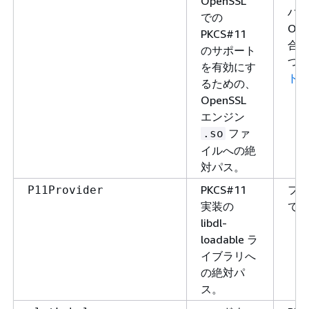
OpenSSL
ハー
での
OT
PKCS#11
合
のサポート
つ
を有効にす
ト
るための、
OpenSSL
エンジン
ファ
.so
イルへの絶
対パス。
PKCS#11
フ
P11Provider
実装の
で
libdl-
loadable ラ
イブラリへ
の絶対パ
ス。