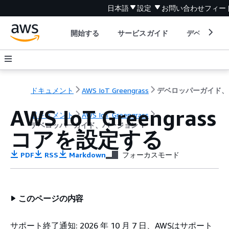
日本語
設定
お問い合わせ
フィー
開始する
サービスガイド
デベロッパ
ドキュメント
AWS IoT Greengrass
デ
AWS IoT Greengrass
ドキュメント
AWS IoT Greengrass
デベロッパーガイド、バージョン 1
コアを設定する
PDF
RSS
Markdown
フォーカスモード
このページの内容
サポート終了通知: 2026 年 10 月 7 日、AWSはサポート