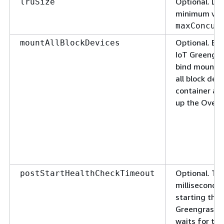
Optional. De
lruSize
minimum val
maxConcur
Optional. En
mountAllBlockDevices
IoT Greengra
bind mounts
all block devi
container aft
up the Overl
Optional. The
postStartHealthCheckTimeout
milliseconds)
starting that
Greengrass 
waits for the