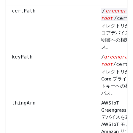
certPath
/
greengras
root
/certs
ィレクトリか
コアデバイス
明書への相対
ス。
keyPath
/
greengras
root
/certs
ィレクトリか
Core プライベ
トキーへの相
パス。
AWS IoT
thingArn
Greengrass 
デバイスを表
AWS IoT モノ
Amazon リソ