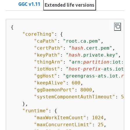
GGC v1.11
Extended life versions
{
"coreThing"
: 
{
"caPath"
: 
"root.ca.pem"
,

"certPath"
: 
"
hash
.cert.pem"
,

"keyPath"
: 
"
hash
.private.key"
,

"thingArn"
: 
"arn:
partition
:iot:
re
"iotHost"
: 
"
host-prefix
-ats.iot.
r
"ggHost"
: 
"greengrass-ats.iot.
reg
"keepAlive"
: 
600
,

"ggDaemonPort"
: 
8000
,

"systemComponentAuthTimeout"
: 
500
    },

"runtime"
: 
{
"maxWorkItemCount"
: 
1024
,

"maxConcurrentLimit"
: 
25
,
