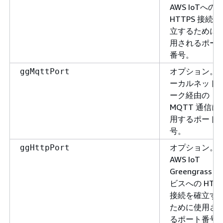
AWS IoTへの
HTTPS 接続
立するために
用されるポー
番号。
オプション。
ggMqttPort
ーカルネット
ーク経由の
MQTT 通信に
用するポート
号。
オプション。
ggHttpPort
AWS IoT
Greengrass 
ビスへの HTT
接続を確立す
ために使用さ
るポート番号