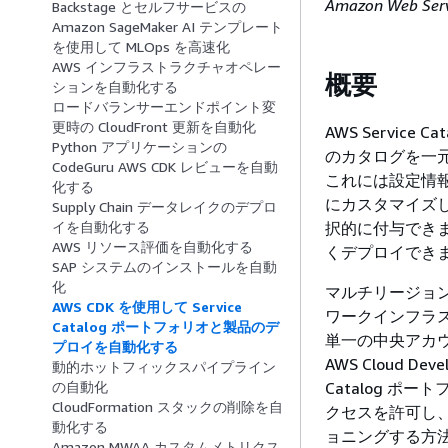
Amazon Web Se
Backstage とセルフサービスの
Amazon SageMaker AI テンプレート
を使用して MLOps を高速化
AWS インフラストラクチャオペレー
概要
ションを自動化する
ロードバランサーエンドポイント変
更時の CloudFront 更新を自動化
AWS Servic
Python アプリケーションの
のカタログを一
CodeGuru AWS CDK レビューを自動
これには設定情報も
化する
にカスタマイズ
Supply Chain データレイクのデプロ
択的に付与でき
イを自動化する
AWS リソース評価を自動化する
くデプロイでき
SAP システムのインストールを自動
化
マルチリージョ
AWS CDK を使用して Service
ワークインフラスト
Catalog ポートフォリオと製品のデ
単一の中央アカ
プロイを自動化する
AWS Cloud De
動的ホットフィックスパイプライン
Catalog 
の自動化
CloudFormation スタックの削除を自
クセスを許可し、
動化する
ョニングする方
Amazon MWAA カスタムメトリクス