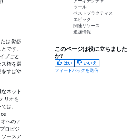
アーキテクチャ
GI
ツール
ベストプラクティス
エピック
関連リソース
追加情報
または
製品
このページは役に立ちました
ことです。
か?
タイプごと
はい
いいえ
セス権を選
フィードバックを送信
品をすばや
雑なネット
フォリオを
ンでは、
ce
リオへのア
をプロビジ
、ソースア