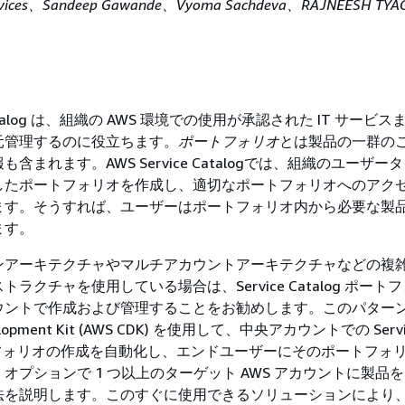
rvices、Sandeep Gawande、Vyoma Sachdeva、RAJNEESH TYA
e Catalog は、組織の AWS 環境での使用が承認された IT サービス
元管理するのに役立ちます。
ポートフォリオ
とは製品の一群の
含まれます。AWS Service Catalogでは、組織のユーザー
したポートフォリオを作成し、適切なポートフォリオへのアク
ます。そうすれば、ユーザーはポートフォリオ内から必要な製
ます。
ンアーキテクチャやマルチアカウントアーキテクチャなどの複
ラクチャを使用している場合は、Service Catalog ポート
ウントで作成および管理することをお勧めします。このパター
velopment Kit (AWS CDK) を使用して、中央アカウントでの Servi
ポートフォリオの作成を自動化し、エンドユーザーにそのポートフォ
オプションで 1 つ以上のターゲット AWS アカウントに製品
法を説明します。このすぐに使用できるソリューションにより