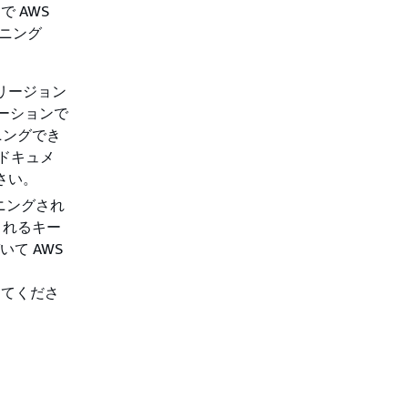
で AWS
ョニング
S リージョン
ューションで
ニングでき
og ドキュメ
ださい。
ョニングされ
管理されるキー
いて AWS
、
照してくださ