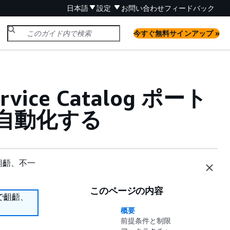
日本語
設定
お問い合わせ
フィードバック
今すぐ無料サインアップ »
vice Catalog ポート
自動化する
齟齬、不一
このページの内容
で齟齬、
概要
前提条件と制限