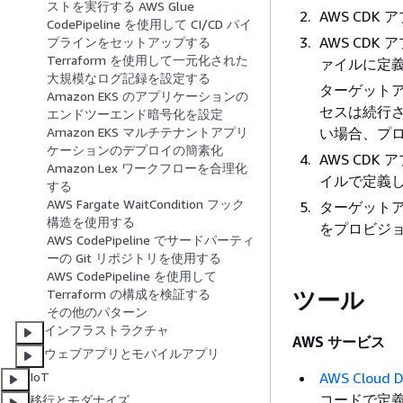
ストを実行する AWS Glue
AWS CD
CodePipeline を使用して CI/CD パイ
AWS CD
プラインをセットアップする
Terraform を使用して一元化された
ァイルに定義さ
大規模なログ記録を設定する
ターゲットア
Amazon EKS のアプリケーションの
セスは続行さ
エンドツーエンド暗号化を設定
い場合、プ
Amazon EKS マルチテナントアプリ
ケーションのデプロイの簡素化
AWS CDK
Amazon Lex ワークフローを合理化
イルで定義した
する
AWS Fargate WaitCondition フック
ターゲットアカ
構造を使用する
をプロビジ
AWS CodePipeline でサードパーティ
ーの Git リポジトリを使用する
AWS CodePipeline を使用して
ツール
Terraform の構成を検証する
その他のパターン
インフラストラクチャ
AWS サービス
ウェブアプリとモバイルアプリ
IoT
AWS Cloud D
コードで定
移行とモダナイズ