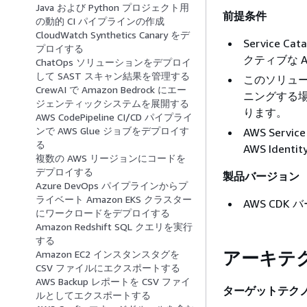
Java および Python プロジェクト用
前提条件
の動的 CI パイプラインの作成
CloudWatch Synthetics Canary をデ
Service
プロイする
クティブな 
ChatOps ソリューションをデプロイ
して SAST スキャン結果を管理する
このソリュー
CrewAI で Amazon Bedrock にエー
ニングする
ジェンティックシステムを展開する
ります。
AWS CodePipeline CI/CD パイプライ
ンで AWS Glue ジョブをデプロイす
AWS Servi
る
AWS Identi
複数の AWS リージョンにコードを
デプロイする
製品バージョン
Azure DevOps パイプラインからプ
ライベート Amazon EKS クラスター
AWS CDK バ
にワークロードをデプロイする
Amazon Redshift SQL クエリを実行
する
アーキテ
Amazon EC2 インスタンスタグを
CSV ファイルにエクスポートする
AWS Backup レポートを CSV ファイ
ターゲットテク
ルとしてエクスポートする