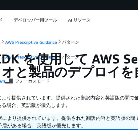
ド
デベロッパー用ツール
AI リソース
ト
AWS Prescriptive Guidance
パターン
CDK を使用して AWS Ser
ト
AWS Prescriptive Guidance
パターン
リオと製品のデプロイを
wn
フォーカスモード
により提供されています。提供された翻訳内容と英語版の間で
ある場合、英語版が優先します。
訳により提供されています。提供された翻訳内容と英語版の間
矛盾がある場合、英語版が優先します。