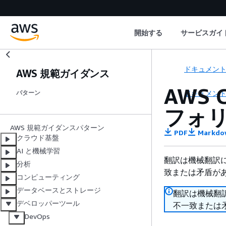
開始する
サービスガイ
ドキュメン
AWS 規範ガイダンス
AWS 
ドキュメン
パターン
フォ
AWS 規範ガイダンスパターン
PDF
Markdo
クラウド基盤
AI と機械学習
翻訳は機械翻訳
分析
致または矛盾が
コンピューティング
データベースとストレージ
翻訳は機械翻
デベロッパーツール
不一致または
DevOps