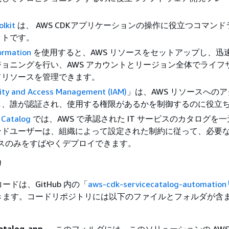
lkit
は、 AWS CDKアプリケーションの操作に役立つコマン
ットです。
ormation
を使用すると、AWS リソースをセットアップし、迅
ョニングを行い、AWS アカウントとリージョン全体でライフ
てリソースを管理できます。
ity and Access Management (IAM)
」は、AWS リソースへの
し、誰が認証され、使用する権限があるかを制御するのに役立
 Catalog
では、AWS で承認された IT サービスのカタログを
ンドユーザーは、組織によって設定された制約に従って、必要
ービスのみをすばやくデプロイできます。
リ
ドは、GitHub 内の「
aws-cdk-servicecatalog-automation
きます。コードリポジトリには以下のファイルとフォルダが含