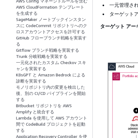
AWS Config マネージドルールを含む
一元管理された
AWS CloudFormation テンプレート
を生成する
ターゲットアカ
SageMaker ノートブックインスタン
スに CodeCommit リポジトリへのク
ターゲット アー
ロスアカウントアクセスを許可する
GitHub フローブランチ戦略を実装す
る
Gitflow ブランチ戦略を実装する
Trunk 分岐戦略を実装する
一元化されたカスタム Checkov スキ
ャンを実装する
K8sGPT と Amazon Bedrock による
診断を実装する
モノリポジトリ内の変更を検出した
後、別の CI/CD パイプラインを開始
する
Bitbucket リポジトリを AWS
Amplify と統合する
Lambda を使用して AWS アカウント
間で CodeBuild プロジェクトを起動
する
Application Recovery Controller を使