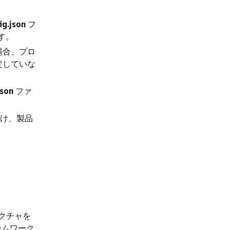
ig.json
フ
ます。
場合、プロ
定していな
json
ファ
け、製品
ラクチャを
ームワーク