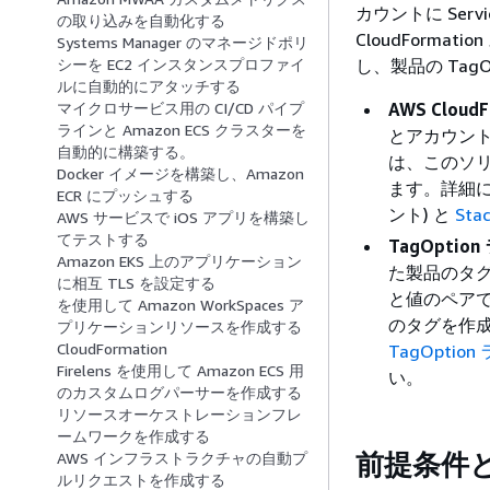
カウントに Ser
の取り込みを自動化する
CloudForm
Systems Manager のマネージドポリ
し、製品の Tag
シーを EC2 インスタンスプロファイ
ルに自動的にアタッチする
AWS CloudF
マイクロサービス用の CI/CD パイプ
ラインと Amazon ECS クラスターを
とアカウントに
自動的に構築する。
は、このソ
Docker イメージを構築し、Amazon
ます。詳細
ECR にプッシュする
ント) と
Sta
AWS サービスで iOS アプリを構築し
てテストする
TagOptio
Amazon EKS 上のアプリケーション
た製品のタ
に相互 TLS を設定する
と値のペアです
を使用して Amazon WorkSpaces ア
のタグを作
プリケーションリソースを作成する
CloudFormation
TagOptio
Firelens を使用して Amazon ECS 用
い。
のカスタムログパーサーを作成する
リソースオーケストレーションフレ
ームワークを作成する
前提条件
AWS インフラストラクチャの自動プ
ルリクエストを作成する