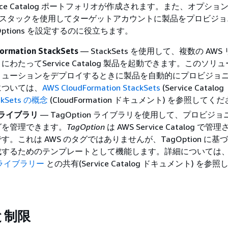
vice Catalog ポートフォリオが作成されます。また、オプション
ation スタックを使用してターゲットアカウントに製品をプロビジ
Options を設定するのに役立ちます。
ormation StackSets
— StackSets を使用して、複数の AW
わたってService Catalog 製品を起動できます。このソリ
リューションをデプロイするときに製品を自動的にプロビジョ
については、
AWS CloudFormation StackSets
(Service Catal
ckSets の概念
(CloudFormation ドキュメント) を参照してく
n ライブラリ
— TagOption ライブラリを使用して、プロビジ
グを管理できます。
TagOption
は AWS Service Catalog で
。これは AWS のタグではありませんが、TagOption に基づ
成するためのテンプレートとして機能します。詳細については
n ライブラリー
との共有(Service Catalog ドキュメント) を参
と制限