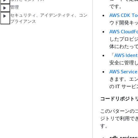
です。
管理
AWS CDK Too
セキュリティ、アイデンティティ、コン
プライアンス
ウド開発キ
AWS CloudF
したプロビジ
体にわたっ
「
AWS Ident
安全に管理
AWS Service
きます。エ
の IT サ
コードリポジト
このパターンのコー
ジトリで利用で
す。