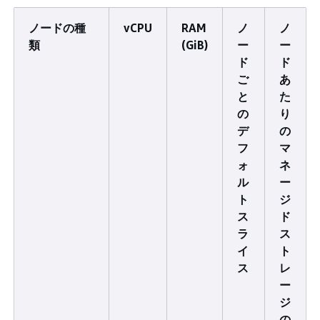
ノードの種
vCPU
RAM
ノ
ノ
類
(GiB)
ー
ー
ド
ド
ご
あ
と
た
の
り
デ
の
フ
マ
ォ
ネ
ル
ー
ト
ジ
ス
ド
ラ
ス
イ
ト
ス
レ
ー
ジ
の