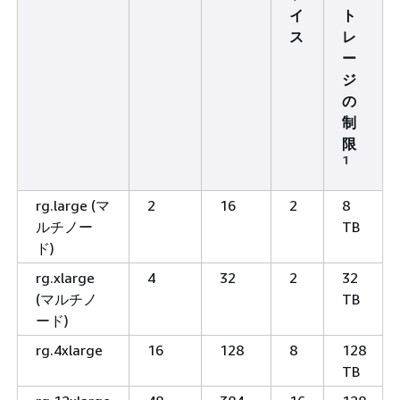
イ
ト
ス
レ
ー
ジ
の
制
限
1
rg.large (マ
2
16
2
8
ルチノー
TB
ド)
rg.xlarge
4
32
2
32
(マルチノ
TB
ード)
rg.4xlarge
16
128
8
128
TB