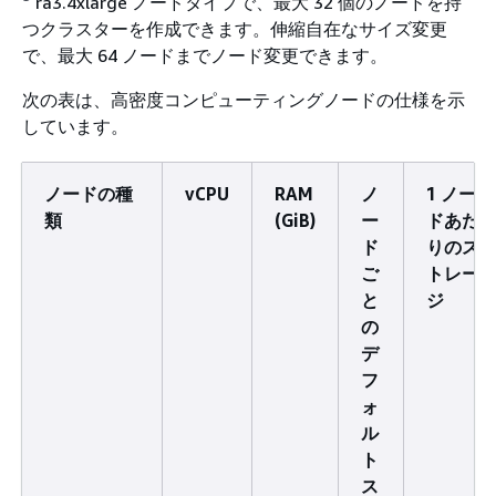
ra3.4xlarge ノードタイプで、最大 32 個のノードを持
つクラスターを作成できます。伸縮自在なサイズ変更
で、最大 64 ノードまでノード変更できます。
次の表は、高密度コンピューティングノードの仕様を示
しています。
ノードの種
vCPU
RAM
ノ
1 ノー
類
(GiB)
ー
ドあた
ド
りのス
ご
トレー
と
ジ
の
デ
フ
ォ
ル
ト
ス