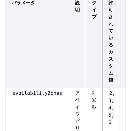
パラメータ
説
タ
許
S
明
イ
可
H
プ
さ
C
れ
て
い
る
カ
ス
タ
ム
値
ア
列
availabilityZones
2,
2
ベ
挙
3,
イ
型
4,
ラ
5,
ビ
6
リ