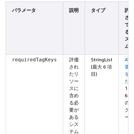
パラメータ
説明
タイプ
許
さ
て
る
ス
ム
評価
StringList
AW
requiredTagKeys
され
(最大 6 項
要
たリ
目)
を
ソー
た
スに
1～
含め
6 個
る必
の
要が
グ
ある
ー
シス
テム