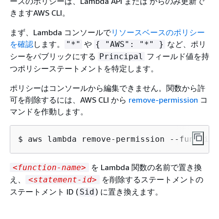
ースのポリシーは、Lambda API または からのみ更新で
きますAWS CLI。
まず、Lambda コンソールで
リソースベースのポリシー
を確認
します。
や
など、ポリ
"*"
{
"AWS": "*" }
シーをパブリックにする
フィールド値を持
Principal
つポリシーステートメントを特定します。
ポリシーはコンソールから編集できません。関数から許
可を削除するには、AWS CLI から
remove-permission
コ
マンドを作動します。
$ aws lambda remove-permission --function
を Lambda 関数の名前で置き換
<function-name>
え、
を削除するステートメントの
<statement-id>
ステートメント ID (
) に置き換えます。
Sid