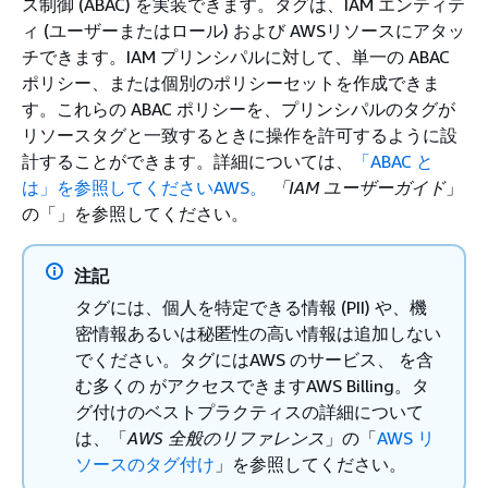
ス制御 (ABAC) を実装できます。タグは、IAM エンティテ
ィ (ユーザーまたはロール) および AWSリソースにアタッ
チできます。IAM プリンシパルに対して、単一の ABAC
ポリシー、または個別のポリシーセットを作成できま
す。これらの ABAC ポリシーを、プリンシパルのタグが
リソースタグと一致するときに操作を許可するように設
計することができます。詳細については、
「ABAC と
は」を参照してくださいAWS。
「IAM ユーザーガイド
」
の「」を参照してください。
注記
タグには、個人を特定できる情報 (PII) や、機
密情報あるいは秘匿性の高い情報は追加しない
でください。タグにはAWS のサービス、 を含
む多くの がアクセスできますAWS Billing。タ
グ付けのベストプラクティスの詳細について
は、「
AWS 全般のリファレンス
」の「
AWS リ
ソースのタグ付け
」を参照してください。