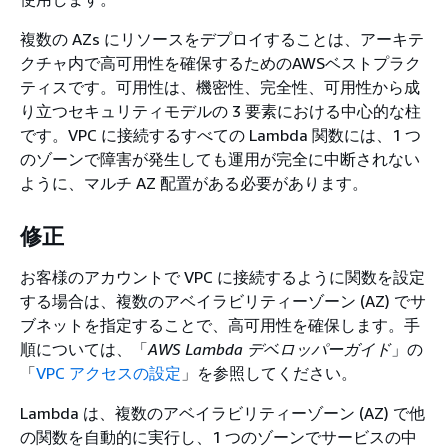
複数の AZs にリソースをデプロイすることは、アーキテ
クチャ内で高可用性を確保するためのAWSベストプラク
ティスです。可用性は、機密性、完全性、可用性から成
り立つセキュリティモデルの 3 要素における中心的な柱
です。VPC に接続するすべての Lambda 関数には、1 つ
のゾーンで障害が発生しても運用が完全に中断されない
ように、マルチ AZ 配置がある必要があります。
修正
お客様のアカウントで VPC に接続するように関数を設定
する場合は、複数のアベイラビリティーゾーン (AZ) でサ
ブネットを指定することで、高可用性を確保します。手
順については、「
AWS Lambda デベロッパーガイド
」の
「
VPC アクセスの設定
」を参照してください。
Lambda は、複数のアベイラビリティーゾーン (AZ) で他
の関数を自動的に実行し、1 つのゾーンでサービスの中