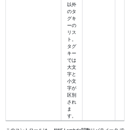
以外
のタ
グキ
ーの
リス
ト。
タグ
キー
では
大文
字と
小文
字が
区別
され
ま
す。
このコントロールは、 AWS Lambda関数にパラメータ で