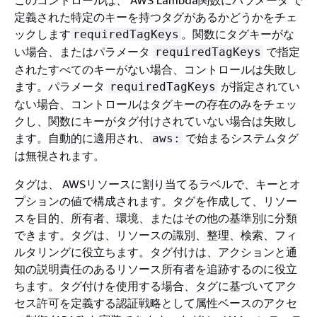
定義された特定のキーを持つタグがあるかどうかをチェ
ックします
。関数にタグキーがな
requiredTagKeys
い場合、またはパラメータ
で指定
requiredTagKeys
されたすべてのキーがない場合、コントロールは失敗し
ます。パラメータ
が指定されてい
requiredTagKeys
ない場合、コントロールはタグキーの存在のみをチェッ
クし、関数にキーがタグ付けされていない場合は失敗し
ます。自動的に適用され、
で始まるシステムタグ
aws:
は無視されます。
タグは、 AWSリソースに割り当てるラベルで、キーとオ
プションの値で構成されます。タグを作成して、リソー
スを目的、所有者、環境、またはその他の基準別に分類
できます。タグは、リソースの識別、整理、検索、フィ
ルタリングに役立ちます。タグ付けは、アクションと通
知の説明責任のあるリソース所有者を追跡するのに役立
ちます。タグ付けを使用する場合、タグに基づいてアク
セス許可を定義する認証戦略として属性ベースのアクセ