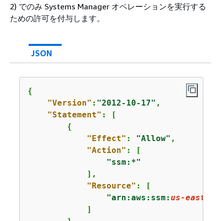
2) でのみ Systems Manager オペレーションを実行する
ための許可を付与します。
JSON
{
"Version"
:
"2012-10-17"
,

"Statement"
: [

{
"Effect"
: 
"Allow"
,

"Action"
: [

"ssm:*"
            ],

"Resource"
: [

"arn:aws:ssm:
us-east-1
:
            ]
