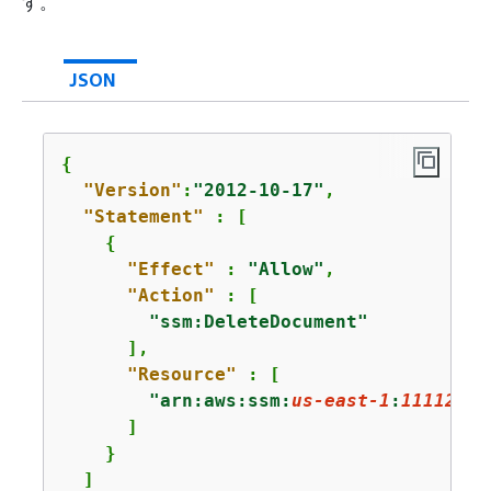
す。
JSON
{
"Version"
:
"2012-10-17"
,

"Statement"
 : [

{
"Effect"
 : 
"Allow"
,

"Action"
 : [

"ssm:DeleteDocument"
      ],

"Resource"
 : [

"arn:aws:ssm:
us-east-1
:
11112222
      ]

    }

  ]
