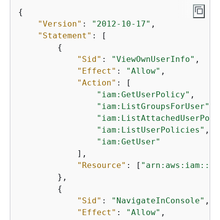
{
"Version"
: 
"2012-10-17"
,

"Statement"
: [

{
"Sid"
: 
"ViewOwnUserInfo"
,

"Effect"
: 
"Allow"
,

"Action"
: [

"iam:GetUserPolicy"
,

"iam:ListGroupsForUser"
,

"iam:ListAttachedUserPoli
"iam:ListUserPolicies"
,

"iam:GetUser"
            ],

"Resource"
: [
"arn:aws:iam::*:
        },

{
"Sid"
: 
"NavigateInConsole"
,

"Effect"
: 
"Allow"
,
