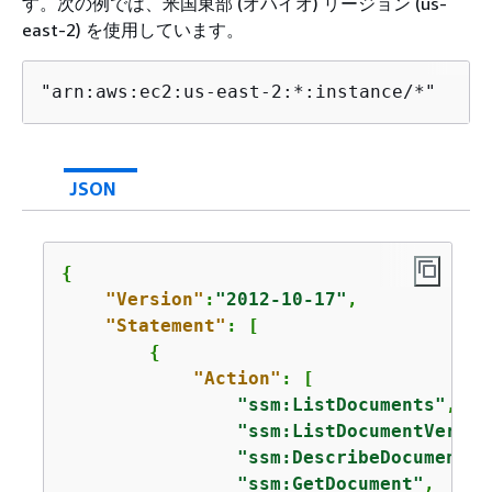
す。次の例では、米国東部 (オハイオ) リージョン (us-
east-2) を使用しています。
"arn:aws:ec2:us-east-2:*:instance/*"
JSON
{
"Version"
:
"2012-10-17"
,

"Statement"
: [

{
"Action"
: [

"ssm:ListDocuments"
,

"ssm:ListDocumentVersio
"ssm:DescribeDocument"
,

"ssm:GetDocument"
,
