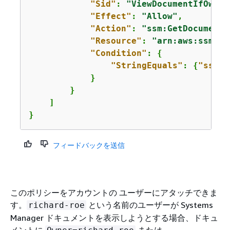
"Sid"
: 
"ViewDocumentIfOwner
"Effect"
: 
"Allow"
,

"Action"
: 
"ssm:GetDocument"
"Resource"
: 
"arn:aws:ssm:*:
"Condition"
: 
{
"StringEquals"
: 
{
"ssm:R
            }

        }

    ]

}
フィードバックを送信
このポリシーをアカウントの ユーザーにアタッチできま
す。
という名前のユーザーが Systems
richard-roe
Manager ドキュメントを表示しようとする場合、ドキュ