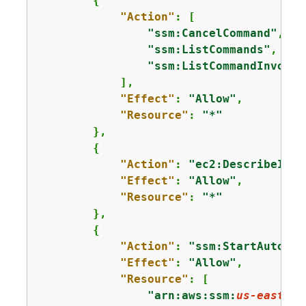
{
"Action"
: [

"ssm:CancelCommand"
,

"ssm:ListCommands"
,

"ssm:ListCommandInvocat
            ],

"Effect"
: 
"Allow"
,

"Resource"
: 
"*"
        },

{
"Action"
: 
"ec2:DescribeInst
"Effect"
: 
"Allow"
,

"Resource"
: 
"*"
        },

{
"Action"
: 
"ssm:StartAutomat
"Effect"
: 
"Allow"
,

"Resource"
: [

"arn:aws:ssm:
us-east-1
: