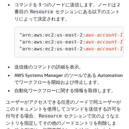
コマンドを 3 つのノードに送信します。ノードは 2
番目の
セクションにある以下のエント
Resource
リによって決定されます。
"arn:aws:ec2:us-east-2:
aws-account-ID
:
"arn:aws:ec2:us-east-2:
aws-account-ID
:
"arn:aws:ec2:us-east-2:
aws-account-ID
:
送信後のコマンドの詳細を表示。
AWS Systems Manager のツールである Automation
でワークフローを開始および停止します。
自動化ワークフローに関する情報を取得します。
ユーザーがアクセスできる任意のノードで同ユーザーが
このドキュメントを使用してコマンドを送信する許可を
付与する場合、
セクションで次のようなエ
Resource
ントリを指定してその他のノードエントリを削除しま