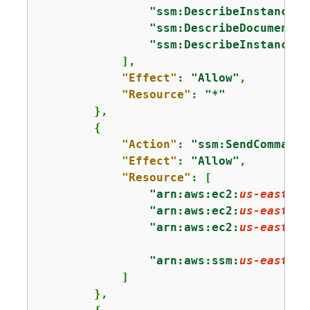
"ssm:DescribeInstanceIn
"ssm:DescribeDocumentPa
"ssm:DescribeInstancePr
            ],

"Effect"
: 
"Allow"
,

"Resource"
: 
"*"
        },

{
"Action"
: 
"ssm:SendCommand"
"Effect"
: 
"Allow"
,

"Resource"
: [

"arn:aws:ec2:
us-east-1
:
"arn:aws:ec2:
us-east-1
:
"arn:aws:ec2:
us-east-1
:
"arn:aws:ssm:
us-east-1
:
            ]

        },
