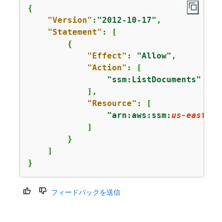
{
"Version"
:
"2012-10-17"
,

"Statement"
: [

{
"Effect"
: 
"Allow"
,

"Action"
: [

"ssm:ListDocuments"
            ],

"Resource"
: [

"arn:aws:ssm:
us-east-1
:
            ]

        }

    ]

}
フィードバックを送信