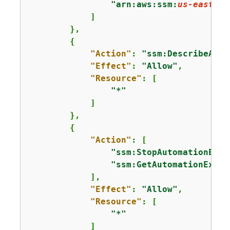
"arn:aws:ssm:
us-east-1
:
            ]

        },

{
"Action"
: 
"ssm:DescribeAuto
"Effect"
: 
"Allow"
,

"Resource"
: [

"*"
            ]

        },

{
"Action"
: [

"ssm:StopAutomationExec
"ssm:GetAutomationExecu
            ],

"Effect"
: 
"Allow"
,

"Resource"
: [

"*"
            ]
