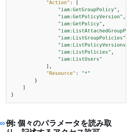
"Action"
: [

"iam:GetGroupPolicy"
,

"iam:GetPolicyVersion"
,

"iam:GetPolicy"
,

"iam:ListAttachedGroupPol
"iam:ListGroupPolicies"
,

"iam:ListPolicyVersions"
,

"iam:ListPolicies"
,

"iam:ListUsers"
            ],

"Resource"
: 
"*"
        }

    ]

}
例: 個々のパラメータを読み取