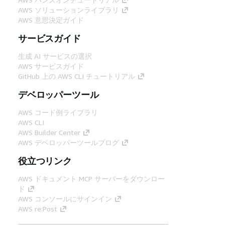
AWS ソリューションライブラリ
AWS 意思決定ガイド
サービスガイド
生成 AI サービスの選択
AWS サービスガイド
GitHub 上の AWS CLI チュートリアル
デベロッパーツール
AWS コード例ライブラリ
AWS CLI
AWS Builder Center
AWS デベロッパーツールブログ
役立つリンク
AWS ドキュメント MCP サーバーをダウンロー
ド
AWS コンソールにサインイン
AWS re:Post