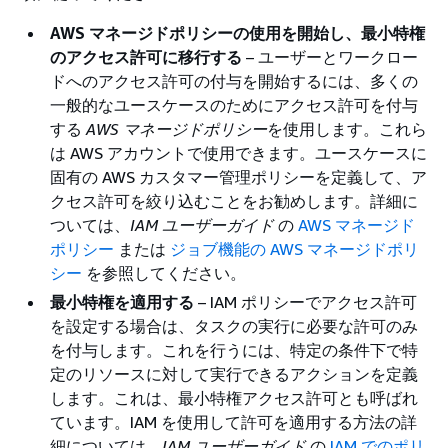
AWS マネージドポリシーの使用を開始し、最小特権
のアクセス許可に移行する
– ユーザーとワークロー
ドへのアクセス許可の付与を開始するには、多くの
一般的なユースケースのためにアクセス許可を付与
する
AWS マネージドポリシー
を使用します。これら
は AWS アカウントで使用できます。ユースケースに
固有の AWS カスタマー管理ポリシーを定義して、ア
クセス許可を絞り込むことをお勧めします。詳細に
ついては、
IAM ユーザーガイド
の
AWS マネージド
ポリシー
または
ジョブ機能の AWS マネージドポリ
シー
を参照してください。
最小特権を適用する
– IAM ポリシーでアクセス許可
を設定する場合は、タスクの実行に必要な許可のみ
を付与します。これを行うには、特定の条件下で特
定のリソースに対して実行できるアクションを定義
します。これは、最小特権アクセス許可とも呼ばれ
ています。IAM を使用して許可を適用する方法の詳
細については、
IAM ユーザーガイド
の
IAM でのポリ