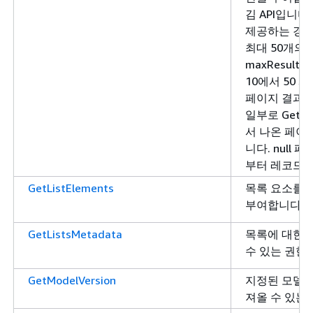
김 API입니다. 
제공하는 경우
최대 50개의
maxResul
10에서 50 
페이지 결과
일부로 GetGet
서 나온 페이
니다. null
부터 레코드를
GetListElements
목록 요소를 
부여합니다.
GetListsMetadata
목록에 대한
수 있는 권한
GetModelVersion
지정된 모델 
져올 수 있는