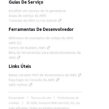
Guias De Serviço
Escolher um serviço de IA generativa
Guias de serviço da AWS
Tutoriais da AWS CLI no GitHub
Ferramentas De Desenvolvedor
Biblioteca de exemplos de código da AWS
AWS CLI
Centro de Builders AWS
Blog de ferramentas para desenvolvedores da
AWS
Links Úteis
Baixar servidor MCP de documentos da AWS
Faça login no Console da AWS
AWS re:Post
Privacidade
Termos do site
Preferências de
cookies
© 2026, Amazon Web Services, Inc. ou
suas afiliadas. Todos os direitos reservados.