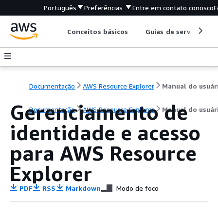
Português
Preferências
Entre em contato conosco
F
Conceitos básicos
Guias de serviço
Documentação
AWS Resource Explorer
Manual do usuár
Gerenciamento de
Documentação
AWS Resource Explorer
Manual do usuár
identidade e acesso
para AWS Resource
Explorer
PDF
RSS
Markdown
Modo de foco