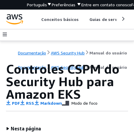
Português
Preferências
Entre em contato conosco
F
Conceitos básicos
Guias de serviço
Documentação
AWS Security Hub
Manual do usuário
Controles CSPM do
Documentação
AWS Security Hub
Manual do usuário
Security Hub para
Amazon EKS
PDF
RSS
Markdown
Modo de foco
Nesta página