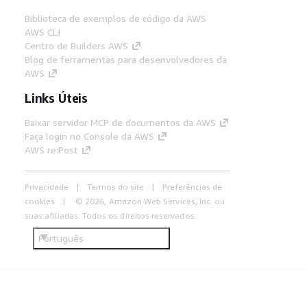
Biblioteca de exemplos de código da AWS
AWS CLI
Centro de Builders AWS
Blog de ferramentas para desenvolvedores da
AWS
Links Úteis
Baixar servidor MCP de documentos da AWS
Faça login no Console da AWS
AWS re:Post
Privacidade
Termos do site
Preferências de
cookies
© 2026, Amazon Web Services, Inc. ou
suas afiliadas. Todos os direitos reservados.
Português