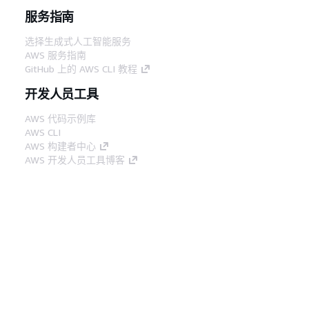
服务指南
选择生成式人工智能服务
AWS 服务指南
GitHub 上的 AWS CLI 教程
开发人员工具
AWS 代码示例库
AWS CLI
AWS 构建者中心
AWS 开发人员工具博客
有用的链接
下载 AWS 文档 MCP 服务器
登录 AWS 管理控制台
AWS re:Post
隐私
网站条款
Cookie 首选项
© 2026,
Amazon Web Services, Inc. 或其附属公司。保留所有