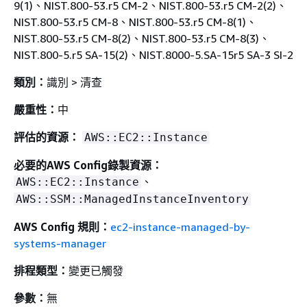
9(1)、NIST.800-53.r5 CM-2、NIST.800-53.r5 CM-2(2)、
NIST.800-53.r5 CM-8、NIST.800-53.r5 CM-8(1)、
NIST.800-53.r5 CM-8(2)、NIST.800-53.r5 CM-8(3)、
NIST.800-5.r5 SA-15(2)、NIST.8000-5.SA-15r5 SA-3 SI-2
類別：
識別 > 清查
嚴重性：
中
評估的資源：
AWS::EC2::Instance
必要的AWS Config錄製資源：
、
AWS::EC2::Instance
AWS::SSM::ManagedInstanceInventory
AWS Config 規則：
ec2-instance-managed-by-
systems-manager
排程類型：
變更已觸發
參數：
無