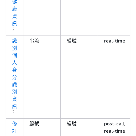
健
康
資
訊
2
識
串流
編號
real-time
別
個
人
身
分
識
別
資
訊
2
修
編號
編號
post-call,
訂
real-time