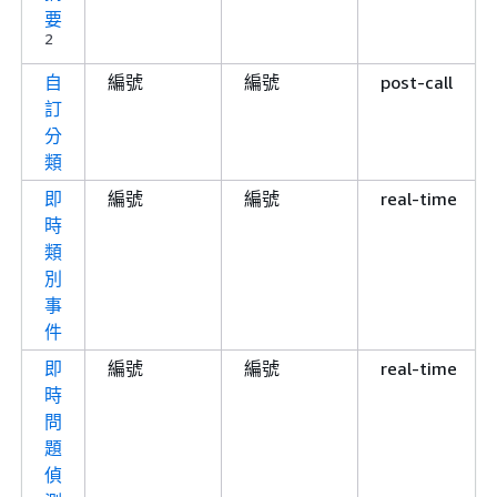
要
2
自
編號
編號
post-call
訂
分
類
即
編號
編號
real-time
時
類
別
事
件
即
編號
編號
real-time
時
問
題
偵