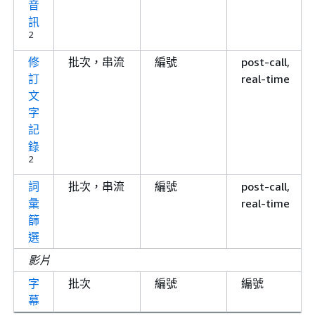
音
訊
2
修
批次，串流
編號
post-call,
訂
real-time
文
字
記
錄
2
詞
批次，串流
編號
post-call,
彙
real-time
篩
選
影片
字
批次
編號
編號
幕