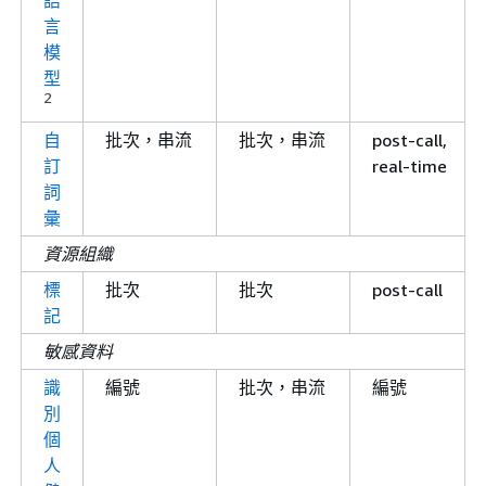
語
言
模
型
2
自
批次，串流
批次，串流
post-call,
訂
real-time
詞
彙
資源組織
標
批次
批次
post-call
記
敏感資料
識
編號
批次，串流
編號
別
個
人