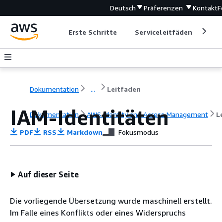
Deutsch
Präferenzen
Kontakt
F
Erste Schritte
Serviceleitfäden
Ent
Dokumentation
...
Leitfaden
IAM-Identitäten
Dokumentation
AWS Identity and Access Management
L
PDF
RSS
Markdown
Fokusmodus
Auf dieser Seite
Die vorliegende Übersetzung wurde maschinell erstellt.
Im Falle eines Konflikts oder eines Widerspruchs