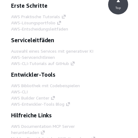
Erste Schritte
Top
AWS Praktische Tutorials
AWS-Lösungsportfolio
AWS-Entscheidungsleitfäden
Serviceleitfäden
Auswahl eines Services mit generativer KI
AWS-Servicerichtlinien
AWS-CLI-Tutorials auf GitHub
Entwickler-Tools
AWS Bibliothek mit Codebeispielen
AWS-CLI
AWS Builder Center
AWS-Entwickler-Tools Blog
Hilfreiche Links
AWS Documentation MCP Server
herunterladen