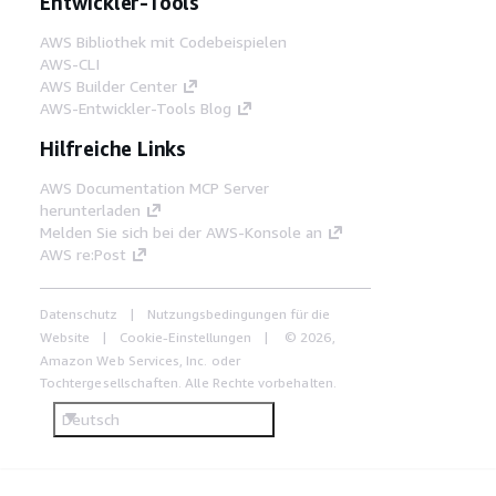
Entwickler-Tools
AWS Bibliothek mit Codebeispielen
AWS-CLI
AWS Builder Center
AWS-Entwickler-Tools Blog
Hilfreiche Links
AWS Documentation MCP Server
herunterladen
Melden Sie sich bei der AWS-Konsole an
AWS re:Post
Datenschutz
Nutzungsbedingungen für die
Website
Cookie-Einstellungen
© 2026,
Amazon Web Services, Inc. oder
Tochtergesellschaften. Alle Rechte vorbehalten.
Deutsch