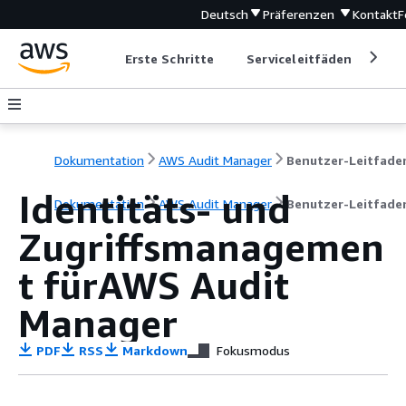
Deutsch
Präferenzen
Kontakt
F
Erste Schritte
Serviceleitfäden
Ent
Dokumentation
AWS Audit Manager
Benutzer-Leitfade
Identitäts- und
Dokumentation
AWS Audit Manager
Benutzer-Leitfade
Zugriffsmanagemen
t fürAWS Audit
Manager
PDF
RSS
Markdown
Fokusmodus