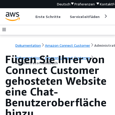
Deutsch
Präferenzen
Kontakt
F
Erste Schritte
Serviceleitfäden
Ent
Dokumentation
Amazon Connect Customer
Fügen Sie Ihrer von
Dokumentation
Amazon Connect Customer
Administratorhandbuch
Connect Customer
gehosteten Website
eine Chat-
Benutzeroberfläche
hinzu