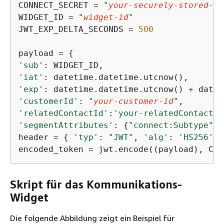
CONNECT_SECRET = 
"
your-securely-stored-jw
WIDGET_ID = 
"
widget-id
"
JWT_EXP_DELTA_SECONDS = 
500
payload = 
{
'sub'
'iat'
'exp'
'customerId'
: 
"
your-customer-id
"
'relatedContactId'
:
'your-relatedContactId
'segmentAttributes'
: 
{
"connect:Subtype"
: 
header = 
{
'typ'
: 
"JWT"
, 
'alg'
: 
'HS256'
 }
encoded_token = jwt.encode((payload), CON
Skript für das Kommunikations-
Widget
Die folgende Abbildung zeigt ein Beispiel für