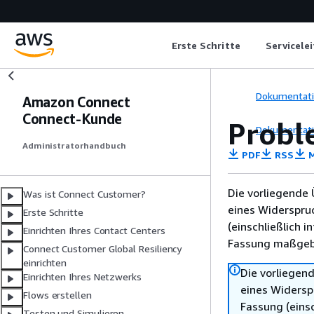
Erste Schritte
Servicele
Dokumentat
Amazon Connect
Connect-Kunde
Probl
Dokumentat
Administratorhandbuch
PDF
RSS
M
Die vorliegende 
Was ist Connect Customer?
eines Widerspru
Erste Schritte
(einschließlich 
Einrichten Ihres Contact Centers
Fassung maßgebl
Connect Customer Global Resiliency
einrichten
Die vorliegend
Einrichten Ihres Netzwerks
eines Widersp
Flows erstellen
Fassung (einsc
Testen und Simulieren