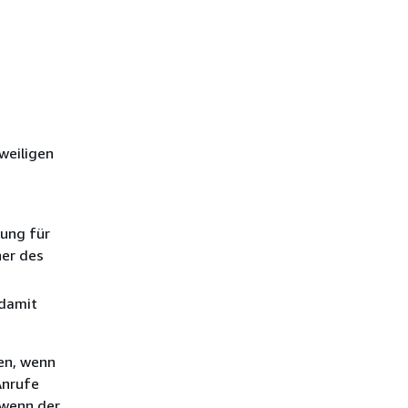
weiligen
ung für
her des
 damit
en, wenn
Anrufe
 wenn der