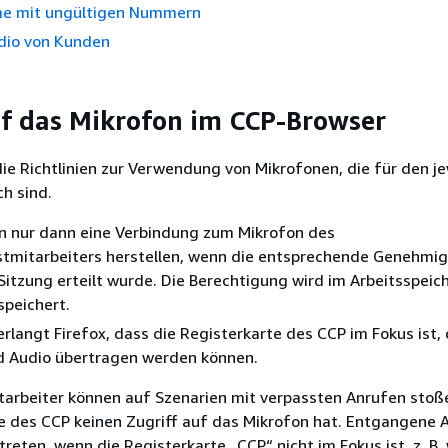
e mit ungültigen Nummern
dio von Kunden
uf das Mikrofon im CCP-Browser
die Richtlinien zur Verwendung von Mikrofonen, die für den je
ch sind.
n nur dann eine Verbindung zum Mikrofon des
tmitarbeiters herstellen, wenn die entsprechende Genehmig
 Sitzung erteilt wurde. Die Berechtigung wird im Arbeitsspeic
speichert.
langt Firefox, dass die Registerkarte des CCP im Fokus ist,
d Audio übertragen werden können.
arbeiter können auf Szenarien mit verpassten Anrufen stoß
e des CCP keinen Zugriff auf das Mikrofon hat. Entgangene 
reten, wenn die Registerkarte „CCP“ nicht im Fokus ist, z. B.