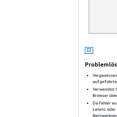
Problemlö
Vergewissern 
aufgeführte
Verwenden 
Browser über
Da Fehler a
Latenz oder 
Netzwerkver