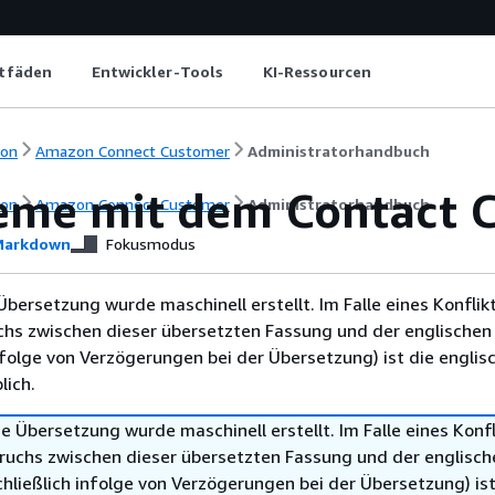
itfäden
Entwickler-Tools
KI-Ressourcen
ion
Amazon Connect Customer
Administratorhandbuch
eme mit dem Contact C
ion
Amazon Connect Customer
Administratorhandbuch
arkdown
Fokusmodus
Übersetzung wurde maschinell erstellt. Im Falle eines Konflik
chs zwischen dieser übersetzten Fassung und der englischen
infolge von Verzögerungen bei der Übersetzung) ist die englis
ich.
e Übersetzung wurde maschinell erstellt. Im Falle eines Konfl
ruchs zwischen dieser übersetzten Fassung und der englisch
hließlich infolge von Verzögerungen bei der Übersetzung) ist