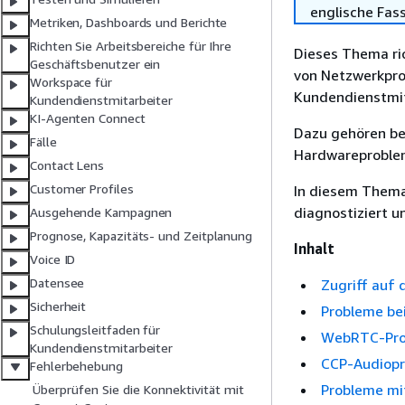
englische Fas
Metriken, Dashboards und Berichte
Richten Sie Arbeitsbereiche für Ihre
Dieses Thema ric
Geschäftsbenutzer ein
von Netzwerkpro
Workspace für
Kundendienstmit
Kundendienstmitarbeiter
KI-Agenten Connect
Dazu gehören be
Fälle
Hardwareprobleme
Contact Lens
Customer Profiles
In diesem Thema 
diagnostiziert 
Ausgehende Kampagnen
Prognose, Kapazitäts- und Zeitplanung
Inhalt
Voice ID
Datensee
Zugriff auf
Sicherheit
Probleme bei
Schulungsleitfaden für
WebRTC-Pro
Kundendienstmitarbeiter
CCP-Audiopr
Fehlerbehebung
Probleme mi
Überprüfen Sie die Konnektivität mit