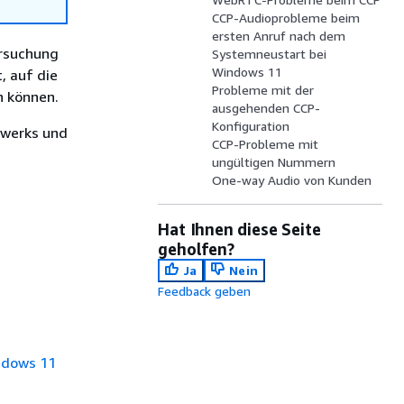
CCP-Audioprobleme beim
ersten Anruf nach dem
ersuchung
Systemneustart bei
Windows 11
, auf die
Probleme mit der
n können.
ausgehenden CCP-
Konfiguration
zwerks und
CCP-Probleme mit
ungültigen Nummern
One-way Audio von Kunden
Hat Ihnen diese Seite
geholfen?
Ja
Nein
Feedback geben
ndows 11