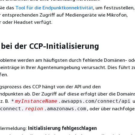
Sie das
Tool für die Endpunktkonnektivität
, um festzustellen,
r entsprechenden Zugriff auf Mediengeräte wie Mikrofon,
r oder Headset verfügt.
bei der CCP-Initialisierung
sprobleme werden am häufigsten durch fehlende Domänen- ode
einträge in Ihrer Agentenumgebung verursacht. Dies führt z
fen.
ungsprozess des CCP hängt von der API und den
ndpunkten ab. Der Zugriff auf diese erfolgt über die Domain
z. B.
u
*
myInstanceName
.awsapps.com/connect/api
, oder über nachfolge
connect.
region
.amazonaws.com
hlermeldung:
Initialisierung fehlgeschlagen