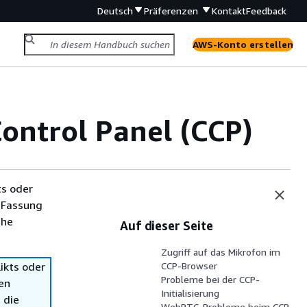
Deutsch
Präferenzen
Kontakt
Feedback
AWS-Konto erstellen
ontrol Panel (CCP)
ts oder
 Fassung
che
Auf dieser Seite
Zugriff auf das Mikrofon im
ikts oder
CCP-Browser
Probleme bei der CCP-
en
Initialisierung
 die
WebRTC-Probleme beim CCP