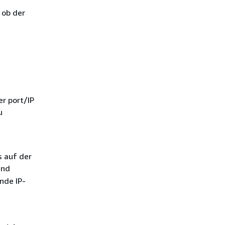
 ob der
r port/IP
u
s auf der
nd
nde IP-