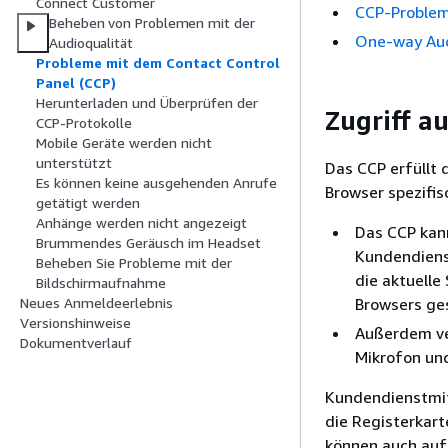
Connect Customer
CCP-Problem
Beheben von Problemen mit der
One-way Au
Audioqualität
Probleme mit dem Contact Control
Panel (CCP)
Herunterladen und Überprüfen der
Zugriff a
CCP-Protokolle
Mobile Geräte werden nicht
unterstützt
Das CCP erfüllt 
Es können keine ausgehenden Anrufe
Browser spezifis
getätigt werden
Anhänge werden nicht angezeigt
Das CCP kan
Brummendes Geräusch im Headset
Kundendiens
Beheben Sie Probleme mit der
die aktuelle
Bildschirmaufnahme
Browsers ge
Neues Anmeldeerlebnis
Versionshinweise
Außerdem ver
Dokumentverlauf
Mikrofon un
Kundendienstmit
die Registerkart
können auch auft