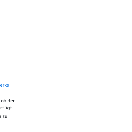
werks
 ob der
rfügt.
n zu