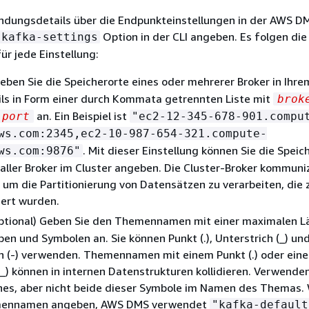
indungsdetails über die Endpunkteinstellungen in der AWS D
Option in der CLI angeben. Es folgen die
-kafka-settings
r jede Einstellung:
eben Sie die Speicherorte eines oder mehrerer Broker in Ihr
ils in Form einer durch Kommata getrennten Liste mit
brok
an. Ein Beispiel ist
port
"ec2-12-345-678-901.compu
ws.com:2345,ec2-10-987-654-321.compute-
. Mit dieser Einstellung können Sie die Speic
ws.com:9876"
 aller Broker im Cluster angeben. Die Cluster-Broker kommuni
 um die Partitionierung von Datensätzen zu verarbeiten, die
ert wurden.
ptional) Geben Sie den Themennamen mit einer maximalen L
en und Symbolen an. Sie können Punkt (.), Unterstrich (_) un
n (-) verwenden. Themennamen mit einem Punkt (.) oder ein
(_) können in internen Datenstrukturen kollidieren. Verwenden
nes, aber nicht beide dieser Symbole im Namen des Themas.
mennamen angeben, AWS DMS verwendet
"kafka-default