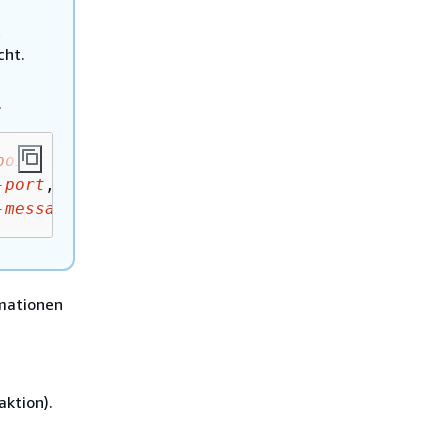
t
cht.
.
point
-port
,
broker2-server
:
broker2-port
,...",

-message-size-in-bytes
rmationen
aktion).