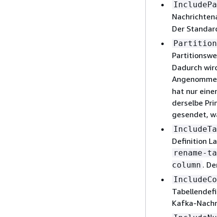
IncludePa
Nachrichtena
Der Standar
Partition
Partitionswe
Dadurch wird
Angenommen
hat nur eine
derselbe Pri
gesendet, wa
IncludeTa
Definition L
rename-ta
. D
column
IncludeCo
Tabellendefi
Kafka-Nachr