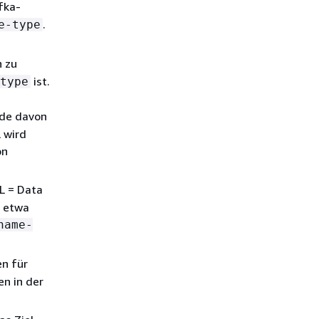
fka-
.
e-type
 zu
ist.
type
ede davon
l wird
on
L = Data
e etwa
name-
en für
en in der