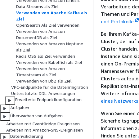
Verwenden von Amazon Kinesis
Verarbeitung de
Data Streams als Ziel
Verwenden von Apache Kafka als
Themen und Parti
Ziel
und Protokolle
OpenSearch Als Ziel verwenden
Verwenden von Amazon
Bei Ihrem Kafka
DocumentDB als Ziel
Cluster, der au
Verwenden von Amazon Neptune
Cluster handeln
als Ziel
Instance kann si
Redis OSS als Ziel verwenden
Verwenden von Babelfish als Ziel
einen On-Premis
Verwenden von Amazon
Namensserver fü
Timestream als Ziel
Clusters aufzulö
Verwenden von Db2 als Ziel
Replikations-Ins
VPC-Endpunkte für die Datenmigration
Weitere Informa
Unterstützte DDL-Anweisungen
Erweiterte Endpunktkonfiguration
eines Netzwerks 
Aufgaben
Wenn Sie einen 
Überwachen von Aufgaben
Sicherheitsgrupp
Arbeiten mit EventBridge Ereignissen
Informationen z
Arbeiten mit Amazon-SNS-Ereignissen
finden Sie unter
Datenvalidierung