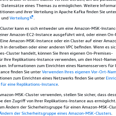
r Datensätze eines Themas zu ermöglichen. Weitere Informa
tionen und ihrer Verteilung in Apache Kafka finden Sie unte
und
Verteilung
.
-Cluster kann es sich entweder um eine Amazon-MSK-Instanc
f einer Amazon-EC2-Instance ausgeführt wird, oder einen On
. Eine Amazon-MSK-Instance oder ein Cluster auf einer Amaz
ch in derselben oder einer anderen VPC befinden. Wenn es si
es-Cluster handelt, können Sie Ihren eigenen On-Premises-
r Ihre Replikations-Instance verwenden, um den Host-Name
sen. Informationen zum Einrichten eines Namensservers für 
tance finden Sie unter
Verwenden Ihres eigenen Vor-Ort-Na
tionen zum Einrichten eines Netzwerks finden Sie unter
Einri
für eine Replikations-Instance
.
Amazon-MSK-Cluster verwenden, stellen Sie sicher, dass des
e den Zugriff von Ihrer Replikations-Instance aus ermöglicht
um Ändern der Sicherheitsgruppe für einen Amazon-MSK-Clu
Ändern der Sicherheitsgruppe eines Amazon-MSK-Clusters
.