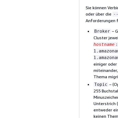
Sie können Verb
oder über die
-
Anforderungen fü
– G
Broker
Cluster jewe
hostname
:
1.amazona
1.amazona
einiger oder
miteinander,
Thema migri
– (O
Topic
255 Buchstab
Minuszeiche
Unterstrich 
entweder ei
keinen The