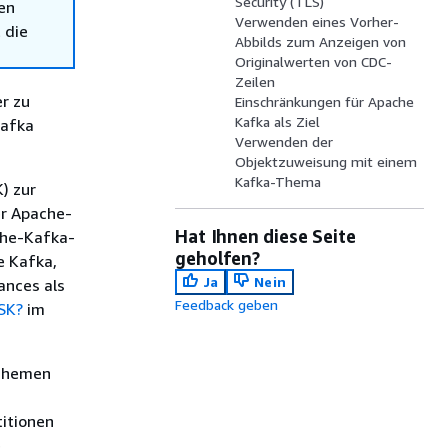
Security (TLS)
en
Verwenden eines Vorher-
 die
Abbilds zum Anzeigen von
Originalwerten von CDC-
Zeilen
r zu
Einschränkungen für Apache
Kafka als Ziel
Kafka
Verwenden der
Objektzuweisung mit einem
Kafka-Thema
) zur
er Apache-
Hat Ihnen diese Seite
che-Kafka-
geholfen?
e Kafka,
Ja
Nein
ances als
Feedback geben
SK?
im
 Themen
titionen
e