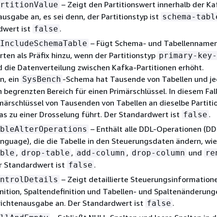
– Zeigt den Partitionswert innerhalb der Ka
rtitionValue
usgabe an, es sei denn, der Partitionstyp ist
schema-tabl
dwert ist
.
false
– Fügt Schema- und Tabellennamen
IncludeSchemaTable
rten als Präfix hinzu, wenn der Partitionstyp
primary-key-
 die Datenverteilung zwischen Kafka-Partitionen erhöht.
, ein
-Schema hat Tausende von Tabellen und j
SysBench
n begrenzten Bereich für einen Primärschlüssel. In diesem Fal
märschlüssel von Tausenden von Tabellen an dieselbe Partiti
s zu einer Drosselung führt. Der Standardwert ist
.
false
– Enthält alle DDL-Operationen (DD
bleAlterOperations
anguage), die die Tabelle in den Steuerungsdaten ändern, wi
,
,
,
und
ble
drop-table
add-column
drop-column
re
er Standardwert ist
.
false
– Zeigt detaillierte Steuerungsinformation
ntrolDetails
nition, Spaltendefinition und Tabellen- und Spaltenänderung
ichtenausgabe an. Der Standardwert ist
.
false