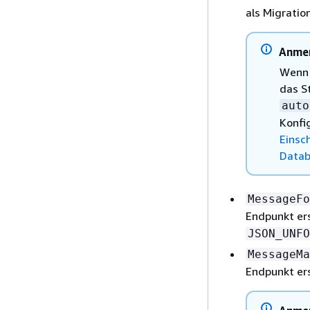
als Migrati
Anme
Wenn 
das S
auto
Konfi
Einsc
Datab
MessageFo
Endpunkt er
JSON_UNFO
MessageMa
Endpunkt ers