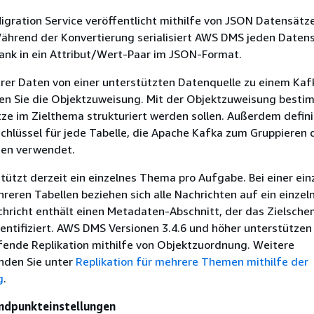
gration Service veröffentlicht mithilfe von JSON Datensätz
hrend der Konvertierung serialisiert AWS DMS jeden Daten
ank in ein Attribut/Wert-Paar im JSON-Format.
rer Daten von einer unterstützten Datenquelle zu einem Kaf
en Sie die Objektzuweisung. Mit der Objektzuweisung besti
ze im Zielthema strukturiert werden sollen. Außerdem defini
schlüssel für jede Tabelle, die Apache Kafka zum Gruppieren
onen verwendet.
tzt derzeit ein einzelnes Thema pro Aufgabe. Bei einer ein
eren Tabellen beziehen sich alle Nachrichten auf ein einzel
hricht enthält einen Metadaten-Abschnitt, der das Zielsch
identifiziert. AWS DMS Versionen 3.4.6 und höher unterstützen
ende Replikation mithilfe von Objektzuordnung. Weitere
inden Sie unter
Replikation für mehrere Themen mithilfe der
g
.
ndpunkteinstellungen