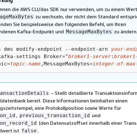
rkung
önnen die AWS CLI/das SDK nur verwenden, um zu einem Wer
zu wechseln, der nicht dem Standard entspri
ageMaxBytes
nden Sie beispielsweise den folgenden Befehl, um Ihren
ndenen Kafka-Endpunkt und
zu ändern
MessageMaxBytes
s dms modify-endpoint --endpoint-arn 
your-end
kafka-settings Broker="
broker1-server
:
broker1
pic=
topic-name
,MessageMaxBytes=
integer-of-max
– Stellt detaillierte Transaktionsinfo
ansactionDetails
ldatenbank bereit. Diese Informationen beinhalten einen
szeitstempel, eine Protokollposition sowie Werte für
,
und
on_id
previous_transaction_id
(den Datensatzoffset innerhalb einer Trans
on_record_id
dwert ist
.
false