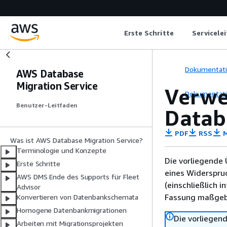
Erste Schritte
Servicele
Dokumentat
AWS Database
Migration Service
Verwe
Dokumentat
Benutzer-Leitfaden
Datab
PDF
RSS
M
Was ist AWS Database Migration Service?
Terminologie und Konzepte
Die vorliegende 
Erste Schritte
eines Widerspru
AWS DMS Ende des Supports für Fleet
(einschließlich 
Advisor
Fassung maßgebl
Konvertieren von Datenbankschemata
Homogene Datenbankmigrationen
Die vorliegend
Arbeiten mit Migrationsprojekten