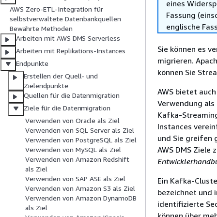
eines Widersp
AWS Zero-ETL-Integration für
Fassung (einsc
selbstverwaltete Datenbankquellen
englische Fas
Bewährte Methoden
Arbeiten mit AWS DMS Serverless
Sie können es v
Arbeiten mit Replikations-Instances
migrieren. Apach
Endpunkte
können Sie Strea
Erstellen der Quell- und
Zielendpunkte
AWS bietet auc
Quellen für die Datenmigration
Verwendung als 
Ziele für die Datenmigration
Kafka-Streaming
Verwenden von Oracle als Ziel
Instances verein
Verwenden von SQL Server als Ziel
und Sie greifen
Verwenden von PostgreSQL als Ziel
AWS DMS Ziele z
Verwenden von MySQL als Ziel
Verwenden von Amazon Redshift
Entwicklerhandb
als Ziel
Verwenden von SAP ASE als Ziel
Ein Kafka-Cluste
Verwenden von Amazon S3 als Ziel
bezeichnet und i
Verwenden von Amazon DynamoDB
identifizierte S
als Ziel
können über mehr