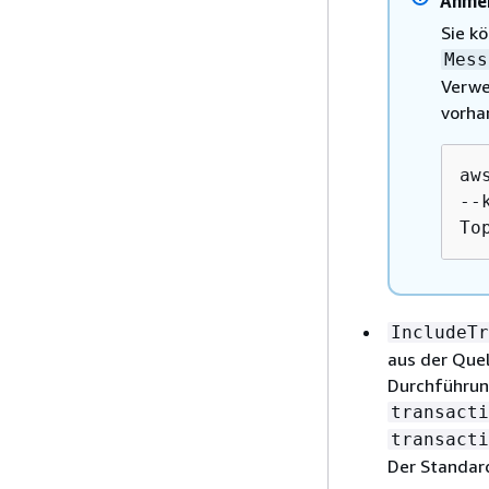
Anme
Sie k
Mess
Verwe
vorha
aw
--
To
IncludeTr
aus der Quel
Durchführung
transacti
transacti
Der Standar