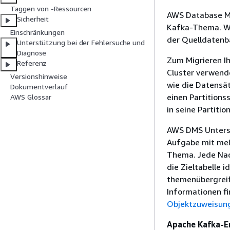
Taggen von -Ressourcen
AWS Database Mi
Sicherheit
Kafka-Thema. Wä
Einschränkungen
der Quelldatenb
Unterstützung bei der Fehlersuche und
Diagnose
Zum Migrieren Ih
Referenz
Cluster verwend
Versionshinweise
wie die Datensät
Dokumentverlauf
einen Partitions
AWS Glossar
in seine Partiti
AWS DMS Unterstü
Aufgabe mit mehr
Thema. Jede Nac
die Zieltabelle 
themenübergreif
Informationen f
Objektzuweisun
Apache Kafka-E