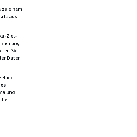
e zu einem
satz aus
ka-Ziel-
mmen Sie,
eren Sie
 der Daten
zelnen
nes
ema und
 die