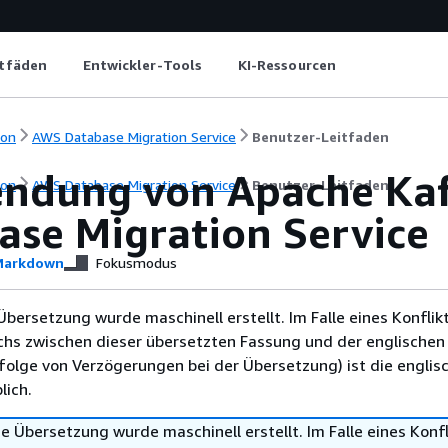
itfäden
Entwickler-Tools
KI-Ressourcen
ion
AWS Database Migration Service
Benutzer-Leitfaden
ndung von Apache Kafk
ion
AWS Database Migration Service
Benutzer-Leitfaden
ase Migration Service
arkdown
Fokusmodus
Übersetzung wurde maschinell erstellt. Im Falle eines Konflik
chs zwischen dieser übersetzten Fassung und der englischen
infolge von Verzögerungen bei der Übersetzung) ist die englis
ich.
e Übersetzung wurde maschinell erstellt. Im Falle eines Konfl