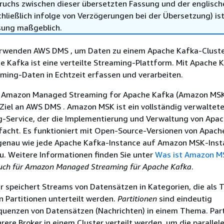
ruchs zwischen dieser übersetzten Fassung und der englisch
hließlich infolge von Verzögerungen bei der Übersetzung) ist
sung maßgeblich.
erwenden AWS DMS , um Daten zu einem Apache Kafka-Cluste
e Kafka ist eine verteilte Streaming-Plattform. Mit Apache 
ming-Daten in Echtzeit erfassen und verarbeiten.
h Amazon Managed Streaming for Apache Kafka (Amazon MSK
Ziel an AWS DMS . Amazon MSK ist ein vollständig verwaltet
-Service, der die Implementierung und Verwaltung von Apa
facht. Es funktioniert mit Open-Source-Versionen von Apach
 genau wie jede Apache Kafka-Instance auf Amazon MSK-Inst
u. Weitere Informationen finden Sie unter
Was ist Amazon M
uch für Amazon Managed Streaming für Apache Kafka
.
r speichert Streams von Datensätzen in Kategorien, die als
n Partitionen unterteilt werden.
Partitionen
sind eindeutig
equenzen von Datensätzen (Nachrichten) in einem Thema. Par
ere Broker in einem Cluster verteilt werden, um die parallel