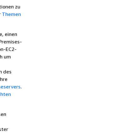
tionen zu
r
Themen
e, einen
-Premises-
on-EC2-
ch um
n des
Ihre
meservers
.
chten
sen
.
ster