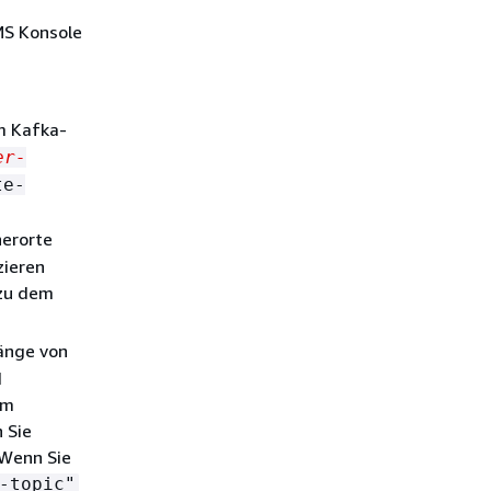
MS Konsole
em Kafka-
er-
te-
herorte
zieren
 zu dem
änge von
d
em
 Sie
 Wenn Sie
-topic"