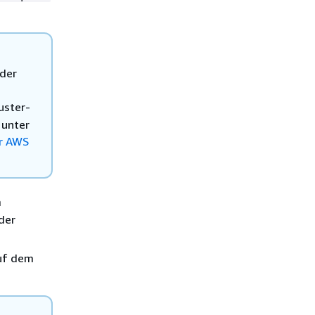
der
uster-
 unter
ür AWS
m
der
auf dem