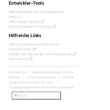
Entwickler-Tools
AWS Bibliothek mit Codebeispielen
AWS-CLI
AWS Builder Center
AWS-Entwickler-Tools Blog
Hilfreiche Links
AWS Documentation MCP Server
herunterladen
Melden Sie sich bei der AWS-Konsole an
AWS re:Post
Datenschutz
Nutzungsbedingungen für die
Website
Cookie-Einstellungen
© 2026,
Amazon Web Services, Inc. oder
Tochtergesellschaften. Alle Rechte vorbehalten.
Deutsch