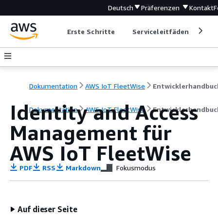
Deutsch
Präferenzen
Kontakt
F
Erste Schritte
Serviceleitfäden
Ent
Dokumentation
AWS IoT FleetWise
Entwicklerhandbuc
Identity and Access
Dokumentation
AWS IoT FleetWise
Entwicklerhandbuc
Management für
AWS IoT FleetWise
PDF
RSS
Markdown
Fokusmodus
Auf dieser Seite