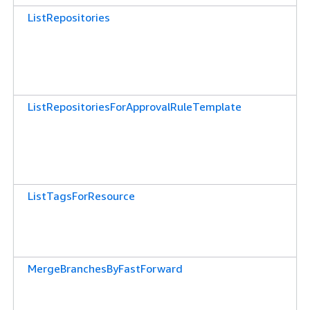
ListRepositories
ListRepositoriesForApprovalRuleTemplate
ListTagsForResource
MergeBranchesByFastForward