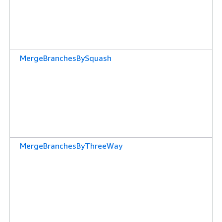
MergeBranchesBySquash
MergeBranchesByThreeWay