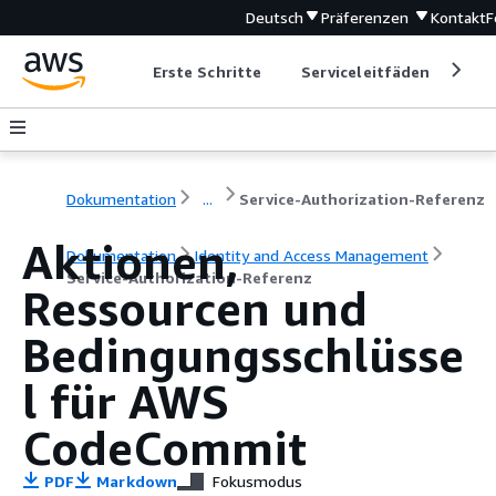
Deutsch
Präferenzen
Kontakt
F
Erste Schritte
Serviceleitfäden
Ent
Dokumentation
...
Service-Authorization-Referenz
Aktionen,
Dokumentation
Identity and Access Management
Service-Authorization-Referenz
Ressourcen und
Bedingungsschlüsse
l für AWS
CodeCommit
PDF
Markdown
Fokusmodus