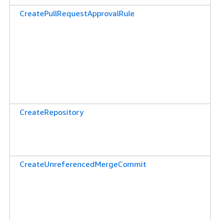
CreatePullRequestApprovalRule
CreateRepository
CreateUnreferencedMergeCommit