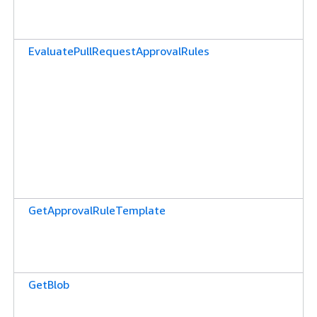
EvaluatePullRequestApprovalRules
GetApprovalRuleTemplate
GetBlob