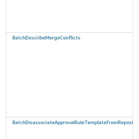
BatchDescribeMergeConflicts
BatchDisassociateApprovalRuleTemplateFromRepositor