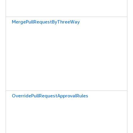
MergePullRequestByThreeWay
OverridePullRequestApprovalRules