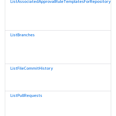
ListAssociatedApprovalRuleTemplatesForRepository
ListBranches
ListFileCommitHistory
ListPullRequests