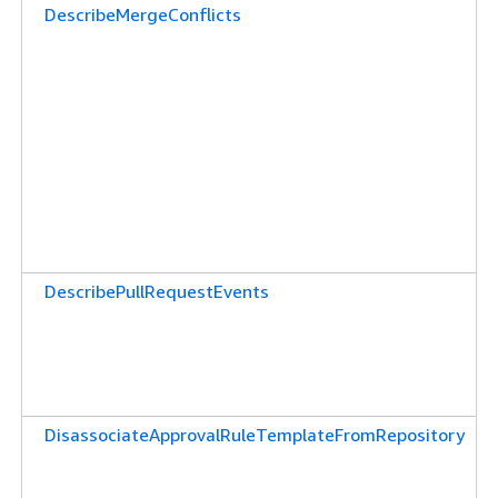
DescribeMergeConflicts
DescribePullRequestEvents
DisassociateApprovalRuleTemplateFromRepository