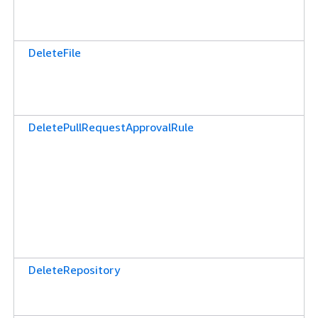
DeleteFile
DeletePullRequestApprovalRule
DeleteRepository