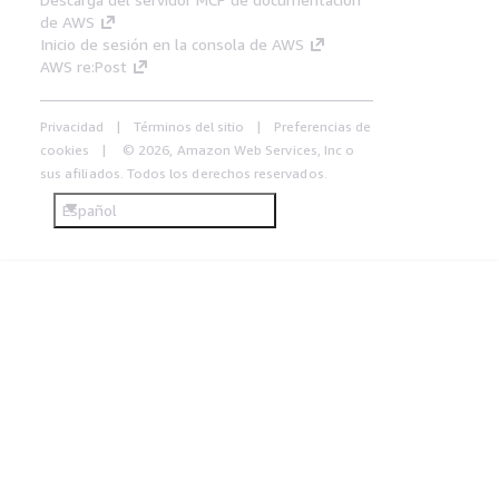
de AWS
Inicio de sesión en la consola de AWS
AWS re:Post
Privacidad
Términos del sitio
Preferencias de
cookies
© 2026, Amazon Web Services, Inc o
sus afiliados. Todos los derechos reservados.
Español