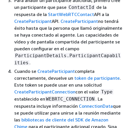
Para añadir un participante adicional, primero cree
un participante que pase
de la
ContactId
respuesta de la
StartWebRTCContact
API a la
CreateParticipant
API.
CreateParticipant
no tendrá
éxito hasta que la persona que llamó originalmente
se haya conectado al agente. Las capacidades de
vídeo y de pantalla compartida del participante se
pueden configurar en el campo
ParticipantDetails.ParticipantCapabil
.
ities
Cuando se
CreateParticipant
completa
correctamente, devuelve un
token de participante
.
Este token se puede usar en una solicitud
CreateParticipantConnection
con el valor
Type
establecido en
. La
WEBRTC_CONNECTION
respuesta incluye información
ConnectionData
que
se puede utilizar para unirse a la reunión mediante
las
bibliotecas de cliente del SDK de Amazon
Chime
para el participante adicional creado. Siga