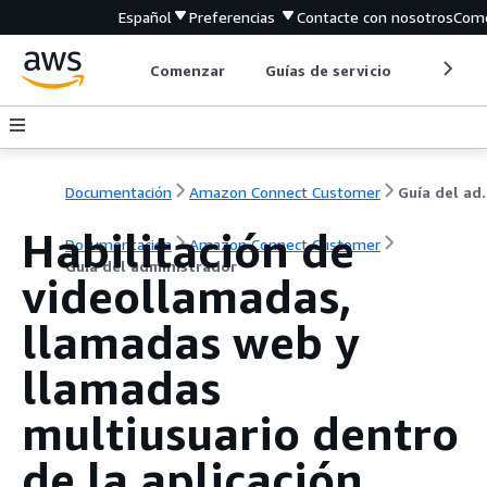
Español
Preferencias
Contacte con nosotros
Come
Comenzar
Guías de servicio
Herrami
Documentación
Amazon Connect Customer
Guía de
Habilitación de
Documentación
Amazon Connect Customer
Guía del administrador
videollamadas,
llamadas web y
llamadas
multiusuario dentro
de la aplicación