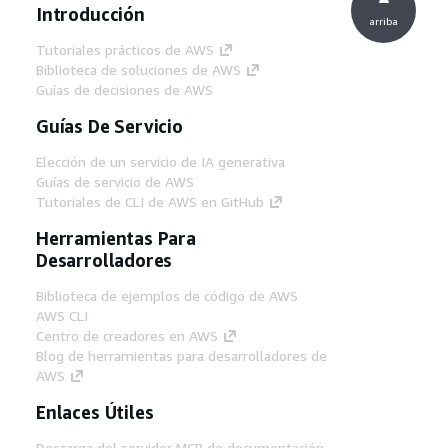
Introducción
arriba
Tutoriales prácticos de AWS
Biblioteca de soluciones de AWS
Guías de decisiones de AWS
Guías De Servicio
Elección de un servicio de IA generativa
Guías de servicio de AWS
Tutoriales de CLI de AWS en GitHub
Herramientas Para
Desarrolladores
Biblioteca de ejemplos de código de AWS
AWS CLI
Centro de creadores en AWS
Blog de herramientas para desarrolladores de
AWS
Enlaces Útiles
Descarga del servidor MCP de documentación