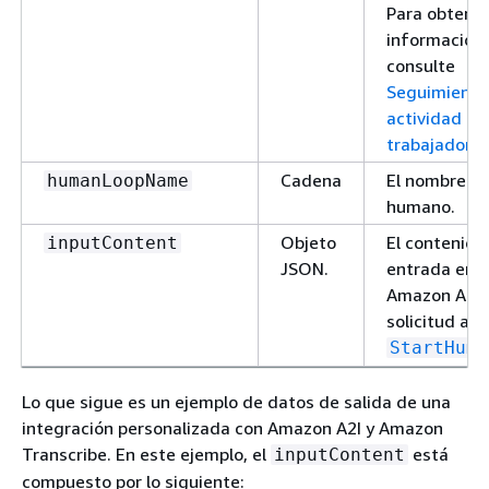
Para obtene
información,
consulte
Seguimiento 
actividad de
trabajador
.
Cadena
El nombre de
humanLoopName
humano.
Objeto
El contenido
inputContent
JSON.
entrada env
Amazon A2I e
solicitud a
StartHuma
Lo que sigue es un ejemplo de datos de salida de una
integración personalizada con Amazon A2I y Amazon
Transcribe. En este ejemplo, el
está
inputContent
compuesto por lo siguiente: