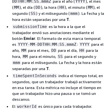
para el año (
), el mes
DDTHH:MM:SS.mmmZ
YYYY
(
), el día (
), la hora (
), el minuto (
), el
MM
DD
HH
MM
segundo (
) y el milisegundo (
). La fecha y la
SS
mmm
hora están separadas por una
T
.
es la hora a la que el
submissionTime
trabajador envió sus anotaciones mediante el
botón
Enviar
. El formato de esta marca temporal
es
:
para el
YYYY-MM-DDTHH:MM:SS.mmmZ
YYYY
año,
para el mes,
para el día,
para la
MM
DD
HH
hora,
para el minuto,
para el segundo y
MM
SS
para el milisegundo. La fecha y la hora están
mmm
separadas por una
T
.
indica el tiempo total, en
timeSpentInSeconds
segundos, que un trabajador trabajó activamente
en esa tarea. Esta métrica no incluye el tiempo en
que un trabajador hizo una pausa o se tomó un
descanso.
El
es único para cada trabajador.
workerId