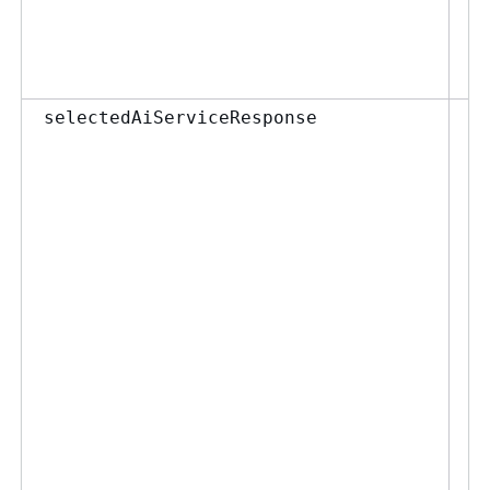
Ob
selectedAiServiceResponse
J