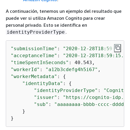
A continuación, tenemos un ejemplo del resultado que
puede ver si utiliza Amazon Cognito para crear
personal privado. Esto se identifica en
.
identityProviderType
"submissionTime"
: 
"2020-12-28T18:59:58.32
"acceptanceTime"
: 
"2020-12-28T18:59:15.19
"timeSpentInSeconds"
"workerId"
: 
"a12b3cdefg4h5i67"
"workerMetadata"
: 
{
"identityData"
: 
{
"identityProviderType"
: 
"Cognito"
"issuer"
: 
"https://cognito-idp.aw
"sub"
: 
"aaaaaaaa-bbbb-cccc-dddd-e
    }

}