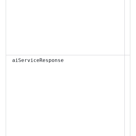
Ob
aiServiceResponse
J