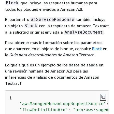
que incluye las respuestas humanas para
Block
todos los bloques enviados a Amazon A2I.
El parámetro
también incluye
aiServiceResponse
un objeto
con la respuesta de Amazon Textract
Block
a la solicitud original enviada a
.
AnalyzeDocument
Para obtener más información sobre los parámetros
que aparecen en el objeto de bloque, consulte
Block
en
la
Guía para desarrolladores de Amazon Textract
.
Lo que sigue es un ejemplo de los datos de salida en
una revisión humana de Amazon A2I para las
inferencias de análisis de documentos de Amazon
Textract.
{
"awsManagedHumanLoopRequestSource"
: 
"
"flowDefinitionArn"
: 
"arn:aws:sagemak