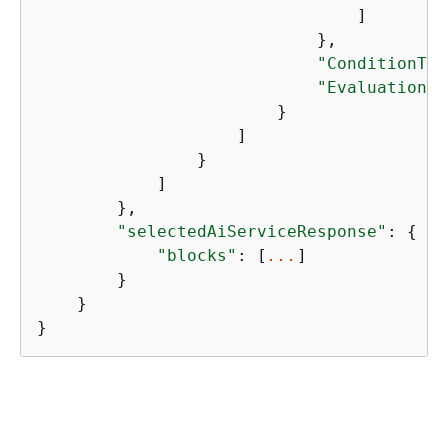
                                ]

                            },

"ConditionTyp
"EvaluationRe
                        }

                    ]

                }

            ]

        },

"selectedAiServiceResponse"
: 
{
"blocks"
: [
...
]

        }

    }

}