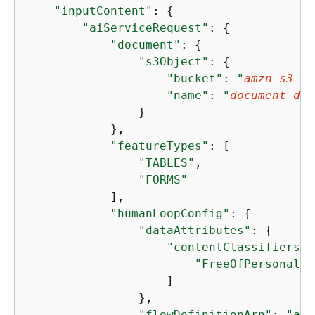
"inputContent"
: 
{
"aiServiceRequest"
: 
{
"document"
: 
{
"s3Object"
: 
{
"bucket"
: 
"
amzn-s3-de
"name"
: 
"
document-dem
                }

            },

"featureTypes"
: [

"TABLES"
,

"FORMS"
            ],

"humanLoopConfig"
: 
{
"dataAttributes"
: 
{
"contentClassifiers"
:
"FreeOfPersonally
                    ]

                },

"flowDefinitionArn"
: 
"arn