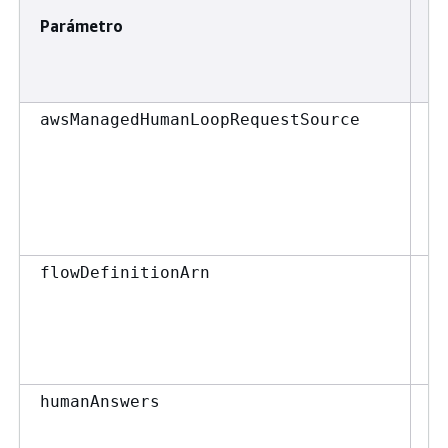
Parámetro
T
d
va
C
awsManagedHumanLoopRequestSource
C
flowDefinitionArn
Li
humanAnswers
d