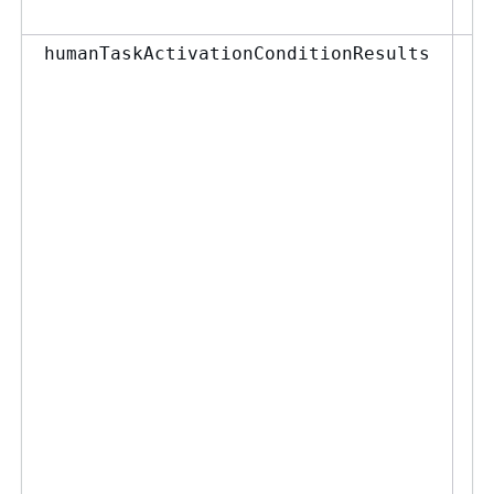
Ob
humanTaskActivationConditionResults
J