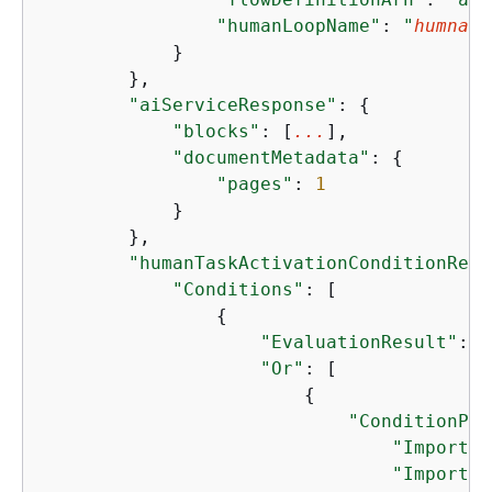
"humanLoopName"
: 
"
humnan-
            }

        },

"aiServiceResponse"
: 
{
"blocks"
: [
...
],

"documentMetadata"
: 
{
"pages"
: 
1
            }

        },

"humanTaskActivationConditionResu
"Conditions"
: [

{
"EvaluationResult"
: t
"Or"
: [

{
"ConditionPar
"Importan
"Importan