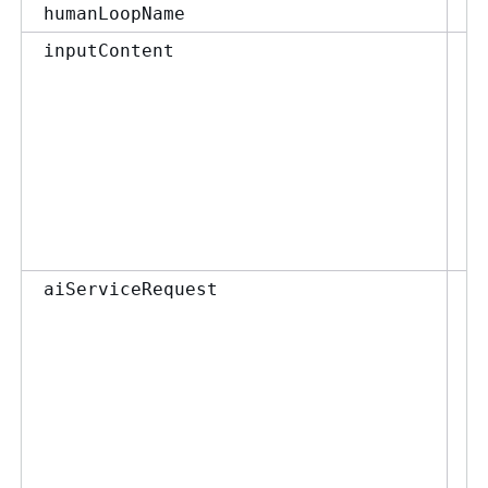
C
humanLoopName
Ob
inputContent
J
Ob
aiServiceRequest
J