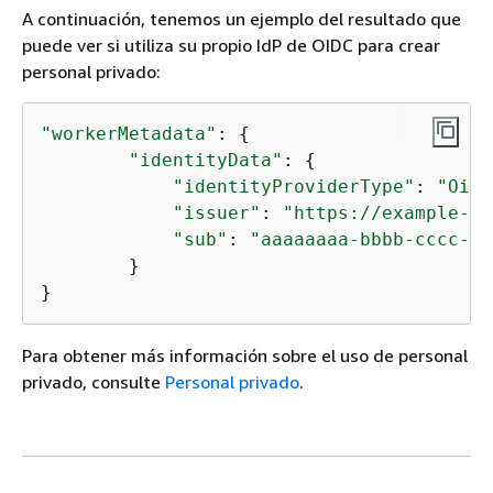
A continuación, tenemos un ejemplo del resultado que
puede ver si utiliza su propio IdP de OIDC para crear
personal privado:
"workerMetadata"
: 
{
"identityData"
: 
{
"identityProviderType"
: 
"Oidc
"issuer"
: 
"https://example-oi
"sub"
: 
"aaaaaaaa-bbbb-cccc-dd
        }

}
Para obtener más información sobre el uso de personal
privado, consulte
Personal privado
.