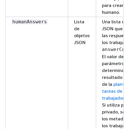
para crear el
humano.
Lista
Una lista de
humanAnswers
de
JSON que co
objetos
las respuest
JSON
los trabajad
answerCon
El valor de e
parámetro v
determinado 
resultado re
de la
plantil
tareas de
trabajador
.
Si utiliza pe
privado, se i
los metadat
los trabajad