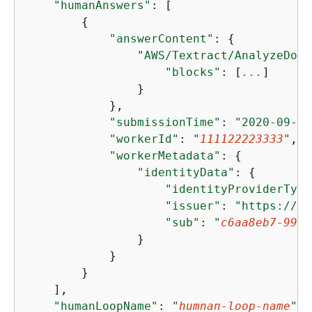
"humanAnswers"
: [

{
"answerContent"
: 
{
"AWS/Textract/AnalyzeDocu
"blocks"
: [
...
]

                }

            },

"submissionTime"
: 
"2020-09-28
"workerId"
: 
"
111122223333
"
,

"workerMetadata"
: 
{
"identityData"
: 
{
"identityProviderType
"issuer"
: 
"https://co
"sub"
: 
"
c6aa8eb7-9944
                }

            }

        }

    ],

"humanLoopName"
: 
"
humnan-loop-name
"
,
