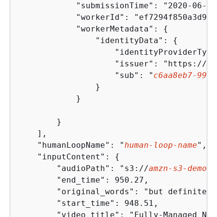
            "submissionTime": "2020-06-18
            "workerId": "ef7294f850a3d9d1"
            "workerMetadata": 
{
                "identityData": 
{
                    "identityProviderType
                    "issuer": "https://co
                    "sub": "
c6aa8eb7-9944
                }

            }

        }

    ],

    "humanLoopName": "
human-loop-name
",

    "inputContent": 
{
        "audioPath": "s3://
amzn-s3-demo-b
        "end_time": 950.27,

        "original_words": "but definitely
        "start_time": 948.51,

        "video_title": "Fully-Managed Not