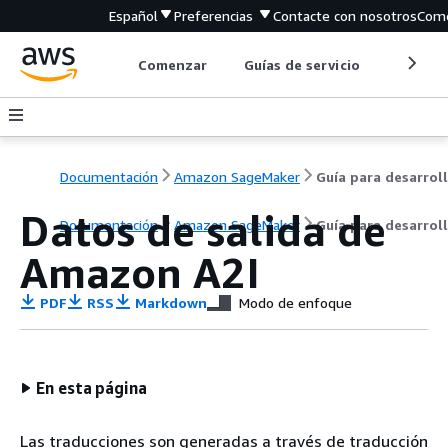
Español
Preferencias
Contacte con nosotros
Come
Comenzar
Guías de servicio
Herrami
Documentación
Amazon SageMaker
Datos de salida de
Documentación
Amazon SageMaker
Guía para desarrol
Amazon A2I
PDF
RSS
Markdown
Modo de enfoque
En esta página
Las traducciones son generadas a través de traducción