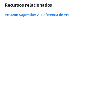
Recursos relacionados
Amazon SageMaker AI Referencia de API
AWS CLI comandos para Amazon SageMaker AI
Herramientas y SDK
¿Le ha servido de ayuda esta página?
Sí
No
Enviar comentarios
Tema siguiente:
Permisos y seguridad
Tema anterior:
Supervise y administre su bucle
humano