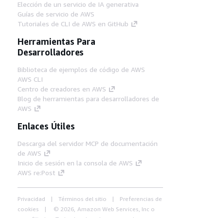
Elección de un servicio de IA generativa
Guías de servicio de AWS
Tutoriales de CLI de AWS en GitHub
Herramientas Para
Desarrolladores
Biblioteca de ejemplos de código de AWS
AWS CLI
Centro de creadores en AWS
Blog de herramientas para desarrolladores de
AWS
Enlaces Útiles
Descarga del servidor MCP de documentación
de AWS
Inicio de sesión en la consola de AWS
AWS re:Post
Privacidad
Términos del sitio
Preferencias de
cookies
© 2026, Amazon Web Services, Inc o