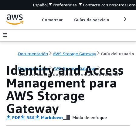
Español
Preferencias
Contacte con nosotros
Come
Comenzar
Guías de servicio
Herrami
Documentación
AWS Storage Gateway
Guía d
Identity and Access
Documentación
AWS Storage Gateway
Guía del usuario de puerta de enlace de volumen
Management para
AWS Storage
Gateway
PDF
RSS
Markdown
Modo de enfoque