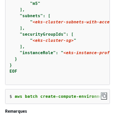
        "m5"

    ],

    "subnets": [

        "
<eks-cluster-subnets-with-access
    ],

    "securityGroupIds": [

        "
<eks-cluster-sg>
"

    ],

    "instanceRole": "
<eks-instance-profil
  }

}

EOF
$ 
aws batch create-compute-environment --
Remarques