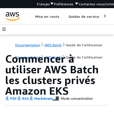
Français
Préférences
Contactez-nous
Comm
Mise en route
Guides de service
Out
Documentation
AWS Batch
Guide de l’utilisateur
Commencer à
Documentation
AWS Batch
Guide de l’utilisateur
utiliser AWS Batch
les clusters privés
Amazon EKS
PDF
RSS
Markdown
Mode concentration