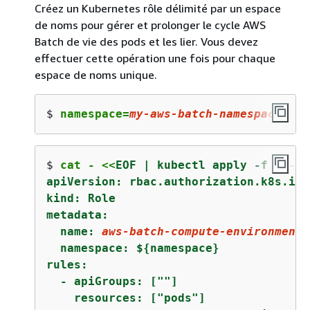
Créez un Kubernetes rôle délimité par un espace
de noms pour gérer et prolonger le cycle AWS
Batch de vie des pods et les lier. Vous devez
effectuer cette opération une fois pour chaque
espace de noms unique.
$ 
namespace=
my-aws-batch-namespace
$ 
cat - <<
EOF | kubectl apply -f - --n
apiVersion: rbac.authorization.k8s.io/v
kind: Role

metadata:

  name: 
aws-batch-compute-environment-
  namespace: $
{
namespace}

rules:

  - apiGroups: [""]

    resources: ["pods"]
