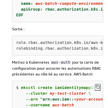
  name: 
aws-batch-compute-environment-
  apiGroup: rbac.authorization.k8s.io

EOF
Sortie :
role.rbac.authorization.k8s.io/aws-bat
rolebinding.rbac.authorization.k8s.io/
Mettez à Kubernetes
jour la carte de
aws-auth
configuration pour associer les autorisations RBAC
précédentes au rôle lié au service. AWS Batch
$ 
eksctl create iamidentitymapping \

    --cluster 
my-test-cluster
 \

    --arn 
"arn:aws:iam::
<your-account-
    --username 
aws-batch