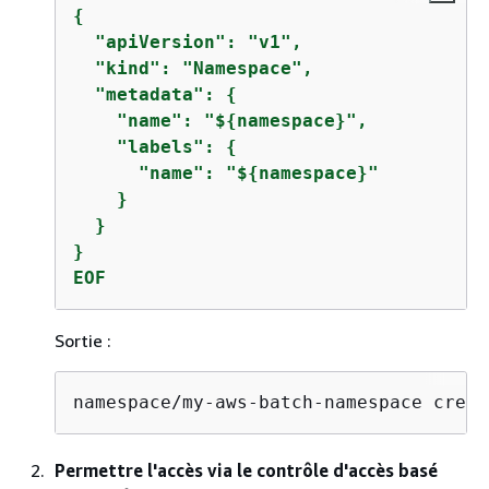
{
  "apiVersion": "v1",

  "kind": "Namespace",

  "metadata": 
{
    "name": "$
{
namespace}",

    "labels": 
{
      "name": "$
{
namespace}"

    }

  }

}

EOF
Sortie :
namespace/my-aws-batch-namespace creat
Permettre l'accès via le contrôle d'accès basé