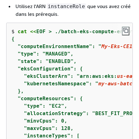
Utilisez l'ARN
que vous avez créé
instanceRole
dans les prérequis.
$ 
cat <<
{
  "computeEnvironmentName": "
My-Eks-CE1
",

  "type": "MANAGED",

  "state": "ENABLED",

  "eksConfiguration": 
{
    "eksClusterArn": "arn:aws:eks:
us-east
    "kubernetesNamespace": "
my-aws-batch-
  },

  "computeResources": 
{
    "type": "EC2",

    "allocationStrategy": "BEST_FIT_PROGR
    "minvCpus": 0,

    "maxvCpus": 128,

    "instanceTypes": [
