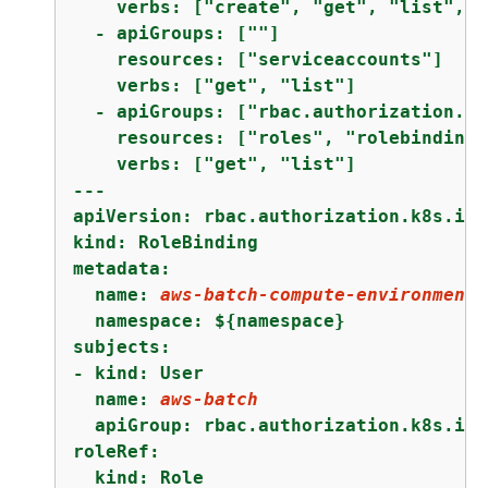
    verbs: ["create", "get", "list", "
  - apiGroups: [""]

    resources: ["serviceaccounts"]

    verbs: ["get", "list"]

  - apiGroups: ["rbac.authorization.k8
    resources: ["roles", "rolebindings"
    verbs: ["get", "list"]

---

apiVersion: rbac.authorization.k8s.io/v
kind: RoleBinding

metadata:

  name: 
aws-batch-compute-environment-
  namespace: $
{
namespace}

subjects:

- kind: User

  name: 
aws-batch
  apiGroup: rbac.authorization.k8s.io

roleRef:

  kind: Role
