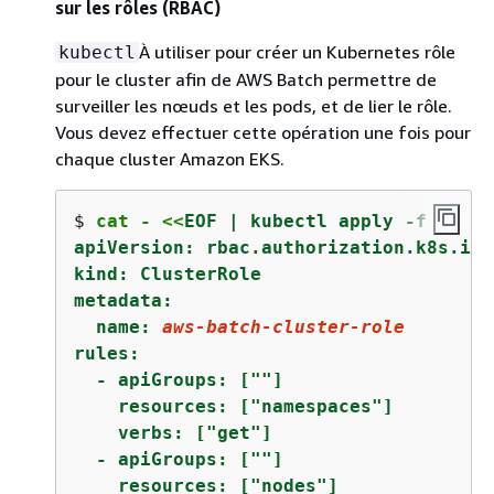
sur les rôles (RBAC)
À utiliser pour créer un Kubernetes rôle
kubectl
pour le cluster afin de AWS Batch permettre de
surveiller les nœuds et les pods, et de lier le rôle.
Vous devez effectuer cette opération une fois pour
chaque cluster Amazon EKS.
$ 
cat - <<
EOF | kubectl apply -f -

apiVersion: rbac.authorization.k8s.io/v
kind: ClusterRole

metadata:

  name: 
aws-batch-cluster-role
rules:

  - apiGroups: [""]

    resources: ["namespaces"]

    verbs: ["get"]

  - apiGroups: [""]

    resources: ["nodes"]
