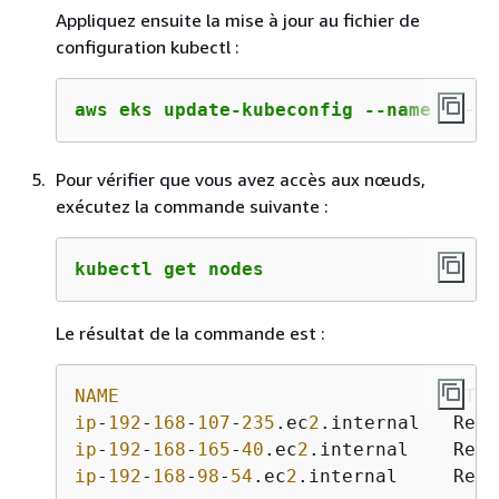
Appliquez ensuite la mise à jour au fichier de
configuration kubectl :
aws eks update-kubeconfig --name 
my
-te
Pour vérifier que vous avez accès aux nœuds,
exécutez la commande suivante :
kubectl get nodes
Le résultat de la commande est :
NAME
ip
-
192
-
168
-
107
-
235
.ec
2
.internal   Read
ip
-
192
-
168
-
165
-
40
.ec
2
.internal    Read
ip
-
192
-
168
-
98
-
54
.ec
2
.internal     Read