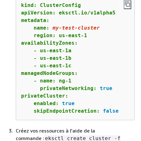
kind: ClusterConfig 

apiVersion: eksctl.io/v1alpha5

metadata:

    name: 
my-test-cluster
    region: us-east-1

availabilityZones: 

    - us-east-1a 

    - us-east-1b 

    - us-east-1c

managedNodeGroups:

    - name: ng-1

      privateNetworking: 
true
privateCluster: 

    enabled: 
true
    skipEndpointCreation: 
false
Créez vos ressources à l'aide de la
commande :
eksctl create cluster -f