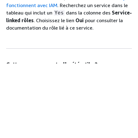
fonctionnent avec IAM
. Recherchez un service dans le
tableau qui inclut un
dans la colonne des
Service-
Yes
linked rôles
. Choisissez le lien
Oui
pour consulter la
documentation du rôle lié à ce service.
Cette page vous a-t-elle été utile ?
Oui
Non
Faire un commentaire
Rubrique suivante :
Présentation de la gestion des
accès
Rubrique précédente :
Protection des données