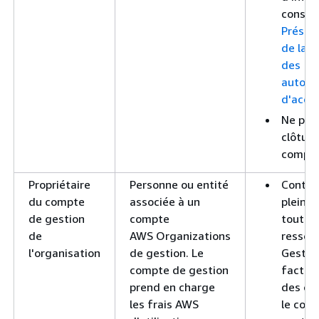
consul
Présen
de la g
des
autoris
d'accè
Ne peu
clôture
compte
Propriétaire
Personne ou entité
Contrô
du compte
associée à un
pleine
de gestion
compte
toutes 
de
AWS Organizations
ressou
l'organisation
de gestion. Le
Gestion
compte de gestion
factura
prend en charge
des co
les frais AWS
le com