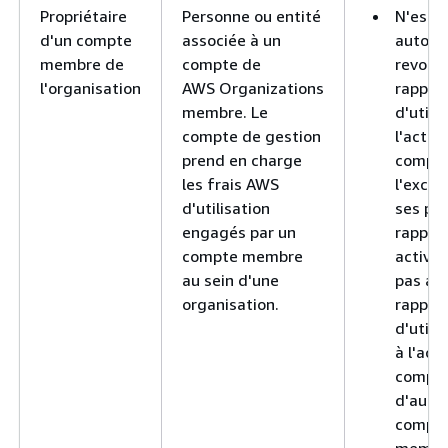
Propriétaire
Personne ou entité
N'est 
d'un compte
associée à un
autoris
membre de
compte de
revoir 
l'organisation
AWS Organizations
rappor
membre. Le
d'utilis
compte de gestion
l'activ
prend en charge
compte
les frais AWS
l'excep
d'utilisation
ses pr
engagés par un
rappor
compte membre
activit
au sein d'une
pas ac
organisation.
rappor
d'utili
à l'act
compt
d'autr
compt
membr