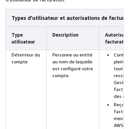
Types d'utilisateur et autorisations de factura
Type
Description
Autorisati
utilisateur
facturatio
Détenteur du
Personne ou entité
Contrô
compte
au nom de laquelle
pleine
est configuré votre
toutes 
compte.
ressou
Gestion
factura
des co
Reçoit
factur
mensue
AWS fr