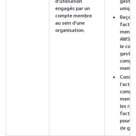
d'utilisation
gestio
engagés par un
unique
compte membre
Reçoit
au sein d'une
factur
organisation.
mensue
AWS fr
le com
gestion
compte
membr
Consul
l'activ
compt
membr
les rap
factur
pour l
de gest