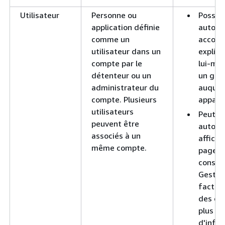
Utilisateur
Personne ou
Possèd
application définie
autoris
comme un
accord
utilisateur dans un
explic
compte par le
lui-mê
détenteur ou un
un gro
administrateur du
auquel 
compte. Plusieurs
apparti
utilisateurs
Peut ê
peuvent être
autoris
associés à un
affiche
même compte.
pages 
consol
Gestion
factura
des coû
plus
d'info