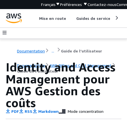
Français
Préférences
Contactez-nous
Comm
Mise en route
Guides de service
Out
Documentation
...
Guide de l’utilisateur
Identity and Access
Documentation
AWS Billing and Cost Management
Guide de l’utilisateur
Management pour
AWS Gestion des
coûts
PDF
RSS
Markdown
Mode concentration