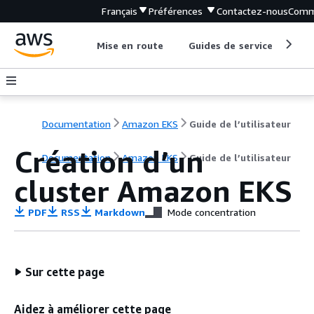
Français
Préférences
Contactez-nous
Comm
Mise en route
Guides de service
Out
Documentation
Amazon EKS
Guide de l’utilisateur
Création d’un
Documentation
Amazon EKS
Guide de l’utilisateur
cluster Amazon EKS
PDF
RSS
Markdown
Mode concentration
Sur cette page
Aidez à améliorer cette page