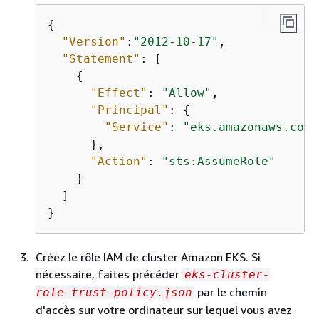
{
"Version"
:
"2012-10-17"
,

"Statement"
: [

{
"Effect"
: 
"Allow"
,

"Principal"
: 
{
"Service"
: 
"eks.amazonaws.com"
      },

"Action"
: 
"sts:AssumeRole"
    }

  ]

}
Créez le rôle IAM de cluster Amazon EKS. Si
nécessaire, faites précéder
eks-cluster-
par le chemin
role-trust-policy.json
d'accès sur votre ordinateur sur lequel vous avez