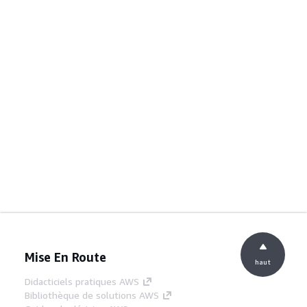
Mise En Route
haut
Didacticiels pratiques AWS
Bibliothèque de solutions AWS