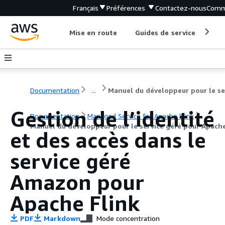
Français
Préférences
Contactez-nous
Comm
Mise en route
Guides de service
Out
Documentation
...
Gestion de l’identité
Documentation
Managed Service for Apache Flink
Manuel du développeur pour le service géré pour Apache
et des accès dans le
service géré
Amazon pour
Apache Flink
PDF
Markdown
Mode concentration