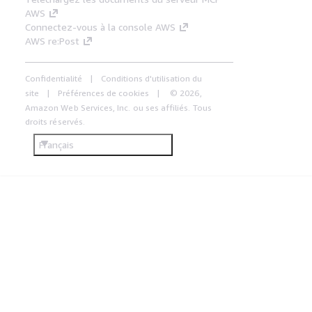
AWS
Connectez-vous à la console AWS
AWS re:Post
Confidentialité
Conditions d'utilisation du
site
Préférences de cookies
© 2026,
Amazon Web Services, Inc. ou ses affiliés. Tous
droits réservés.
Français