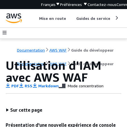
Français
Préférences
Contactez-nous
Comm
Mise en route
Guides de service
Out
Documentation
AWS WAF
Guide du développeur
Utilisation d'IAM
Documentation
AWS WAF
Guide du développeur
avec AWS WAF
PDF
RSS
Markdown
Mode concentration
Sur cette page
Présentation d'une nouvelle expérience de console