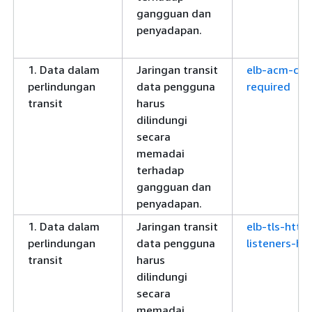
gangguan dan
penyadapan.
1. Data dalam
Jaringan transit
elb-acm-cert
perlindungan
data pengguna
required
transit
harus
dilindungi
secara
memadai
terhadap
gangguan dan
penyadapan.
1. Data dalam
Jaringan transit
elb-tls-http
perlindungan
data pengguna
listeners-ha
transit
harus
dilindungi
secara
memadai