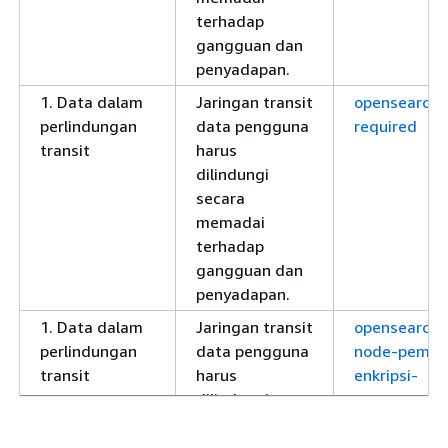
terhadap
gangguan dan
penyadapan.
1. Data dalam
Jaringan transit
opensearch-
perlindungan
data pengguna
required
transit
harus
dilindungi
secara
memadai
terhadap
gangguan dan
penyadapan.
1. Data dalam
Jaringan transit
opensearch-
perlindungan
data pengguna
node-pemer
transit
harus
enkripsi-
dilindungi
secara
memadai