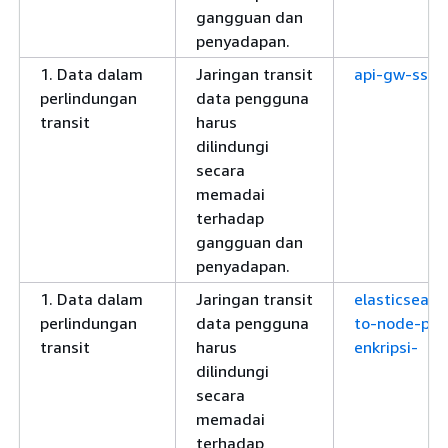
gangguan dan
penyadapan.
1. Data dalam
Jaringan transit
api-gw-ssl-
perlindungan
data pengguna
transit
harus
dilindungi
secara
memadai
terhadap
gangguan dan
penyadapan.
1. Data dalam
Jaringan transit
elasticsear
perlindungan
data pengguna
to-node-pem
transit
harus
enkripsi-
dilindungi
secara
memadai
terhadap