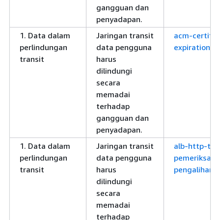
gangguan dan
penyadapan.
1. Data dalam
Jaringan transit
acm-certific
perlindungan
data pengguna
expiration-c
transit
harus
dilindungi
secara
memadai
terhadap
gangguan dan
penyadapan.
1. Data dalam
Jaringan transit
alb-http-to-
perlindungan
data pengguna
pemeriksaan
transit
harus
pengalihan
dilindungi
secara
memadai
terhadap