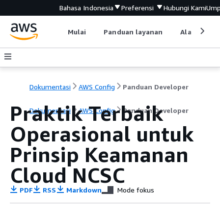
Bahasa Indonesia
Preferensi
Hubungi Kami
Ump
Mulai
Panduan layanan
Alat devel
Dokumentasi
AWS Config
Panduan Developer
Praktik Terbaik
Dokumentasi
AWS Config
Panduan Developer
Operasional untuk
Prinsip Keamanan
Cloud NCSC
PDF
RSS
Markdown
Mode fokus